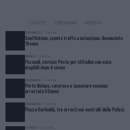
LATEST
TRENDING
VIDEOS
CRONACA
2 ore fa
Sant’Antimo, sventa truffa a un’anziana: denunciato
16enne
NEWS
2 ore fa
Pozzuoli, servizio Poste per cittadini con case
inagibili dopo il sisma
CRONACA
2 ore fa
Porta Nolana, sorpreso a spacciare cocaina:
arrestato 53enne
CRONACA
3 ore fa
Piazza Garibaldi, tre arresti nei controlli della Polizia
ESTERI
11 ore fa