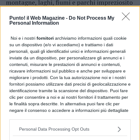
montagne, laghi, fiumi e parchi impreziosito
da un’alta biodiversità.
Punto! il Web Magazine -
Do Not Process My
Personal Information
Grazie alla balneabilità del lago, inoltre, qui
Noi e i nostri
fornitori
archiviamo informazioni quali cookie
si possono trovare spiagge libere e
su un dispositivo (e/o vi accediamo) e trattiamo i dati
attrezzate con ombrelloni e lettini dove
personali, quali gli identificativi unici e informazioni generali
inviate da un dispositivo, per personalizzare gli annunci e i
passare piacevoli momenti immersi nella
contenuti, misurare le prestazioni di annunci e contenuti,
natura.
ricavare informazioni sul pubblico e anche per sviluppare e
migliorare i prodotti. Con la tua autorizzazione noi e i nostri
fornitori possiamo utilizzare dati precisi di geolocalizzazione e
identificazione tramite la scansione del dispositivo. Puoi fare
clic per consentire a noi e ai nostri fornitori il trattamento per
le finalità sopra descritte. In alternativa puoi fare clic per
negare il consenso o accedere a informazioni più dettagliate
e modificare le tue preferenze prima di acconsentire.
Si rende noto che alcuni trattamenti dei dati personali
Personal Data Processing Opt Outs
possono non richiedere il tuo consenso, ma hai il diritto di
opporti a tale trattamento. Le tue preferenze si