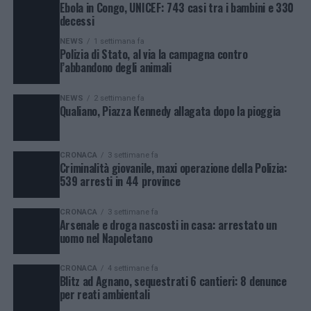
Ebola in Congo, UNICEF: 743 casi tra i bambini e 330
decessi
NEWS
1 settimana fa
Polizia di Stato, al via la campagna contro
l’abbandono degli animali
NEWS
2 settimane fa
Qualiano, Piazza Kennedy allagata dopo la pioggia
CRONACA
3 settimane fa
Criminalità giovanile, maxi operazione della Polizia:
539 arresti in 44 province
CRONACA
3 settimane fa
Arsenale e droga nascosti in casa: arrestato un
uomo nel Napoletano
CRONACA
4 settimane fa
Blitz ad Agnano, sequestrati 6 cantieri: 8 denunce
per reati ambientali