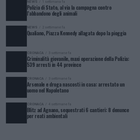
NEWS
1 settimana fa
Polizia di Stato, al via la campagna contro
l’abbandono degli animali
NEWS
2 settimane fa
Qualiano, Piazza Kennedy allagata dopo la pioggia
CRONACA
3 settimane fa
Criminalità giovanile, maxi operazione della Polizia:
539 arresti in 44 province
CRONACA
3 settimane fa
Arsenale e droga nascosti in casa: arrestato un
uomo nel Napoletano
CRONACA
4 settimane fa
Blitz ad Agnano, sequestrati 6 cantieri: 8 denunce
per reati ambientali