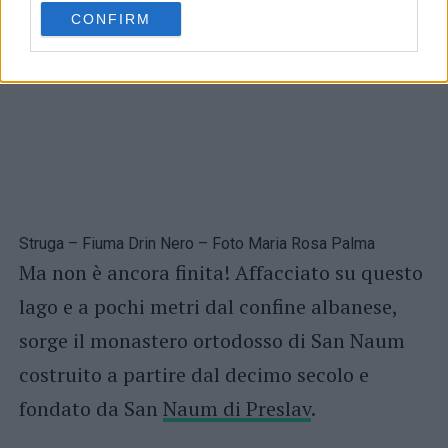
applicheranno solo a questo sito web. Puoi modificare le tue
CONFIRM
preferenze in qualsiasi momento ritornando su questo sito o
consultando la nostra
informativa sulla riservatezza
.
Struga – Fiuma Drin Nero – Foto Maria Rosa Palma
Ma non è ancora finita! Affacciato su questo
lago e a pochi metri dal confine albanese,
sorge il monastero ortodosso di San Naum
costruito a partire dal decimo secolo e
fondato da San
Naum di Preslav
.