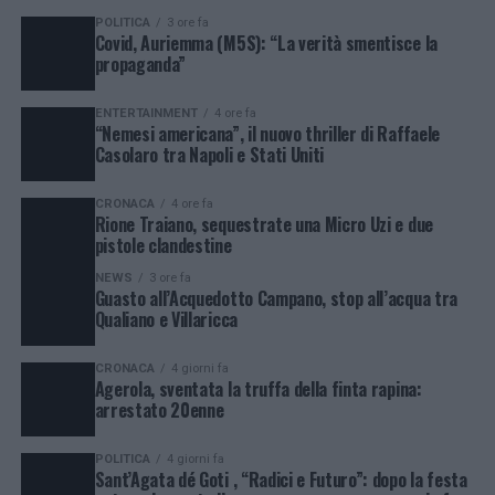
POLITICA
3 ore fa
Covid, Auriemma (M5S): “La verità smentisce la
propaganda”
ENTERTAINMENT
4 ore fa
“Nemesi americana”, il nuovo thriller di Raffaele
Casolaro tra Napoli e Stati Uniti
CRONACA
4 ore fa
Rione Traiano, sequestrate una Micro Uzi e due
pistole clandestine
NEWS
3 ore fa
Guasto all’Acquedotto Campano, stop all’acqua tra
Qualiano e Villaricca
CRONACA
4 giorni fa
Agerola, sventata la truffa della finta rapina:
arrestato 20enne
POLITICA
4 giorni fa
Sant’Agata dé Goti , “Radici e Futuro”: dopo la festa