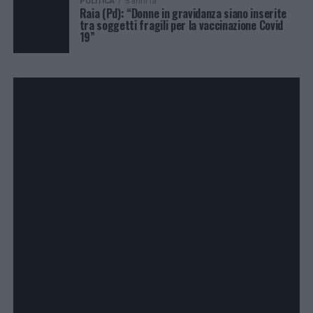
POLITICA
5 anni fa
Raia (Pd): “Donne in gravidanza siano inserite
tra soggetti fragili per la vaccinazione Covid
19”