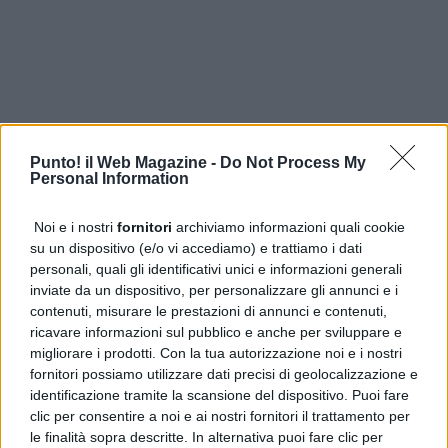
Punto! il Web Magazine -
Do Not Process My
Personal Information
Noi e i nostri
fornitori
archiviamo informazioni quali cookie
su un dispositivo (e/o vi accediamo) e trattiamo i dati
personali, quali gli identificativi unici e informazioni generali
inviate da un dispositivo, per personalizzare gli annunci e i
contenuti, misurare le prestazioni di annunci e contenuti,
ULTIME DALLA PRIMA
ricavare informazioni sul pubblico e anche per sviluppare e
Ebola in Congo, UNICEF: 743 casi tra i bambini e 330
migliorare i prodotti. Con la tua autorizzazione noi e i nostri
decessi
fornitori possiamo utilizzare dati precisi di geolocalizzazione e
identificazione tramite la scansione del dispositivo. Puoi fare
clic per consentire a noi e ai nostri fornitori il trattamento per
Guasto all’Acquedotto Campano, stop all’acqua tra
le finalità sopra descritte. In alternativa puoi fare clic per
Qualiano e Villaricca