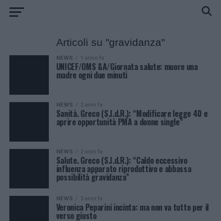
Articoli su "gravidanza"
NEWS
1 anno fa
UNICEF/OMS &A/Giornata salute: muore una
madre ogni due minuti
NEWS
2 anni fa
Sanità. Greco (S.I.d.R.): “Modificare legge 40 e
aprire opportunità PMA a donne single”
NEWS
2 anni fa
Salute. Greco (S.I.d.R.): “Caldo eccessivo
influenza apparato riproduttivo e abbassa
possibilità gravidanza”
NEWS
3 anni fa
Veronica Peparini incinta: ma non va tutto per il
verso giusto