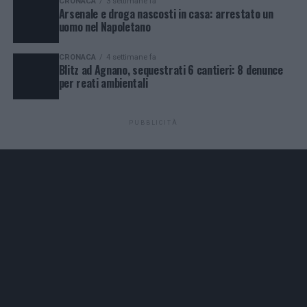
CRONACA
3 settimane fa
Arsenale e droga nascosti in casa: arrestato un
uomo nel Napoletano
CRONACA
4 settimane fa
Blitz ad Agnano, sequestrati 6 cantieri: 8 denunce
per reati ambientali
PUBBLICITÀ