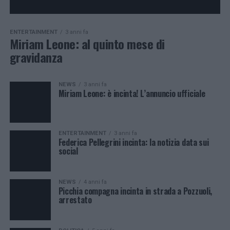
ENTERTAINMENT
3 anni fa
Miriam Leone: al quinto mese di
gravidanza
NEWS
3 anni fa
Miriam Leone: è incinta! L’annuncio ufficiale
ENTERTAINMENT
3 anni fa
Federica Pellegrini incinta: la notizia data sui
social
NEWS
4 anni fa
Picchia compagna incinta in strada a Pozzuoli,
arrestato