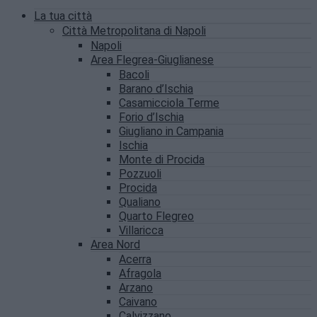
La tua città
Città Metropolitana di Napoli
Napoli
Area Flegrea-Giuglianese
Bacoli
Barano d’Ischia
Casamicciola Terme
Forio d’Ischia
Giugliano in Campania
Ischia
Monte di Procida
Pozzuoli
Procida
Qualiano
Quarto Flegreo
Villaricca
Area Nord
Acerra
Afragola
Arzano
Caivano
Calvizzano