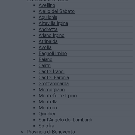
Avellino
Aiello del Sabato
Aquilonia
Altavilla Irpina
Andretta
Ariano Irpino
Atripalda
Avella
Bagnoli Irpino
Baiano
Calitri
Castelfranci
Castel Baronia
Grottaminarda
Mercogliano
Monteforte Irpino
Montella
Montoro
Quindici
Sant’Angelo dei Lombardi
Solofra
Provincia di Benevento