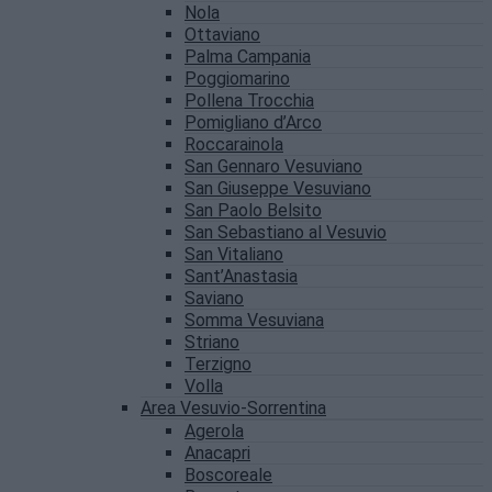
Nola
Ottaviano
Palma Campania
Poggiomarino
Pollena Trocchia
Pomigliano d’Arco
Roccarainola
San Gennaro Vesuviano
San Giuseppe Vesuviano
San Paolo Belsito
San Sebastiano al Vesuvio
San Vitaliano
Sant’Anastasia
Saviano
Somma Vesuviana
Striano
Terzigno
Volla
Area Vesuvio-Sorrentina
Agerola
Anacapri
Boscoreale