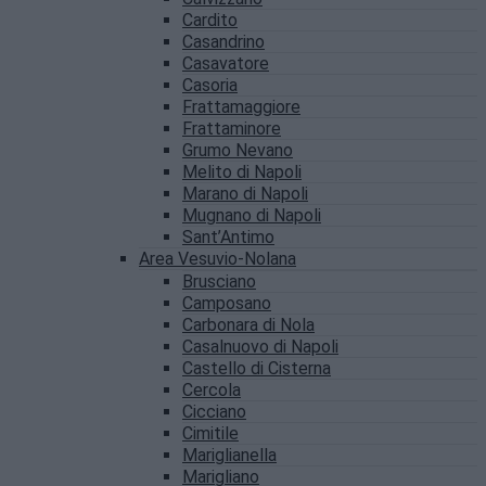
Cardito
Casandrino
Casavatore
Casoria
Frattamaggiore
Frattaminore
Grumo Nevano
Melito di Napoli
Marano di Napoli
Mugnano di Napoli
Sant’Antimo
Area Vesuvio-Nolana
Brusciano
Camposano
Carbonara di Nola
Casalnuovo di Napoli
Castello di Cisterna
Cercola
Cicciano
Cimitile
Mariglianella
Marigliano