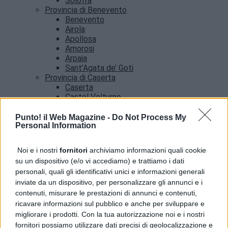
Solofra
Provincia di Benevento
Benevento
Airola
Apollosa
Amorosi
Arpaia
Sant’Agata de’ Goti
Provincia di Caserta
Caserta
Castel Volturno
Santa Maria Capua vetere
Provincia di Salerno
Punto! il Web Magazine -
Do Not Process My
Personal Information
Salerno
Agropoli
Amalfi
Noi e i nostri
fornitori
archiviamo informazioni quali cookie
Angri
su un dispositivo (e/o vi accediamo) e trattiamo i dati
Castellabate
personali, quali gli identificativi unici e informazioni generali
News
inviate da un dispositivo, per personalizzare gli annunci e i
contenuti, misurare le prestazioni di annunci e contenuti,
ricavare informazioni sul pubblico e anche per sviluppare e
migliorare i prodotti. Con la tua autorizzazione noi e i nostri
fornitori possiamo utilizzare dati precisi di geolocalizzazione e