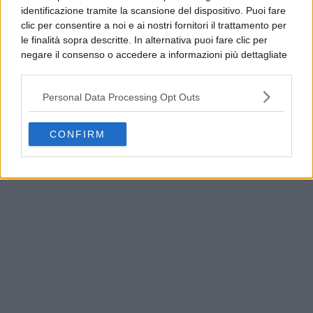
identificazione tramite la scansione del dispositivo. Puoi fare
clic per consentire a noi e ai nostri fornitori il trattamento per
le finalità sopra descritte. In alternativa puoi fare clic per
negare il consenso o accedere a informazioni più dettagliate
e modificare le tue preferenze prima di acconsentire.
Si rende noto che alcuni trattamenti dei dati personali
Personal Data Processing Opt Outs
possono non richiedere il tuo consenso, ma hai il diritto di
opporti a tale trattamento. Le tue preferenze si
Cinghiali in Cilento , i Circoli dell’Ambiente:
applicheranno solo a questo sito web. Puoi modificare le tue
“Necessario un intervento per tutelare cittadini e
CONFIRM
preferenze in qualsiasi momento ritornando su questo sito o
fauna selvatica”
consultando la nostra
informativa sulla riservatezza
.