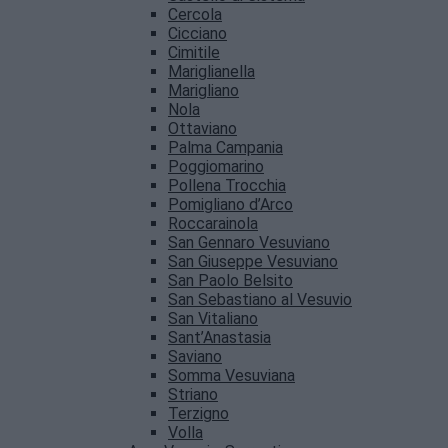
Cercola
Cicciano
Cimitile
Mariglianella
Marigliano
Nola
Ottaviano
Palma Campania
Poggiomarino
Pollena Trocchia
Pomigliano d’Arco
Roccarainola
San Gennaro Vesuviano
San Giuseppe Vesuviano
San Paolo Belsito
San Sebastiano al Vesuvio
San Vitaliano
Sant’Anastasia
Saviano
Somma Vesuviana
Striano
Terzigno
Volla