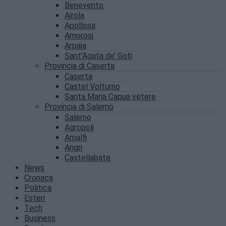
Benevento
Airola
Apollosa
Amorosi
Arpaia
Sant’Agata de’ Goti
Provincia di Caserta
Caserta
Castel Volturno
Santa Maria Capua vetere
Provincia di Salerno
Salerno
Agropoli
Amalfi
Angri
Castellabate
News
Cronaca
Politica
Esteri
Tech
Business