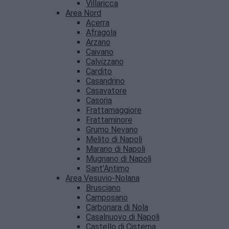
Villaricca
Area Nord
Acerra
Afragola
Arzano
Caivano
Calvizzano
Cardito
Casandrino
Casavatore
Casoria
Frattamaggiore
Frattaminore
Grumo Nevano
Melito di Napoli
Marano di Napoli
Mugnano di Napoli
Sant’Antimo
Area Vesuvio-Nolana
Brusciano
Camposano
Carbonara di Nola
Casalnuovo di Napoli
Castello di Cisterna