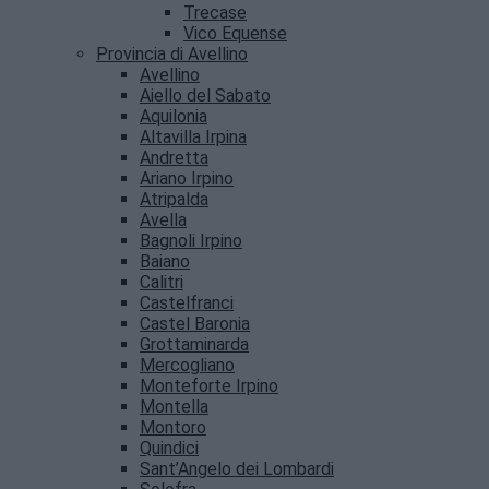
Trecase
Vico Equense
Provincia di Avellino
Avellino
Aiello del Sabato
Aquilonia
Altavilla Irpina
Andretta
Ariano Irpino
Atripalda
Avella
Bagnoli Irpino
Baiano
Calitri
Castelfranci
Castel Baronia
Grottaminarda
Mercogliano
Monteforte Irpino
Montella
Montoro
Quindici
Sant’Angelo dei Lombardi