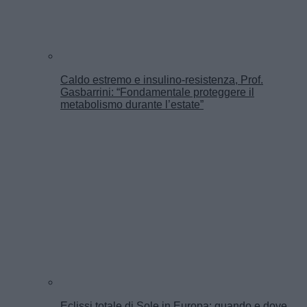
Caldo estremo e insulino-resistenza, Prof.
Gasbarrini: “Fondamentale proteggere il
metabolismo durante l’estate”
Eclissi totale di Sole in Europa: quando e dove