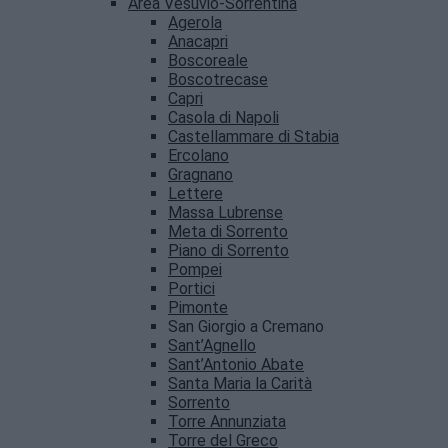
Area Vesuvio-Sorrentina
Agerola
Anacapri
Boscoreale
Boscotrecase
Capri
Casola di Napoli
Castellammare di Stabia
Ercolano
Gragnano
Lettere
Massa Lubrense
Meta di Sorrento
Piano di Sorrento
Pompei
Portici
Pimonte
San Giorgio a Cremano
Sant’Agnello
Sant’Antonio Abate
Santa Maria la Carità
Sorrento
Torre Annunziata
Torre del Greco