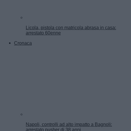
Licola, pistola con matricola abrasa in casa:
arrestato 60enne
Cronaca
Napoli, controlli ad alto impatto a Bagnoli:
arrestato pusher di 38 anni