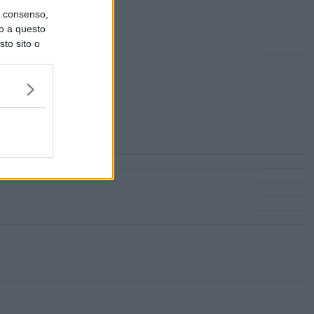
uo consenso,
lo a questo
sto sito o