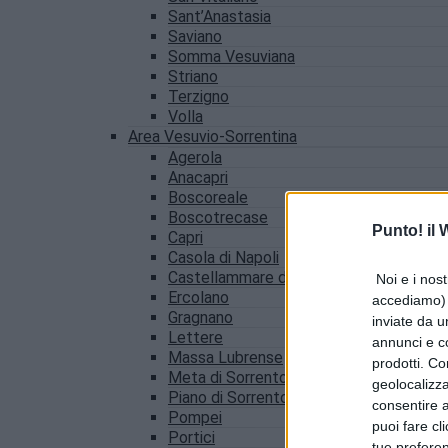
Sant’Anastasia
Saviano
Somma Vesuviana
Striano
Terzigno
Volla
Area Vesuvio-Sorrentina
Agerola
Anacapri
Boscoreale
Boscotrecase
Punto! il
Capri
Casola di Napoli
Castellammare di Stabia
Noi e i nost
Ercolano
accediamo) e
Gragnano
inviate da u
Lettere
annunci e co
Massa Lubrense
prodotti. Co
Meta di Sorrento
geolocalizza
Piano di Sorrento
consentire a 
Pompei
puoi fare cl
Portici
tue prefere