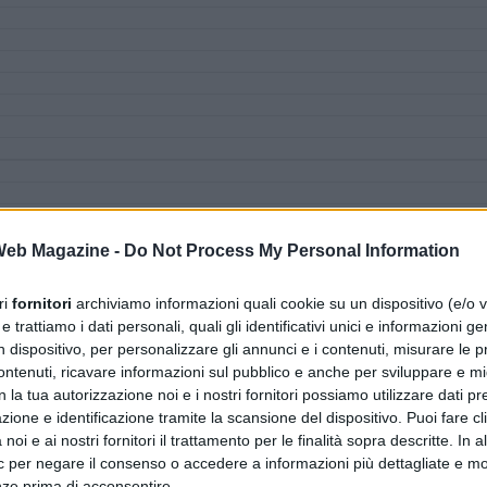
 Web Magazine -
Do Not Process My Personal Information
ri
fornitori
archiviamo informazioni quali cookie su un dispositivo (e/o v
 trattiamo i dati personali, quali gli identificativi unici e informazioni ge
n dispositivo, per personalizzare gli annunci e i contenuti, misurare le p
ntenuti, ricavare informazioni sul pubblico e anche per sviluppare e mig
n la tua autorizzazione noi e i nostri fornitori possiamo utilizzare dati pre
zione e identificazione tramite la scansione del dispositivo. Puoi fare cl
noi e ai nostri fornitori il trattamento per le finalità sopra descritte. In a
ic per negare il consenso o accedere a informazioni più dettagliate e mo
nze prima di acconsentire.