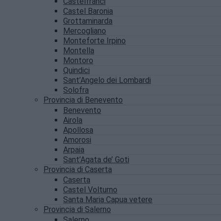
Castelfranci
Castel Baronia
Grottaminarda
Mercogliano
Monteforte Irpino
Montella
Montoro
Quindici
Sant’Angelo dei Lombardi
Solofra
Provincia di Benevento
Benevento
Airola
Apollosa
Amorosi
Arpaia
Sant’Agata de’ Goti
Provincia di Caserta
Caserta
Castel Volturno
Santa Maria Capua vetere
Provincia di Salerno
Salerno