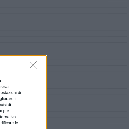
i
nerali
restazioni di
liorare i
cisi di
ic per
lternativa
dificare le