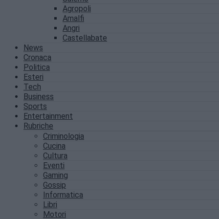
Agropoli
Amalfi
Angri
Castellabate
News
Cronaca
Politica
Esteri
Tech
Business
Sports
Entertainment
Rubriche
Criminologia
Cucina
Cultura
Eventi
Gaming
Gossip
Informatica
Libri
Motori