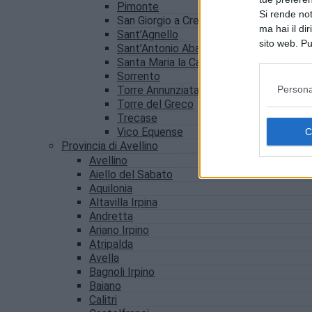
Pimonte
Si rende not
San Giorgio a Cremano
ma hai il di
Sant’Agnello
sito web. Pu
Sant’Antonio Abate
consultando
Santa Maria la Carità
Sorrento
Persona
Torre Annunziata
Torre del Greco
Trecase
Vico Equense
Provincia di Avellino
Avellino
Aiello del Sabato
Aquilonia
Altavilla Irpina
Andretta
Ariano Irpino
Atripalda
Avella
Bagnoli Irpino
Baiano
Calitri