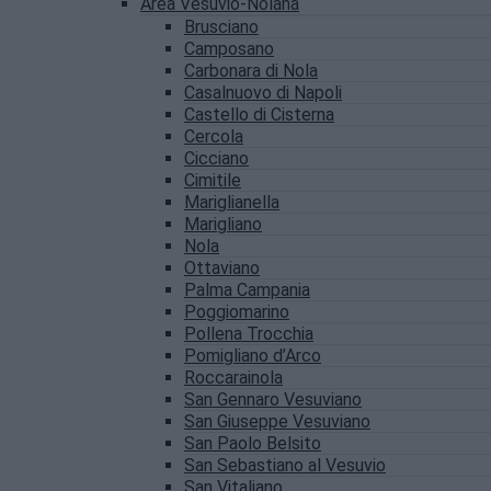
Area Vesuvio-Nolana
Brusciano
Camposano
Carbonara di Nola
Casalnuovo di Napoli
Castello di Cisterna
Cercola
Cicciano
Cimitile
Mariglianella
Marigliano
Nola
Ottaviano
Palma Campania
Poggiomarino
Pollena Trocchia
Pomigliano d’Arco
Roccarainola
San Gennaro Vesuviano
San Giuseppe Vesuviano
San Paolo Belsito
San Sebastiano al Vesuvio
San Vitaliano