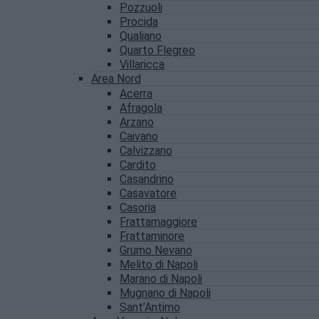
Pozzuoli
Procida
Qualiano
Quarto Flegreo
Villaricca
Area Nord
Acerra
Afragola
Arzano
Caivano
Calvizzano
Cardito
Casandrino
Casavatore
Casoria
Frattamaggiore
Frattaminore
Grumo Nevano
Melito di Napoli
Marano di Napoli
Mugnano di Napoli
Sant’Antimo