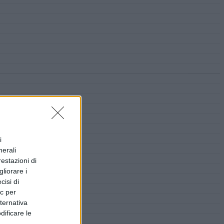
i
nerali
restazioni di
liorare i
cisi di
ic per
lternativa
dificare le