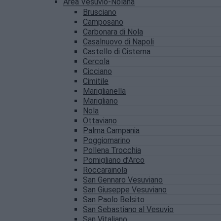
Area Vesuvio-Nolana
Brusciano
Camposano
Carbonara di Nola
Casalnuovo di Napoli
Castello di Cisterna
Cercola
Cicciano
Cimitile
Mariglianella
Marigliano
Nola
Ottaviano
Palma Campania
Poggiomarino
Pollena Trocchia
Pomigliano d’Arco
Roccarainola
San Gennaro Vesuviano
San Giuseppe Vesuviano
San Paolo Belsito
San Sebastiano al Vesuvio
San Vitaliano