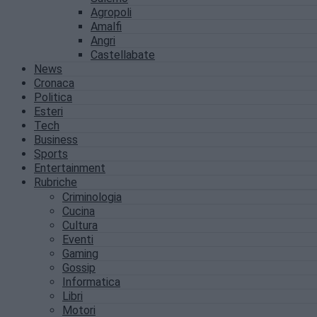
Agropoli
Amalfi
Angri
Castellabate
News
Cronaca
Politica
Esteri
Tech
Business
Sports
Entertainment
Rubriche
Criminologia
Cucina
Cultura
Eventi
Gaming
Gossip
Informatica
Libri
Motori