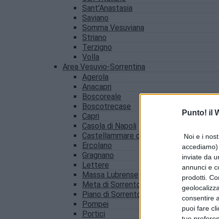
Sant’Anastasia
Saviano
Somma Vesuviana
Striano
Terzigno
Volla
Area Vesuvio-Sorrentina
Agerola
Anacapri
Boscoreale
Boscotrecase
Punto! il
Capri
Casola di Napoli
Castellammare di Stabia
Noi e i nost
Ercolano
accediamo) e
Gragnano
inviate da u
Lettere
annunci e co
Massa Lubrense
prodotti. Co
Meta di Sorrento
geolocalizza
Piano di Sorrento
consentire a 
Pompei
puoi fare cl
Portici
tue prefere