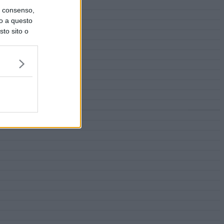
uo consenso,
lo a questo
sto sito o