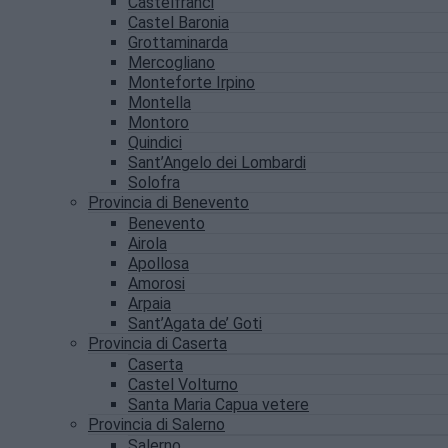
Castelfranci
Castel Baronia
Grottaminarda
Mercogliano
Monteforte Irpino
Montella
Montoro
Quindici
Sant’Angelo dei Lombardi
Solofra
Provincia di Benevento
Benevento
Airola
Apollosa
Amorosi
Arpaia
Sant’Agata de’ Goti
Provincia di Caserta
Caserta
Castel Volturno
Santa Maria Capua vetere
Provincia di Salerno
Salerno