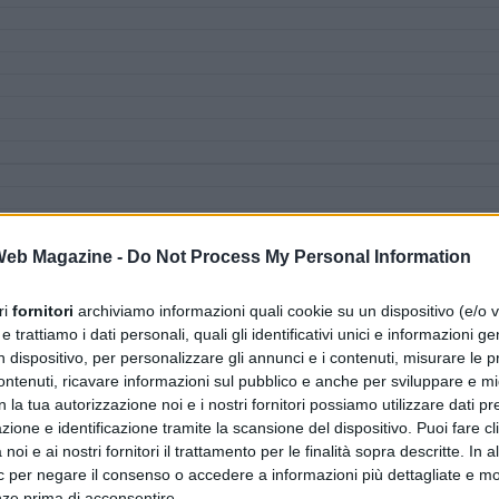
 Web Magazine -
Do Not Process My Personal Information
ri
fornitori
archiviamo informazioni quali cookie su un dispositivo (e/o v
 trattiamo i dati personali, quali gli identificativi unici e informazioni ge
n dispositivo, per personalizzare gli annunci e i contenuti, misurare le p
ntenuti, ricavare informazioni sul pubblico e anche per sviluppare e mig
n la tua autorizzazione noi e i nostri fornitori possiamo utilizzare dati pre
zione e identificazione tramite la scansione del dispositivo. Puoi fare cl
noi e ai nostri fornitori il trattamento per le finalità sopra descritte. In a
ic per negare il consenso o accedere a informazioni più dettagliate e mo
nze prima di acconsentire.