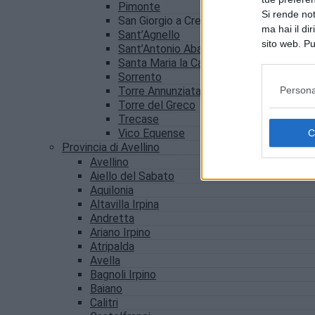
Pimonte
Si rende not
San Giorgio a Cremano
ma hai il di
Sant’Agnello
sito web. Pu
Sant’Antonio Abate
consultando
Santa Maria la Carità
Sorrento
Persona
Torre Annunziata
Torre del Greco
Trecase
Vico Equense
Provincia di Avellino
Avellino
Aiello del Sabato
Aquilonia
Altavilla Irpina
Andretta
Ariano Irpino
Atripalda
Avella
Bagnoli Irpino
Baiano
Calitri