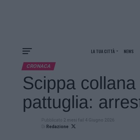
LA TUA CITTÀ
NEWS
CRONACA
Scippa collana 
pattuglia: arre
Pubblicato
2 mesi fa
il
4 Giugno 2026
Di
Redazione