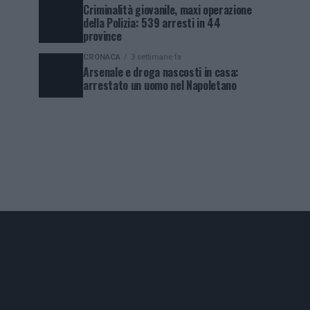
Criminalità giovanile, maxi operazione
della Polizia: 539 arresti in 44
province
CRONACA
3 settimane fa
Arsenale e droga nascosti in casa:
arrestato un uomo nel Napoletano