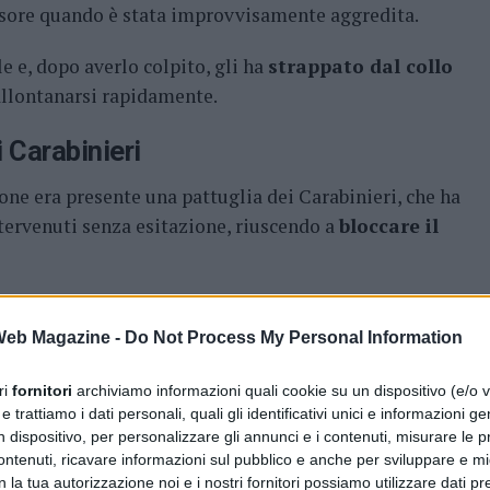
ensore quando è stata improvvisamente aggredita.
le e, dopo averlo colpito, gli ha
strappato dal collo
 allontanarsi rapidamente.
 Carabinieri
one era presente una pattuglia dei Carabinieri, che ha
intervenuti senza esitazione, riuscendo a
bloccare il
trovato in possesso di un
coltello a serramanico
,
izione.
 Web Magazine -
Do Not Process My Personal Information
ri
fornitori
archiviamo informazioni quali cookie su un dispositivo (e/o v
 trattiamo i dati personali, quali gli identificativi unici e informazioni ge
 e ha riportato
lesioni giudicate guaribili in 10
n dispositivo, per personalizzare gli annunci e i contenuti, misurare le p
ntenuti, ricavare informazioni sul pubblico e anche per sviluppare e mig
sanitari.
n la tua autorizzazione noi e i nostri fornitori possiamo utilizzare dati pre