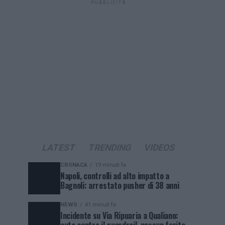
PUBBLICITÀ
LATEST
TRENDING
VIDEOS
CRONACA
19 minuti fa
Napoli, controlli ad alto impatto a
Bagnoli: arrestato pusher di 38 anni
NEWS
41 minuti fa
Incidente su Via Ripuaria a Qualiano: