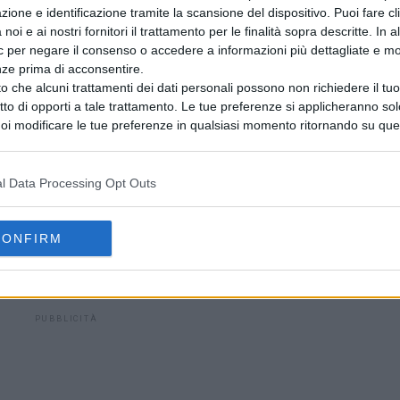
zione e identificazione tramite la scansione del dispositivo. Puoi fare cl
noi e ai nostri fornitori il trattamento per le finalità sopra descritte. In a
ic per negare il consenso o accedere a informazioni più dettagliate e mo
to in
carcere
, dove resta a disposizione dell’autorità
nze prima di acconsentire.
o che alcuni trattamenti dei dati personali possono non richiedere il t
ritto di opporti a tale trattamento. Le tue preferenze si applicheranno so
oi modificare le tue preferenze in qualsiasi momento ritornando su que
 la nostra
informativa sulla riservatezza
.
TÀ METROPOLITANA DI NAPOLI
CRONACA
NAPOLI
RAPINA
l Data Processing Opt Outs
AVANTI IL ​​PROSSIMO
Qualiano, buche pericolose in via
CONFIRM
Cacciapuoti: cresce l’allarme
PUBBLICITÀ