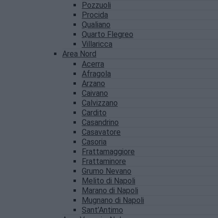
Pozzuoli
Procida
Qualiano
Quarto Flegreo
Villaricca
Area Nord
Acerra
Afragola
Arzano
Caivano
Calvizzano
Cardito
Casandrino
Casavatore
Casoria
Frattamaggiore
Frattaminore
Grumo Nevano
Melito di Napoli
Marano di Napoli
Mugnano di Napoli
Sant’Antimo