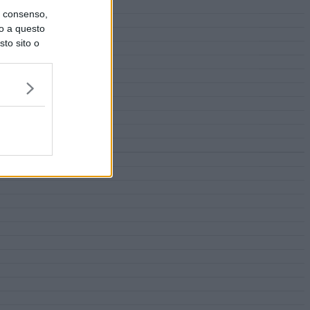
uo consenso,
lo a questo
sto sito o