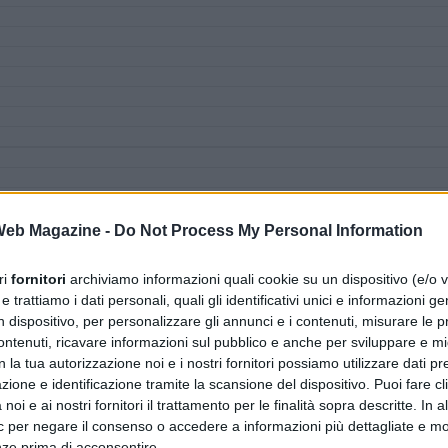
 Web Magazine -
Do Not Process My Personal Information
ri
fornitori
archiviamo informazioni quali cookie su un dispositivo (e/o v
 trattiamo i dati personali, quali gli identificativi unici e informazioni ge
n dispositivo, per personalizzare gli annunci e i contenuti, misurare le p
ntenuti, ricavare informazioni sul pubblico e anche per sviluppare e mig
n la tua autorizzazione noi e i nostri fornitori possiamo utilizzare dati pre
zione e identificazione tramite la scansione del dispositivo. Puoi fare cl
noi e ai nostri fornitori il trattamento per le finalità sopra descritte. In a
ic per negare il consenso o accedere a informazioni più dettagliate e mo
nze prima di acconsentire.