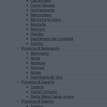
Castelfranci
Castel Baronia
Grottaminarda
Mercogliano
Monteforte Irpino
Montella
Montoro
Quindici
Sant’Angelo dei Lombardi
Solofra
Provincia di Benevento
Benevento
Airola
Apollosa
Amorosi
Arpaia
Sant’Agata de’ Goti
Provincia di Caserta
Caserta
Castel Volturno
Santa Maria Capua vetere
Provincia di Salerno
Salerno