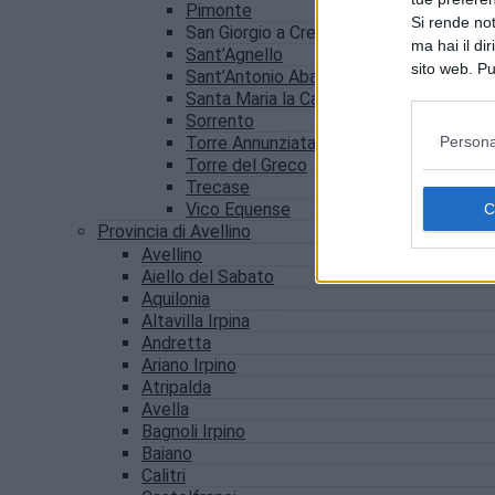
Pimonte
Si rende not
San Giorgio a Cremano
ma hai il di
Sant’Agnello
sito web. Pu
Sant’Antonio Abate
consultando
Santa Maria la Carità
Sorrento
Persona
Torre Annunziata
Torre del Greco
Trecase
Vico Equense
Provincia di Avellino
Avellino
Aiello del Sabato
Aquilonia
Altavilla Irpina
Andretta
Ariano Irpino
Atripalda
Avella
Bagnoli Irpino
Baiano
Calitri