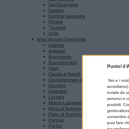
Sant’Anastasia
Saviano
Somma Vesuviana
Striano
Terzigno
Volla
Area Vesuvio-Sorrentina
Agerola
Anacapri
Boscoreale
Boscotrecase
Punto! il
Capri
Casola di Napoli
Castellammare di Stabia
Noi e i nost
Ercolano
accediamo) e
Gragnano
inviate da u
Lettere
annunci e co
Massa Lubrense
prodotti. Co
Meta di Sorrento
geolocalizza
Piano di Sorrento
consentire a 
Pompei
puoi fare cl
Portici
tue prefere