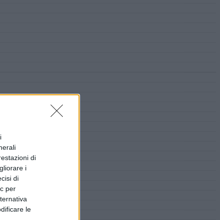
i
nerali
restazioni di
liorare i
cisi di
ic per
lternativa
dificare le