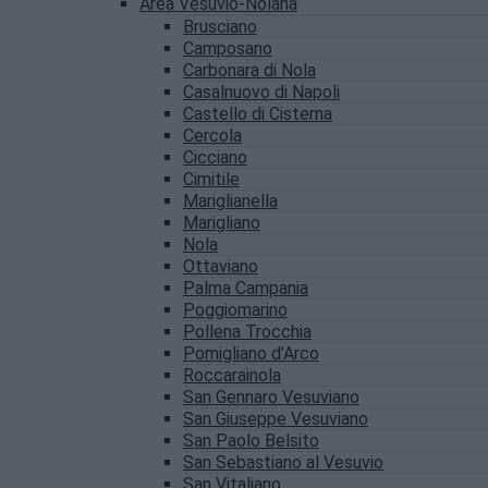
Area Vesuvio-Nolana
Brusciano
Camposano
Carbonara di Nola
Casalnuovo di Napoli
Castello di Cisterna
Cercola
Cicciano
Cimitile
Mariglianella
Marigliano
Nola
Ottaviano
Palma Campania
Poggiomarino
Pollena Trocchia
Pomigliano d’Arco
Roccarainola
San Gennaro Vesuviano
San Giuseppe Vesuviano
San Paolo Belsito
San Sebastiano al Vesuvio
San Vitaliano