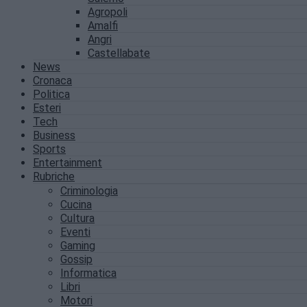
Agropoli
Amalfi
Angri
Castellabate
News
Cronaca
Politica
Esteri
Tech
Business
Sports
Entertainment
Rubriche
Criminologia
Cucina
Cultura
Eventi
Gaming
Gossip
Informatica
Libri
Motori