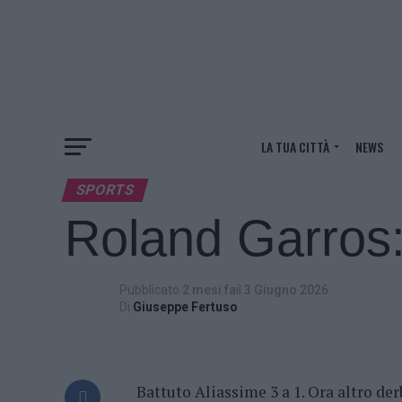
LA TUA CITTÀ
NEWS
SPORTS
Roland Garros: 
Pubblicato
2 mesi fa
il
3 Giugno 2026
Di
Giuseppe Fertuso
Battuto Aliassime 3 a 1. Ora altro der