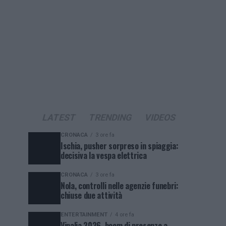
LATEST
TRENDING
VIDEOS
CRONACA
3 ore fa
Ischia, pusher sorpreso in spiaggia:
decisiva la vespa elettrica
CRONACA
3 ore fa
Nola, controlli nelle agenzie funebri:
chiuse due attività
ENTERTAINMENT
4 ore fa
Vinalia 2026, boom di presenze a