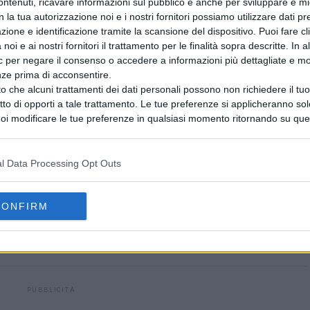
ntenuti, ricavare informazioni sul pubblico e anche per sviluppare e mig
e semifinali a Parigi,prima seimifinale slam in carriera,
n la tua autorizzazione noi e i nostri fornitori possiamo utilizzare dati pre
zione e identificazione tramite la scansione del dispositivo. Puoi fare cl
le tutta italiana. Senza Sinner, l’Italia dimostra la
noi e ai nostri fornitori il trattamento per le finalità sopra descritte. In a
i al pubblico francese, corretto ma sempre a tifare
ic per negare il consenso o accedere a informazioni più dettagliate e mo
aviglioso.
nze prima di acconsentire.
o che alcuni trattamenti dei dati personali possono non richiedere il t
 possibilità di arrivare nei primi 10 al mondo e se
ritto di opporti a tale trattamento. Le tue preferenze si applicheranno so
oi modificare le tue preferenze in qualsiasi momento ritornando su que
re ancora più in alto.
 la nostra
informativa sulla riservatezza
.
l Data Processing Opt Outs
S
TENNIS
CONFIRM
AVANTI IL ​​PROSSIMO
fino al
Roland Garros: Berrettini lascia in
lacrime per infortunio
PUBBLICITÀ