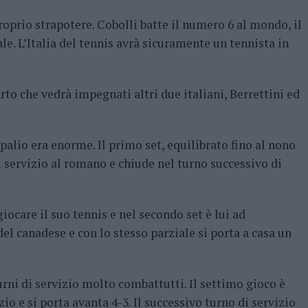
proprio strapotere. Cobolli batte il numero 6 al mondo, il
e. L’Italia del tennis avrà sicuramente un tennista in
arto che vedrà impegnati altri due italiani, Berrettini ed
n palio era enorme. Il primo set, equilibrato fino al nono
il servizio al romano e chiude nel turno successivo di
ocare il suo tennis e nel secondo set è lui ad
el canadese e con lo stesso parziale si porta a casa un
urni di servizio molto combattutti. Il settimo gioco è
io e si porta avanta 4-3. Il successivo turno di servizio