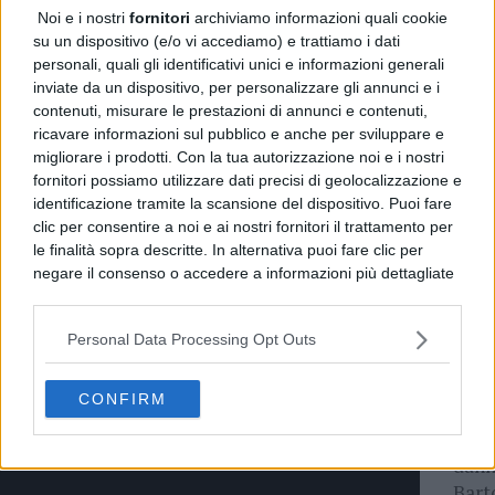
Noi e i nostri
fornitori
archiviamo informazioni quali cookie
turn
su un dispositivo (e/o vi accediamo) e trattiamo i dati
Beta
personali, quali gli identificativi unici e informazioni generali
esca
inviate da un dispositivo, per personalizzare gli annunci e i
contenuti, misurare le prestazioni di annunci e contenuti,
ricavare informazioni sul pubblico e anche per sviluppare e
migliorare i prodotti. Con la tua autorizzazione noi e i nostri
fornitori possiamo utilizzare dati precisi di geolocalizzazione e
identificazione tramite la scansione del dispositivo. Puoi fare
clic per consentire a noi e ai nostri fornitori il trattamento per
le finalità sopra descritte. In alternativa puoi fare clic per
negare il consenso o accedere a informazioni più dettagliate
e modificare le tue preferenze prima di acconsentire.
Si rende noto che alcuni trattamenti dei dati personali
Personal Data Processing Opt Outs
CRON
possono non richiedere il tuo consenso, ma hai il diritto di
Sta
opporti a tale trattamento. Le tue preferenze si
a T
applicheranno solo a questo sito web. Puoi modificare le tue
CONFIRM
preferenze in qualsiasi momento ritornando su questo sito o
consultando la nostra
informativa sulla riservatezza
.
Il t
dann
Bart