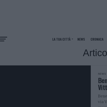
LA TUA CITTÀ
NEWS
CRONACA
Artic
NEWS
Ben
Vit
Bene
via 