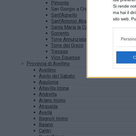
Pimonte
Si rende not
San Giorgio a Cremano
ma hai il di
Sant’Agnello
sito web. Pu
Sant’Antonio Abate
consultando
Santa Maria la Carità
Sorrento
Persona
Torre Annunziata
Torre del Greco
Trecase
Vico Equense
Provincia di Avellino
Avellino
Aiello del Sabato
Aquilonia
Altavilla Irpina
Andretta
Ariano Irpino
Atripalda
Avella
Bagnoli Irpino
Baiano
Calitri