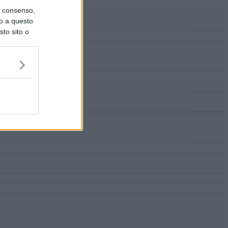
uo consenso,
lo a questo
sto sito o