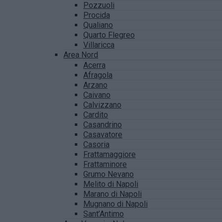
Pozzuoli
Procida
Qualiano
Quarto Flegreo
Villaricca
Area Nord
Acerra
Afragola
Arzano
Caivano
Calvizzano
Cardito
Casandrino
Casavatore
Casoria
Frattamaggiore
Frattaminore
Grumo Nevano
Melito di Napoli
Marano di Napoli
Mugnano di Napoli
Sant’Antimo