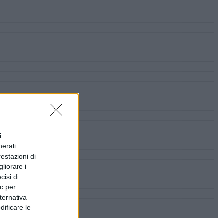
i
nerali
restazioni di
liorare i
cisi di
ic per
lternativa
dificare le