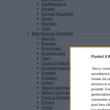
Sant’Anastasia
Saviano
Somma Vesuviana
Striano
Terzigno
Volla
Area Vesuvio-Sorrentina
Agerola
Anacapri
Boscoreale
Boscotrecase
Punto! il
Capri
Casola di Napoli
Castellammare di Stabia
Noi e i nost
Ercolano
accediamo) e
Gragnano
inviate da u
Lettere
annunci e co
Massa Lubrense
prodotti. Co
Meta di Sorrento
geolocalizza
Piano di Sorrento
consentire a 
Pompei
puoi fare cl
Portici
tue prefere