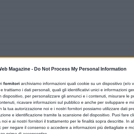
 Web Magazine -
Do Not Process My Personal Information
ri
fornitori
archiviamo informazioni quali cookie su un dispositivo (e/o v
 trattiamo i dati personali, quali gli identificativi unici e informazioni ge
n dispositivo, per personalizzare gli annunci e i contenuti, misurare le p
ntenuti, ricavare informazioni sul pubblico e anche per sviluppare e mig
n la tua autorizzazione noi e i nostri fornitori possiamo utilizzare dati pre
zione e identificazione tramite la scansione del dispositivo. Puoi fare cl
noi e ai nostri fornitori il trattamento per le finalità sopra descritte. In a
ic per negare il consenso o accedere a informazioni più dettagliate e mo
nze prima di acconsentire.