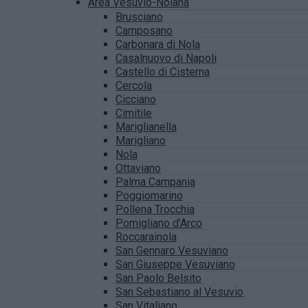
Area Vesuvio-Nolana
Brusciano
Camposano
Carbonara di Nola
Casalnuovo di Napoli
Castello di Cisterna
Cercola
Cicciano
Cimitile
Mariglianella
Marigliano
Nola
Ottaviano
Palma Campania
Poggiomarino
Pollena Trocchia
Pomigliano d’Arco
Roccarainola
San Gennaro Vesuviano
San Giuseppe Vesuviano
San Paolo Belsito
San Sebastiano al Vesuvio
San Vitaliano