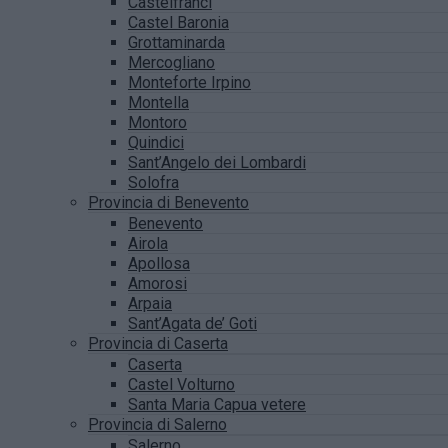
Castelfranci
Castel Baronia
Grottaminarda
Mercogliano
Monteforte Irpino
Montella
Montoro
Quindici
Sant’Angelo dei Lombardi
Solofra
Provincia di Benevento
Benevento
Airola
Apollosa
Amorosi
Arpaia
Sant’Agata de’ Goti
Provincia di Caserta
Caserta
Castel Volturno
Santa Maria Capua vetere
Provincia di Salerno
Salerno