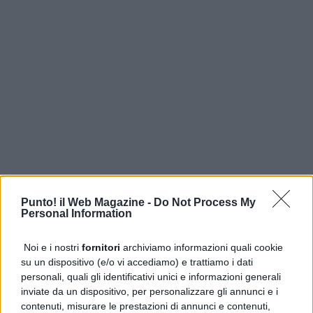
ARGOMENTI CORRELATI:
CAMPI FLEGREI
FEATURED
NEWS
TERREMOTO
Punto! il Web Magazine -
Do Not Process My
Personal Information
AVANTI IL ​​PROSSIMO
Viaggio Lib(e)ro conquista il Liceo Manzoni di Caserta
Noi e i nostri
fornitori
archiviamo informazioni quali cookie
NON PERDERE
su un dispositivo (e/o vi accediamo) e trattiamo i dati
Acerra, anomalie idriche al Parco degli Aranci:
personali, quali gli identificativi unici e informazioni generali
Acquedotti chiarisce le responsabilità
inviate da un dispositivo, per personalizzare gli annunci e i
contenuti, misurare le prestazioni di annunci e contenuti,