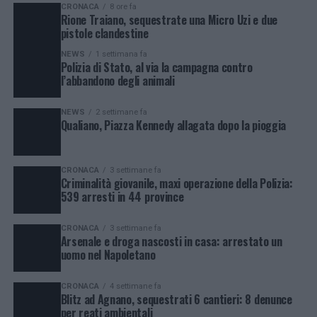
CRONACA
8 ore fa
Rione Traiano, sequestrate una Micro Uzi e due
pistole clandestine
NEWS
1 settimana fa
Polizia di Stato, al via la campagna contro
l’abbandono degli animali
NEWS
2 settimane fa
Qualiano, Piazza Kennedy allagata dopo la pioggia
CRONACA
3 settimane fa
Criminalità giovanile, maxi operazione della Polizia:
539 arresti in 44 province
CRONACA
3 settimane fa
Arsenale e droga nascosti in casa: arrestato un
uomo nel Napoletano
CRONACA
4 settimane fa
Blitz ad Agnano, sequestrati 6 cantieri: 8 denunce
per reati ambientali