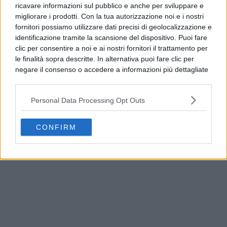
ricavare informazioni sul pubblico e anche per sviluppare e
PUBBLICITÀ
migliorare i prodotti. Con la tua autorizzazione noi e i nostri
fornitori possiamo utilizzare dati precisi di geolocalizzazione e
identificazione tramite la scansione del dispositivo. Puoi fare
clic per consentire a noi e ai nostri fornitori il trattamento per
le finalità sopra descritte. In alternativa puoi fare clic per
negare il consenso o accedere a informazioni più dettagliate
e modificare le tue preferenze prima di acconsentire.
Si rende noto che alcuni trattamenti dei dati personali
Personal Data Processing Opt Outs
possono non richiedere il tuo consenso, ma hai il diritto di
opporti a tale trattamento. Le tue preferenze si
applicheranno solo a questo sito web. Puoi modificare le tue
CONFIRM
preferenze in qualsiasi momento ritornando su questo sito o
consultando la nostra
informativa sulla riservatezza
.