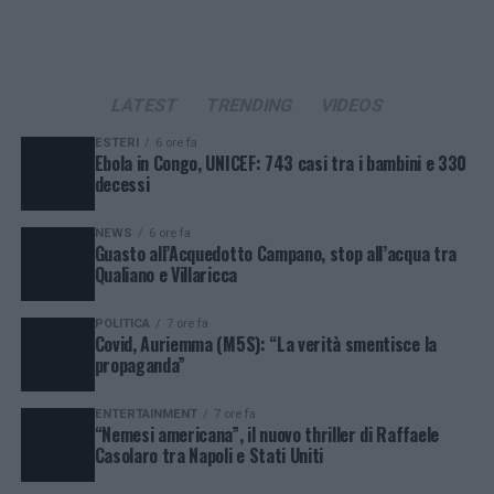
LATEST
TRENDING
VIDEOS
ESTERI
6 ore fa
Ebola in Congo, UNICEF: 743 casi tra i bambini e 330
decessi
NEWS
6 ore fa
Guasto all’Acquedotto Campano, stop all’acqua tra
Qualiano e Villaricca
POLITICA
7 ore fa
Covid, Auriemma (M5S): “La verità smentisce la
propaganda”
ENTERTAINMENT
7 ore fa
“Nemesi americana”, il nuovo thriller di Raffaele
Casolaro tra Napoli e Stati Uniti