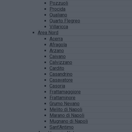
Pozzuoli
Procida
Qualiano
Quarto Flegreo
Villaricca
Area Nord
Acerra
Afragola
Arzano
Caivano
Calvizzano
Cardito
Casandrino
Casavatore
Casoria
Frattamaggiore
Frattaminore
Grumo Nevano
Melito di Napoli
Marano di Napoli
Mugnano di Napoli
Sant’Antimo