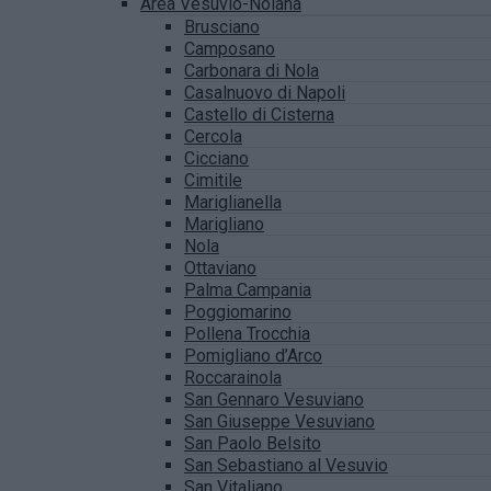
Area Vesuvio-Nolana
Brusciano
Camposano
Carbonara di Nola
Casalnuovo di Napoli
Castello di Cisterna
Cercola
Cicciano
Cimitile
Mariglianella
Marigliano
Nola
Ottaviano
Palma Campania
Poggiomarino
Pollena Trocchia
Pomigliano d’Arco
Roccarainola
San Gennaro Vesuviano
San Giuseppe Vesuviano
San Paolo Belsito
San Sebastiano al Vesuvio
San Vitaliano