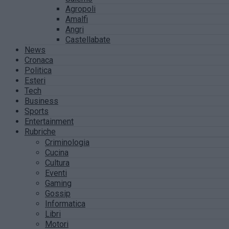
Agropoli
Amalfi
Angri
Castellabate
News
Cronaca
Politica
Esteri
Tech
Business
Sports
Entertainment
Rubriche
Criminologia
Cucina
Cultura
Eventi
Gaming
Gossip
Informatica
Libri
Motori