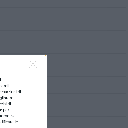
i
nerali
restazioni di
liorare i
cisi di
ic per
lternativa
dificare le