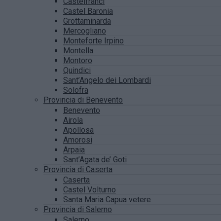
Castelfranci
Castel Baronia
Grottaminarda
Mercogliano
Monteforte Irpino
Montella
Montoro
Quindici
Sant’Angelo dei Lombardi
Solofra
Provincia di Benevento
Benevento
Airola
Apollosa
Amorosi
Arpaia
Sant’Agata de’ Goti
Provincia di Caserta
Caserta
Castel Volturno
Santa Maria Capua vetere
Provincia di Salerno
Salerno