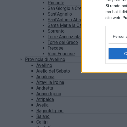
Pimonte
Si rende not
San Giorgio a Cremano
ma hai il di
Sant’Agnello
sito web. Pu
Sant’Antonio Abate
consultando
Santa Maria la Carità
Sorrento
Persona
Torre Annunziata
Torre del Greco
Trecase
Vico Equense
Provincia di Avellino
Avellino
Aiello del Sabato
Aquilonia
Altavilla Irpina
Andretta
Ariano Irpino
Atripalda
Avella
Bagnoli Irpino
Baiano
Calitri