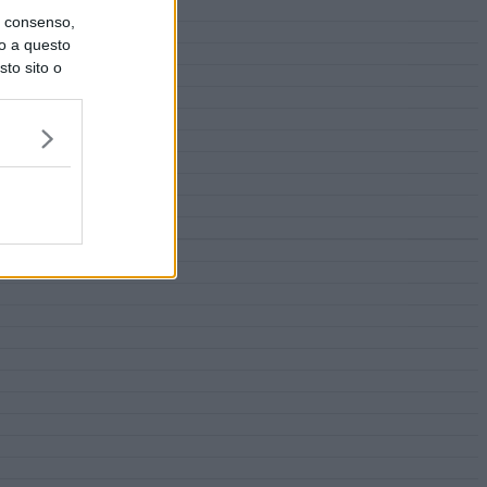
uo consenso,
lo a questo
sto sito o