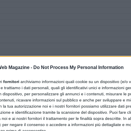
 Web Magazine -
Do Not Process My Personal Information
ri
fornitori
archiviamo informazioni quali cookie su un dispositivo (e/o v
 trattiamo i dati personali, quali gli identificativi unici e informazioni ge
n dispositivo, per personalizzare gli annunci e i contenuti, misurare le p
ntenuti, ricavare informazioni sul pubblico e anche per sviluppare e mig
n la tua autorizzazione noi e i nostri fornitori possiamo utilizzare dati pre
zione e identificazione tramite la scansione del dispositivo. Puoi fare cl
noi e ai nostri fornitori il trattamento per le finalità sopra descritte. In a
ic per negare il consenso o accedere a informazioni più dettagliate e mo
nze prima di acconsentire.