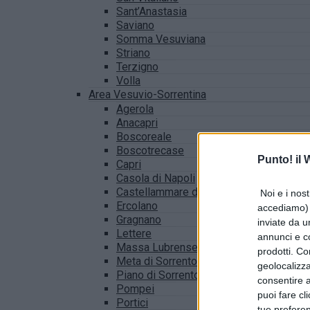
Sant’Anastasia
Saviano
Somma Vesuviana
Striano
Terzigno
Volla
Area Vesuvio-Sorrentina
Agerola
Anacapri
Boscoreale
Boscotrecase
Punto! il
Capri
Casola di Napoli
Castellammare di Stabia
Noi e i nost
Ercolano
accediamo) e
Gragnano
inviate da u
Lettere
annunci e co
Massa Lubrense
prodotti. Co
Meta di Sorrento
geolocalizza
Piano di Sorrento
consentire a 
Pompei
puoi fare cl
Portici
tue prefere