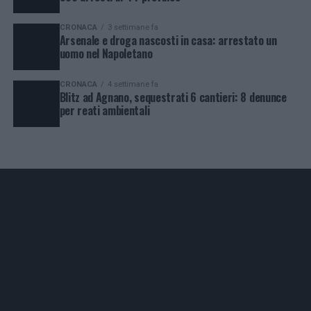
CRONACA
3 settimane fa
Arsenale e droga nascosti in casa: arrestato un
uomo nel Napoletano
CRONACA
4 settimane fa
Blitz ad Agnano, sequestrati 6 cantieri: 8 denunce
per reati ambientali