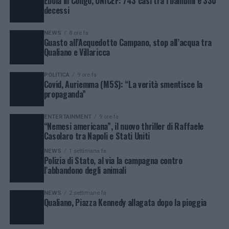
Ebola in Congo, UNICEF: 743 casi tra i bambini e 330
decessi
NEWS
8 ore fa
Guasto all’Acquedotto Campano, stop all’acqua tra
Qualiano e Villaricca
POLITICA
9 ore fa
Covid, Auriemma (M5S): “La verità smentisce la
propaganda”
ENTERTAINMENT
9 ore fa
“Nemesi americana”, il nuovo thriller di Raffaele
Casolaro tra Napoli e Stati Uniti
NEWS
1 settimana fa
Polizia di Stato, al via la campagna contro
l’abbandono degli animali
NEWS
2 settimane fa
Qualiano, Piazza Kennedy allagata dopo la pioggia