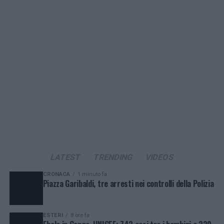
LATEST
TRENDING
VIDEOS
CRONACA
1 minuto fa
Piazza Garibaldi, tre arresti nei controlli della Polizia
ESTERI
8 ore fa