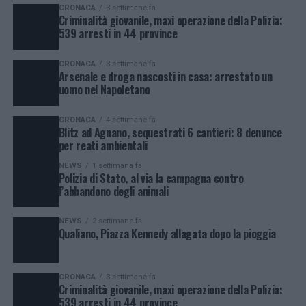
CRONACA
3 settimane fa
Criminalità giovanile, maxi operazione della Polizia:
539 arresti in 44 province
CRONACA
3 settimane fa
Arsenale e droga nascosti in casa: arrestato un
uomo nel Napoletano
CRONACA
4 settimane fa
Blitz ad Agnano, sequestrati 6 cantieri: 8 denunce
per reati ambientali
NEWS
1 settimana fa
Polizia di Stato, al via la campagna contro
l’abbandono degli animali
NEWS
2 settimane fa
Qualiano, Piazza Kennedy allagata dopo la pioggia
CRONACA
3 settimane fa
Criminalità giovanile, maxi operazione della Polizia:
539 arresti in 44 province