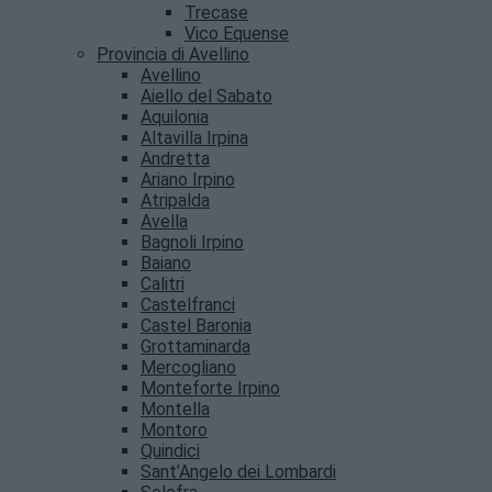
Trecase
Vico Equense
Provincia di Avellino
Avellino
Aiello del Sabato
Aquilonia
Altavilla Irpina
Andretta
Ariano Irpino
Atripalda
Avella
Bagnoli Irpino
Baiano
Calitri
Castelfranci
Castel Baronia
Grottaminarda
Mercogliano
Monteforte Irpino
Montella
Montoro
Quindici
Sant’Angelo dei Lombardi