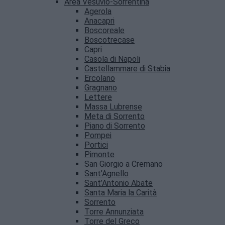
Area Vesuvio-Sorrentina
Agerola
Anacapri
Boscoreale
Boscotrecase
Capri
Casola di Napoli
Castellammare di Stabia
Ercolano
Gragnano
Lettere
Massa Lubrense
Meta di Sorrento
Piano di Sorrento
Pompei
Portici
Pimonte
San Giorgio a Cremano
Sant’Agnello
Sant’Antonio Abate
Santa Maria la Carità
Sorrento
Torre Annunziata
Torre del Greco