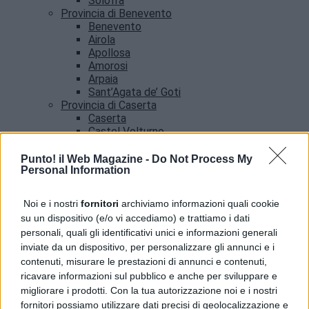
Solofra
Provincia di Benevento
Benevento
Airola
Apollosa
Amorosi
Arpaia
Sant’Agata de’ Goti
Provincia di Caserta
Caserta
Castel Volturno
Santa Maria Capua vetere
Provincia di Salerno
Punto! il Web Magazine -
Do Not Process My
Personal Information
Salerno
Agropoli
Amalfi
Noi e i nostri
fornitori
archiviamo informazioni quali cookie
Angri
su un dispositivo (e/o vi accediamo) e trattiamo i dati
Castellabate
personali, quali gli identificativi unici e informazioni generali
News
inviate da un dispositivo, per personalizzare gli annunci e i
contenuti, misurare le prestazioni di annunci e contenuti,
ricavare informazioni sul pubblico e anche per sviluppare e
migliorare i prodotti. Con la tua autorizzazione noi e i nostri
fornitori possiamo utilizzare dati precisi di geolocalizzazione e