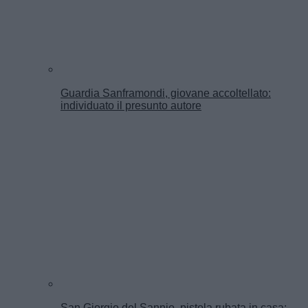
Guardia Sanframondi, giovane accoltellato:
individuato il presunto autore
San Giorgio del Sannio, pistola rubata in casa: