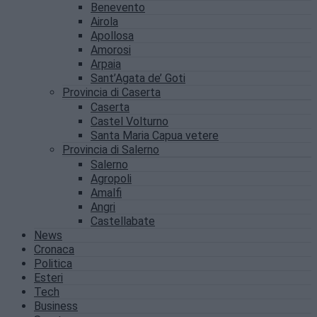
Benevento
Airola
Apollosa
Amorosi
Arpaia
Sant’Agata de’ Goti
Provincia di Caserta
Caserta
Castel Volturno
Santa Maria Capua vetere
Provincia di Salerno
Salerno
Agropoli
Amalfi
Angri
Castellabate
News
Cronaca
Politica
Esteri
Tech
Business