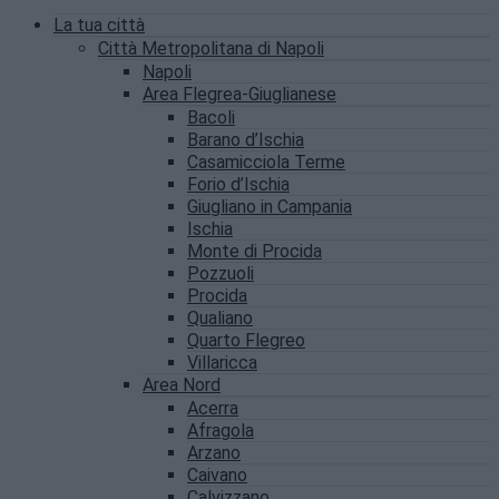
La tua città
Città Metropolitana di Napoli
Napoli
Area Flegrea-Giuglianese
Bacoli
Barano d’Ischia
Casamicciola Terme
Forio d’Ischia
Giugliano in Campania
Ischia
Monte di Procida
Pozzuoli
Procida
Qualiano
Quarto Flegreo
Villaricca
Area Nord
Acerra
Afragola
Arzano
Caivano
Calvizzano