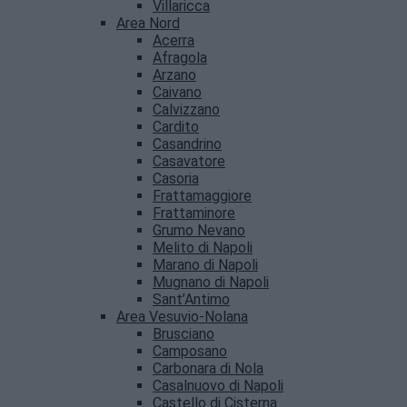
Villaricca
Area Nord
Acerra
Afragola
Arzano
Caivano
Calvizzano
Cardito
Casandrino
Casavatore
Casoria
Frattamaggiore
Frattaminore
Grumo Nevano
Melito di Napoli
Marano di Napoli
Mugnano di Napoli
Sant’Antimo
Area Vesuvio-Nolana
Brusciano
Camposano
Carbonara di Nola
Casalnuovo di Napoli
Castello di Cisterna