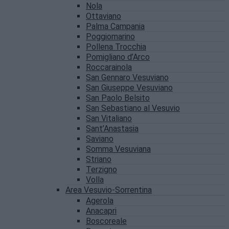
Nola
Ottaviano
Palma Campania
Poggiomarino
Pollena Trocchia
Pomigliano d’Arco
Roccarainola
San Gennaro Vesuviano
San Giuseppe Vesuviano
San Paolo Belsito
San Sebastiano al Vesuvio
San Vitaliano
Sant’Anastasia
Saviano
Somma Vesuviana
Striano
Terzigno
Volla
Area Vesuvio-Sorrentina
Agerola
Anacapri
Boscoreale