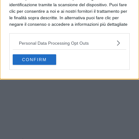
identificazione tramite la scansione del dispositivo. Puoi fare
clic per consentire a noi e ai nostri fornitori il trattamento per
le finalità sopra descritte. In alternativa puoi fare clic per
negare il consenso o accedere a informazioni più dettagliate
e modificare le tue preferenze prima di acconsentire.
Si rende noto che alcuni trattamenti dei dati personali
Personal Data Processing Opt Outs
possono non richiedere il tuo consenso, ma hai il diritto di
opporti a tale trattamento. Le tue preferenze si
Benevento, allerta meteo fino alle 21: l’avviso del
applicheranno solo a questo sito web. Puoi modificare le tue
Comune
CONFIRM
preferenze in qualsiasi momento ritornando su questo sito o
consultando la nostra
informativa sulla riservatezza
.