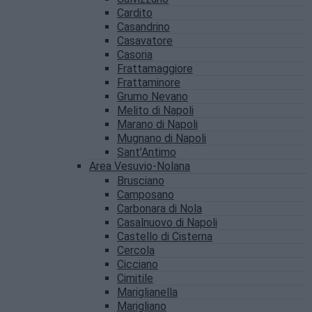
Cardito
Casandrino
Casavatore
Casoria
Frattamaggiore
Frattaminore
Grumo Nevano
Melito di Napoli
Marano di Napoli
Mugnano di Napoli
Sant’Antimo
Area Vesuvio-Nolana
Brusciano
Camposano
Carbonara di Nola
Casalnuovo di Napoli
Castello di Cisterna
Cercola
Cicciano
Cimitile
Mariglianella
Marigliano