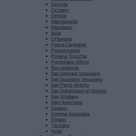
Cercola
Cicciano
Cimitile
Mariglianella
Marigliano
Nola
Ottaviano
Palma Campania
Poggiomarino
Pollena Trocchia
Pomigliano d’Arco
Roccarainola
San Gennaro Vesuviano
San Giuseppe Vesuviano
San Paolo Belsito
San Sebastiano al Vesuvio
San Vitaliano
Sant’Anastasia
Saviano
Somma Vesuviana
Striano
Terzigno
Volla