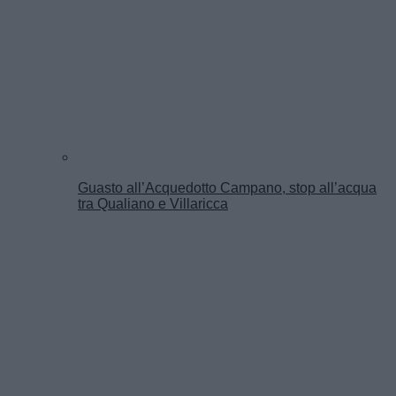
Guasto all’Acquedotto Campano, stop all’acqua
tra Qualiano e Villaricca