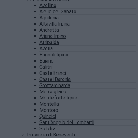
Avellino
Aiello del Sabato
Aquilonia
Altavilla Irpina
Andretta
Ariano Irpino
Atripalda
Avella
Bagnoli Irpino
Baiano
Calitri
Castelfranci
Castel Baronia
Grottaminarda
Mercogliano
Monteforte Irpino
Montella
Montoro
Quindici
Sant’Angelo dei Lombardi
Solofra
Provincia di Benevento