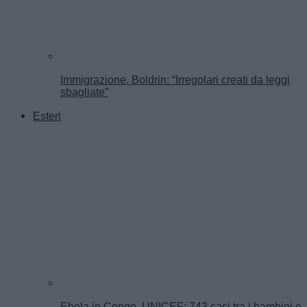
Immigrazione, Boldrin: “Irregolari creati da leggi
sbagliate”
Esteri
Ebola in Congo, UNICEF: 743 casi tra i bambini e