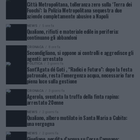
Città Metropolitana, tolleranza zero sulla ‘Terra dei
Fuochi’: la Polizia Metropolitana sequestra due
aziende completamente abusive a Napoli
NEWS
5 ore fa
Qualiano, rifiuti e materiale edile in periferia:
continuano gli abbandoni
CRONACA
8 ore fa
Secondigliano, si oppone ai controlli e aggredisce gli
agenti: arrestato
POLITICA
3 giorni fa
Sant’Agata dé Goti , “Radici e Futuro”: dopo la festa
patronale, resta l’emergenza acqua, necessario fare
piena luce sulla gestione
CRONACA
3 giorni fa
Agerola, sventata la truffa della finta rapina:
arrestato 20enne
NEWS
2 giorni fa
Qualiano, albero mutilato in Santa Maria a Cubito:
una vergogna
NEWS
2 giorni fa
Giugliano, perdita d’acqua su Corso Campano: