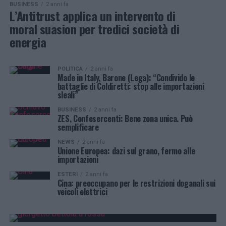
BUSINESS
2 anni fa
L’Antitrust applica un intervento di
moral suasion per tredici società di
energia
POLITICA
2 anni fa
Made in Italy, Barone (Lega): “Condivido le
battaglie di Coldiretti: stop alle importazioni
sleali”
BUSINESS
2 anni fa
ZES, Confesercenti: Bene zona unica. Può
semplificare
NEWS
2 anni fa
Unione Europea: dazi sul grano, fermo alle
importazioni
ESTERI
2 anni fa
Cina: preoccupano per le restrizioni doganali sui
veicoli elettrici