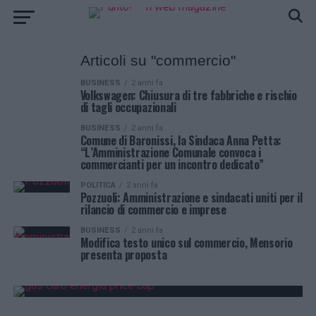
Articoli su "commercio"
BUSINESS
2 anni fa
Volkswagen: Chiusura di tre fabbriche e rischio
di tagli occupazionali
BUSINESS
2 anni fa
Comune di Baronissi, la Sindaca Anna Petta:
“L’Amministrazione Comunale convoca i
commercianti per un incontro dedicato”
POLITICA
2 anni fa
Pozzuoli: Amministrazione e sindacati uniti per il
rilancio di commercio e imprese
BUSINESS
2 anni fa
Modifica testo unico sul commercio, Mensorio
presenta proposta