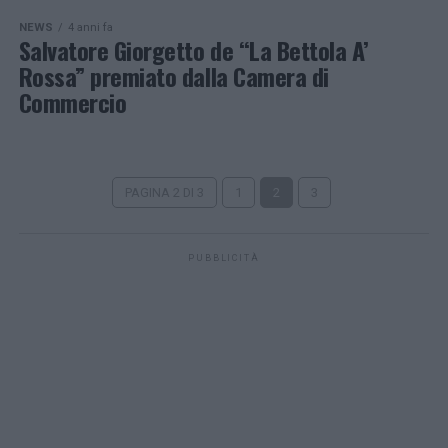
NEWS
4 anni fa
Salvatore Giorgetto de “La Bettola A’
Rossa” premiato dalla Camera di
Commercio
PAGINA 2 DI 3
1
2
3
PUBBLICITÀ