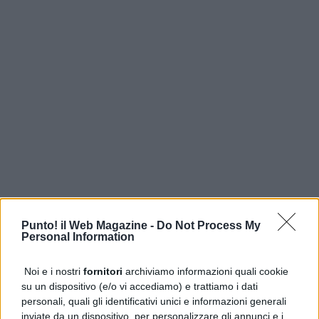
ULTIME DALLA PRIMA
Punto! il Web Magazine -
Do Not Process My
Personal Information
Gaza, UNICEF: 300 bambini uccisi in 300 giorni di cessate il
fuoco
Noi e i nostri
fornitori
archiviamo informazioni quali cookie
su un dispositivo (e/o vi accediamo) e trattiamo i dati
Addio a Francesco Guccini, il poeta della musica italiana si
personali, quali gli identificativi unici e informazioni generali
è spento
inviate da un dispositivo, per personalizzare gli annunci e i