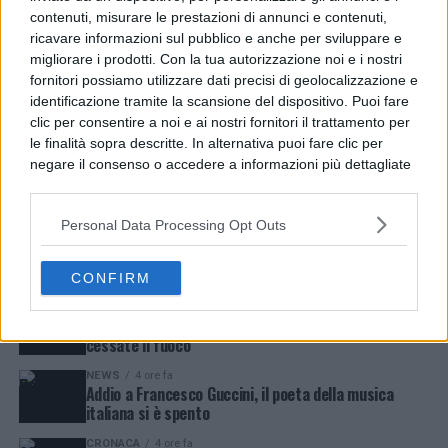
contenuti, misurare le prestazioni di annunci e contenuti,
Città Metropolitana, tolleranza zero sulla ‘Terra dei
ricavare informazioni sul pubblico e anche per sviluppare e
Fuochi’: la Polizia Metropolitana sequestra due aziende
migliorare i prodotti. Con la tua autorizzazione noi e i nostri
completamente abusive a Napoli
fornitori possiamo utilizzare dati precisi di geolocalizzazione e
identificazione tramite la scansione del dispositivo. Puoi fare
Qualiano, rifiuti e materiale edile in periferia: continuano
clic per consentire a noi e ai nostri fornitori il trattamento per
gli abbandoni
le finalità sopra descritte. In alternativa puoi fare clic per
negare il consenso o accedere a informazioni più dettagliate
e modificare le tue preferenze prima di acconsentire.
Secondigliano, si oppone ai controlli e aggredisce gli
Si rende noto che alcuni trattamenti dei dati personali
agenti: arrestato
Personal Data Processing Opt Outs
possono non richiedere il tuo consenso, ma hai il diritto di
opporti a tale trattamento. Le tue preferenze si
applicheranno solo a questo sito web. Puoi modificare le tue
LATEST
TRENDING
VIDEOS
CONFIRM
preferenze in qualsiasi momento ritornando su questo sito o
ESTERI
4 ore fa
consultando la nostra
informativa sulla riservatezza
.
Gaza, UNICEF: 300 bambini uccisi in 300 giorni di
cessate il fuoco
NEWS
4 ore fa
Addio a Francesco Guccini, il poeta della musica
italiana si è spento
CRONACA
4 ore fa