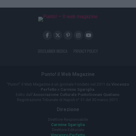
DISCLAIMER MEDICA
PRIVACY POLICY
Punto! il Web Magazine
"Punto!" il Web Magazine è un giornale Fondato nel 2011 da
Vincenzo
Perfetto
e
Carmine Sgariglia
.
Edito dall'
Associazione Culturale PuntoGiovani Qualiano
.
Registrazione Tribunale di Napoli n° 31 del 30 marzo 2011.
Direzione
Direttore Responsabile
Carmine Sgariglia
Direttore Editoriale
Vincenzo Perfetto