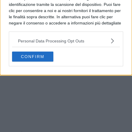
identificazione tramite la scansione del dispositivo. Puoi fare
clic per consentire a noi e ai nostri fornitori il trattamento per
le finalità sopra descritte. In alternativa puoi fare clic per
negare il consenso o accedere a informazioni più dettagliate
e modificare le tue preferenze prima di acconsentire.
Si rende noto che alcuni trattamenti dei dati personali
Personal Data Processing Opt Outs
possono non richiedere il tuo consenso, ma hai il diritto di
opporti a tale trattamento. Le tue preferenze si
Benevento, allerta meteo fino alle 21: l’avviso del
applicheranno solo a questo sito web. Puoi modificare le tue
Comune
CONFIRM
preferenze in qualsiasi momento ritornando su questo sito o
consultando la nostra
informativa sulla riservatezza
.