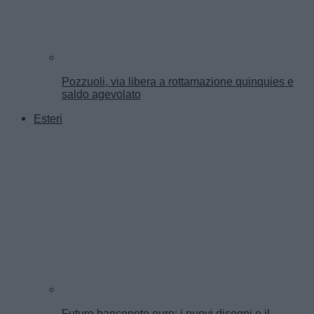
Pozzuoli, via libera a rottamazione quinquies e
saldo agevolato
Esteri
Future banconote euro: i nuovi disegni e il