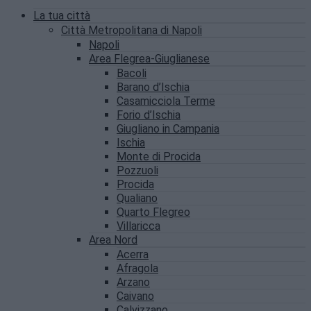
La tua città
Città Metropolitana di Napoli
Napoli
Area Flegrea-Giuglianese
Bacoli
Barano d’Ischia
Casamicciola Terme
Forio d’Ischia
Giugliano in Campania
Ischia
Monte di Procida
Pozzuoli
Procida
Qualiano
Quarto Flegreo
Villaricca
Area Nord
Acerra
Afragola
Arzano
Caivano
Calvizzano