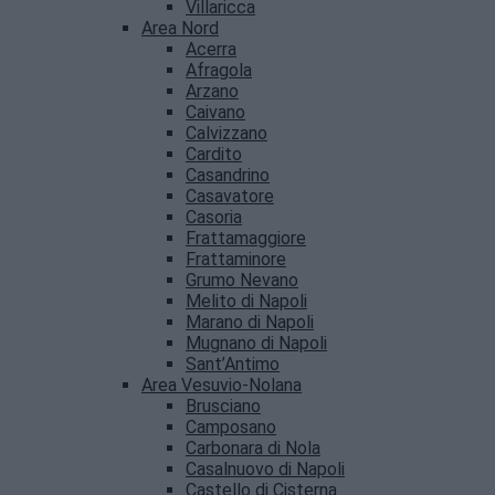
Villaricca
Area Nord
Acerra
Afragola
Arzano
Caivano
Calvizzano
Cardito
Casandrino
Casavatore
Casoria
Frattamaggiore
Frattaminore
Grumo Nevano
Melito di Napoli
Marano di Napoli
Mugnano di Napoli
Sant’Antimo
Area Vesuvio-Nolana
Brusciano
Camposano
Carbonara di Nola
Casalnuovo di Napoli
Castello di Cisterna