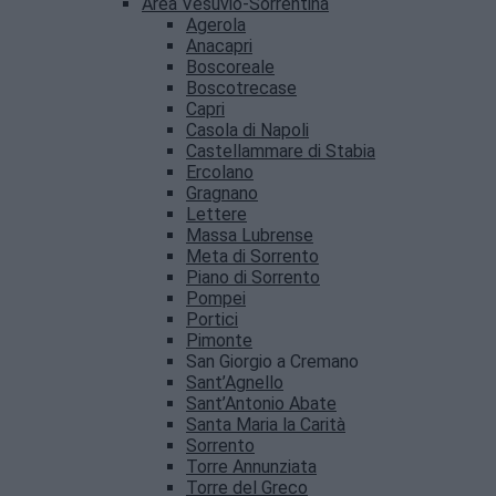
Area Vesuvio-Sorrentina
Agerola
Anacapri
Boscoreale
Boscotrecase
Capri
Casola di Napoli
Castellammare di Stabia
Ercolano
Gragnano
Lettere
Massa Lubrense
Meta di Sorrento
Piano di Sorrento
Pompei
Portici
Pimonte
San Giorgio a Cremano
Sant’Agnello
Sant’Antonio Abate
Santa Maria la Carità
Sorrento
Torre Annunziata
Torre del Greco