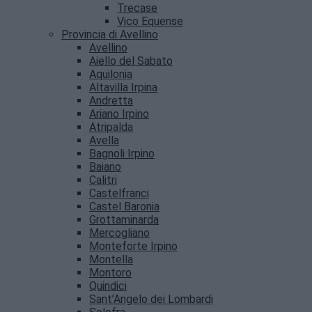
Trecase
Vico Equense
Provincia di Avellino
Avellino
Aiello del Sabato
Aquilonia
Altavilla Irpina
Andretta
Ariano Irpino
Atripalda
Avella
Bagnoli Irpino
Baiano
Calitri
Castelfranci
Castel Baronia
Grottaminarda
Mercogliano
Monteforte Irpino
Montella
Montoro
Quindici
Sant’Angelo dei Lombardi