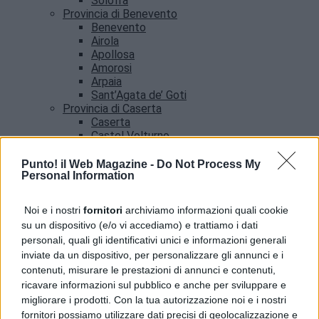
Solofra
Provincia di Benevento
Benevento
Airola
Apollosa
Amorosi
Arpaia
Sant’Agata de’ Goti
Provincia di Caserta
Caserta
Castel Volturno
Santa Maria Capua vetere
Provincia di Salerno
Punto! il Web Magazine -
Do Not Process My
Personal Information
Salerno
Agropoli
Amalfi
Noi e i nostri
fornitori
archiviamo informazioni quali cookie
Angri
su un dispositivo (e/o vi accediamo) e trattiamo i dati
Castellabate
personali, quali gli identificativi unici e informazioni generali
News
inviate da un dispositivo, per personalizzare gli annunci e i
contenuti, misurare le prestazioni di annunci e contenuti,
ricavare informazioni sul pubblico e anche per sviluppare e
migliorare i prodotti. Con la tua autorizzazione noi e i nostri
fornitori possiamo utilizzare dati precisi di geolocalizzazione e