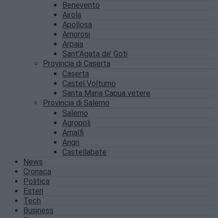
Benevento
Airola
Apollosa
Amorosi
Arpaia
Sant’Agata de’ Goti
Provincia di Caserta
Caserta
Castel Volturno
Santa Maria Capua vetere
Provincia di Salerno
Salerno
Agropoli
Amalfi
Angri
Castellabate
News
Cronaca
Politica
Esteri
Tech
Business