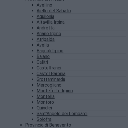
Avellino
Aiello del Sabato
Aquilonia
Altavilla Irpina
Andretta
Ariano Irpino
Atripalda
Avella
Bagnoli Irpino
Baiano
Calitri
Castelfranci
Castel Baronia
Grottaminarda
Mercogliano
Monteforte Irpino
Montella
Montoro
Quindici
Sant’Angelo dei Lombardi
Solofra
Provincia di Benevento