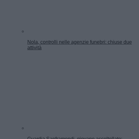
Nola, controlli nelle agenzie funebri: chiuse due
attività
Guardia Sanframondi, giovane accoltellato: