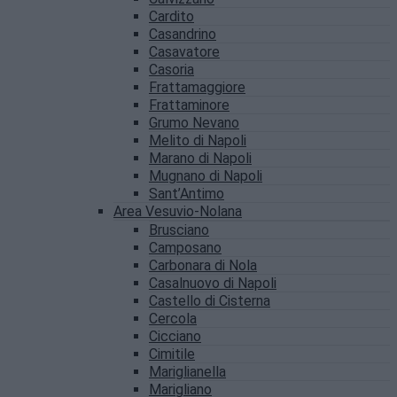
Cardito
Casandrino
Casavatore
Casoria
Frattamaggiore
Frattaminore
Grumo Nevano
Melito di Napoli
Marano di Napoli
Mugnano di Napoli
Sant’Antimo
Area Vesuvio-Nolana
Brusciano
Camposano
Carbonara di Nola
Casalnuovo di Napoli
Castello di Cisterna
Cercola
Cicciano
Cimitile
Mariglianella
Marigliano