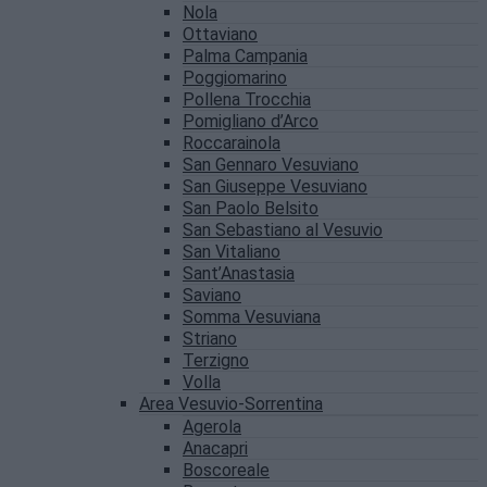
Nola
Ottaviano
Palma Campania
Poggiomarino
Pollena Trocchia
Pomigliano d’Arco
Roccarainola
San Gennaro Vesuviano
San Giuseppe Vesuviano
San Paolo Belsito
San Sebastiano al Vesuvio
San Vitaliano
Sant’Anastasia
Saviano
Somma Vesuviana
Striano
Terzigno
Volla
Area Vesuvio-Sorrentina
Agerola
Anacapri
Boscoreale