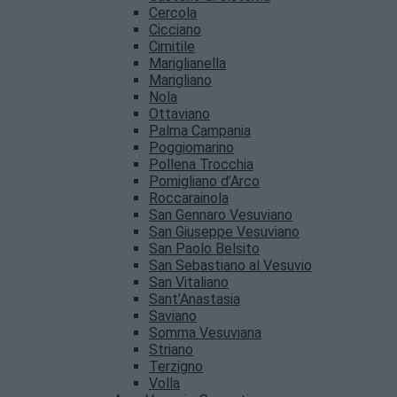
Cercola
Cicciano
Cimitile
Mariglianella
Marigliano
Nola
Ottaviano
Palma Campania
Poggiomarino
Pollena Trocchia
Pomigliano d’Arco
Roccarainola
San Gennaro Vesuviano
San Giuseppe Vesuviano
San Paolo Belsito
San Sebastiano al Vesuvio
San Vitaliano
Sant’Anastasia
Saviano
Somma Vesuviana
Striano
Terzigno
Volla