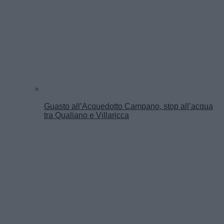
Guasto all’Acquedotto Campano, stop all’acqua
tra Qualiano e Villaricca