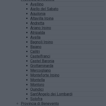
Avellino
Aiello del Sabato
Aquilonia
Altavilla Irpina
Andretta
Ariano Irpino
Atripalda
Avella
Bagnoli Irpino
Baiano
Calitri
Castelfranci
Castel Baronia
Grottaminarda
Mercogliano
Monteforte Irpino
Montella
Montoro
Quindici
Sant’Angelo dei Lombardi
Solofra
Provincia di Benevento