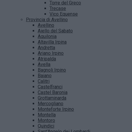
Torre del Greco
Trecase
Vico Equense
Provincia di Avellino
Avellino
Aiello del Sabato
Aquilonia
Altavilla Irpina
Andretta
Ariano Irpino
Atripalda
Avella
Bagnoli Irpino
Baiano
Calitri
Castelfranci
Castel Baronia
Grottaminarda
Mercogliano
Monteforte Irpino
Montella
Montoro
Quindici
Sant’Angelo dei Lombardi