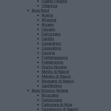
Quarto Flegreo
Villaricca
Area Nord
Acerra
Afragola
Arzano
Caivano
Calvizzano
Cardito
Casandrino
Casavatore
Casoria
Frattamaggiore
Frattaminore
Grumo Nevano
Melito di Napoli
Marano di Napoli
Mugnano di Napoli
Sant’Antimo
Area Vesuvio-Nolana
Brusciano
Camposano
Carbonara di Nola
Casalnuovo di Napoli