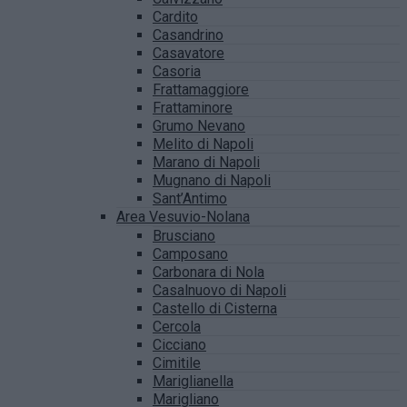
Cardito
Casandrino
Casavatore
Casoria
Frattamaggiore
Frattaminore
Grumo Nevano
Melito di Napoli
Marano di Napoli
Mugnano di Napoli
Sant’Antimo
Area Vesuvio-Nolana
Brusciano
Camposano
Carbonara di Nola
Casalnuovo di Napoli
Castello di Cisterna
Cercola
Cicciano
Cimitile
Mariglianella
Marigliano