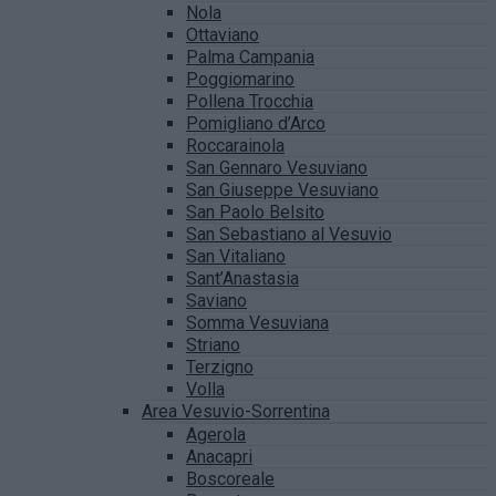
Nola
Ottaviano
Palma Campania
Poggiomarino
Pollena Trocchia
Pomigliano d’Arco
Roccarainola
San Gennaro Vesuviano
San Giuseppe Vesuviano
San Paolo Belsito
San Sebastiano al Vesuvio
San Vitaliano
Sant’Anastasia
Saviano
Somma Vesuviana
Striano
Terzigno
Volla
Area Vesuvio-Sorrentina
Agerola
Anacapri
Boscoreale