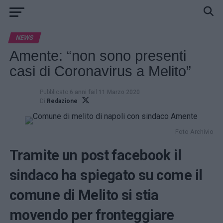
NEWS
Amente: “non sono presenti
casi di Coronavirus a Melito”
Pubblicato
6 anni fa
il
11 Marzo 2020
Di
Redazione
Foto Archivio
Tramite un post facebook il
sindaco ha spiegato su come il
comune di Melito si stia
movendo per fronteggiare