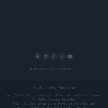
DISCLAIMER MEDICA
PRIVACY POLICY
Punto! il Web Magazine
"Punto!" il Web Magazine è un giornale Fondato nel 2011 da
Vincenzo
Perfetto
e
Carmine Sgariglia
.
Edito dall'
Associazione Culturale PuntoGiovani Qualiano
.
Registrazione Tribunale di Napoli n° 31 del 30 marzo 2011.