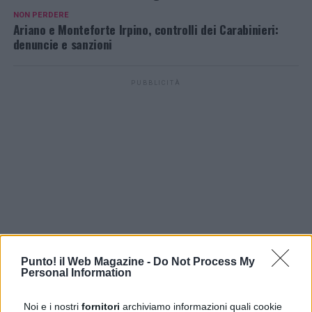
NON PERDERE
Ariano e Monteforte Irpino, controlli dei Carabinieri:
denuncie e sanzioni
PUBBLICITÀ
Punto! il Web Magazine -
Do Not Process My
Personal Information
Noi e i nostri
fornitori
archiviamo informazioni quali cookie