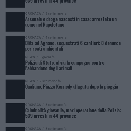
539 arresti in 44 province
CRONACA
3 settimane fa
Arsenale e droga nascosti in casa: arrestato un
uomo nel Napoletano
CRONACA
4 settimane fa
Blitz ad Agnano, sequestrati 6 cantieri: 8 denunce
per reati ambientali
NEWS
6 giorni fa
Polizia di Stato, al via la campagna contro
l’abbandono degli animali
NEWS
2 settimane fa
Qualiano, Piazza Kennedy allagata dopo la pioggia
CRONACA
3 settimane fa
Criminalità giovanile, maxi operazione della Polizia:
539 arresti in 44 province
CRONACA
3 settimane fa