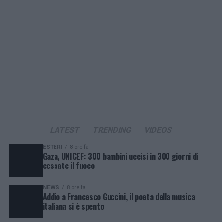
LATEST
TRENDING
VIDEOS
ESTERI
8 ore fa
Gaza, UNICEF: 300 bambini uccisi in 300 giorni di
cessate il fuoco
NEWS
8 ore fa
Addio a Francesco Guccini, il poeta della musica
italiana si è spento