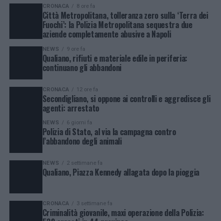
CRONACA
8 ore fa
Città Metropolitana, tolleranza zero sulla ‘Terra dei
Fuochi’: la Polizia Metropolitana sequestra due
aziende completamente abusive a Napoli
NEWS
9 ore fa
Qualiano, rifiuti e materiale edile in periferia:
continuano gli abbandoni
CRONACA
12 ore fa
Secondigliano, si oppone ai controlli e aggredisce gli
agenti: arrestato
NEWS
6 giorni fa
Polizia di Stato, al via la campagna contro
l’abbandono degli animali
NEWS
2 settimane fa
Qualiano, Piazza Kennedy allagata dopo la pioggia
CRONACA
3 settimane fa
Criminalità giovanile, maxi operazione della Polizia: