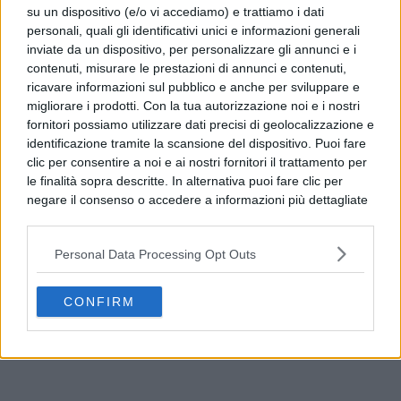
su un dispositivo (e/o vi accediamo) e trattiamo i dati
personali, quali gli identificativi unici e informazioni generali
inviate da un dispositivo, per personalizzare gli annunci e i
contenuti, misurare le prestazioni di annunci e contenuti,
ricavare informazioni sul pubblico e anche per sviluppare e
migliorare i prodotti. Con la tua autorizzazione noi e i nostri
fornitori possiamo utilizzare dati precisi di geolocalizzazione e
identificazione tramite la scansione del dispositivo. Puoi fare
CLICCA PER COMMETARE
clic per consentire a noi e ai nostri fornitori il trattamento per
le finalità sopra descritte. In alternativa puoi fare clic per
negare il consenso o accedere a informazioni più dettagliate
PUBBLICITÀ
e modificare le tue preferenze prima di acconsentire.
Si rende noto che alcuni trattamenti dei dati personali
Personal Data Processing Opt Outs
possono non richiedere il tuo consenso, ma hai il diritto di
opporti a tale trattamento. Le tue preferenze si
applicheranno solo a questo sito web. Puoi modificare le tue
CONFIRM
preferenze in qualsiasi momento ritornando su questo sito o
consultando la nostra
informativa sulla riservatezza
.