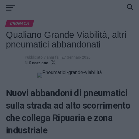
CRONACA
Qualiano Grande Viabilità, altri
pneumatici abbandonati
Pubblicato
7 anni fa
il
27 Gennaio 2020
Di
Redazione
Nuovi abbandoni di pneumatici
sulla strada ad alto scorrimento
che collega Ripuaria e zona
industriale