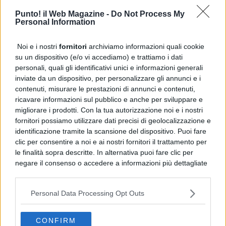
Punto! il Web Magazine -
Do Not Process My
Personal Information
Noi e i nostri
fornitori
archiviamo informazioni quali cookie
su un dispositivo (e/o vi accediamo) e trattiamo i dati
personali, quali gli identificativi unici e informazioni generali
inviate da un dispositivo, per personalizzare gli annunci e i
contenuti, misurare le prestazioni di annunci e contenuti,
ricavare informazioni sul pubblico e anche per sviluppare e
migliorare i prodotti. Con la tua autorizzazione noi e i nostri
fornitori possiamo utilizzare dati precisi di geolocalizzazione e
identificazione tramite la scansione del dispositivo. Puoi fare
clic per consentire a noi e ai nostri fornitori il trattamento per
le finalità sopra descritte. In alternativa puoi fare clic per
negare il consenso o accedere a informazioni più dettagliate
e modificare le tue preferenze prima di acconsentire.
Si rende noto che alcuni trattamenti dei dati personali
Personal Data Processing Opt Outs
possono non richiedere il tuo consenso, ma hai il diritto di
opporti a tale trattamento. Le tue preferenze si
applicheranno solo a questo sito web. Puoi modificare le tue
CONFIRM