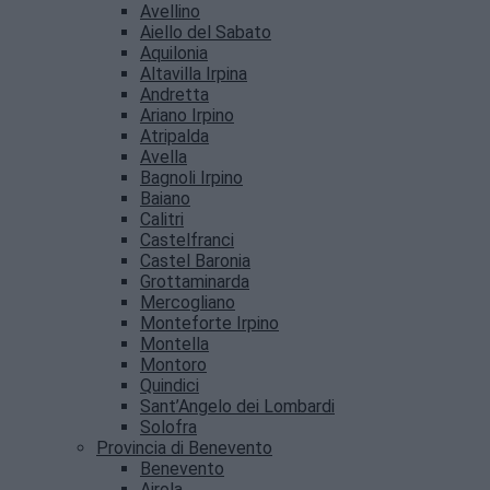
Avellino
Aiello del Sabato
Aquilonia
Altavilla Irpina
Andretta
Ariano Irpino
Atripalda
Avella
Bagnoli Irpino
Baiano
Calitri
Castelfranci
Castel Baronia
Grottaminarda
Mercogliano
Monteforte Irpino
Montella
Montoro
Quindici
Sant’Angelo dei Lombardi
Solofra
Provincia di Benevento
Benevento
Airola