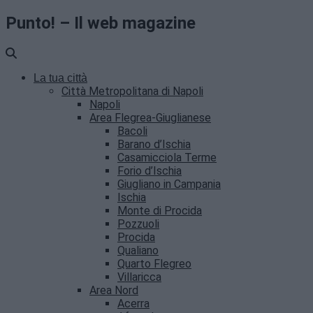
Punto! – Il web magazine
La tua città
Città Metropolitana di Napoli
Napoli
Area Flegrea-Giuglianese
Bacoli
Barano d’Ischia
Casamicciola Terme
Forio d’Ischia
Giugliano in Campania
Ischia
Monte di Procida
Pozzuoli
Procida
Qualiano
Quarto Flegreo
Villaricca
Area Nord
Acerra