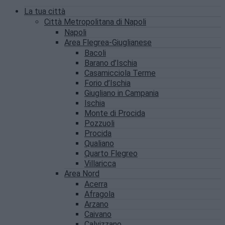
La tua città
Città Metropolitana di Napoli
Napoli
Area Flegrea-Giuglianese
Bacoli
Barano d’Ischia
Casamicciola Terme
Forio d’Ischia
Giugliano in Campania
Ischia
Monte di Procida
Pozzuoli
Procida
Qualiano
Quarto Flegreo
Villaricca
Area Nord
Acerra
Afragola
Arzano
Caivano
Calvizzano