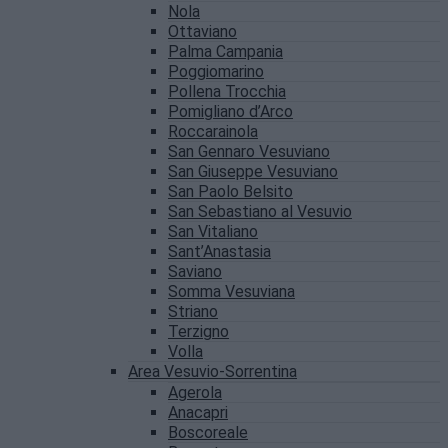
Nola
Ottaviano
Palma Campania
Poggiomarino
Pollena Trocchia
Pomigliano d’Arco
Roccarainola
San Gennaro Vesuviano
San Giuseppe Vesuviano
San Paolo Belsito
San Sebastiano al Vesuvio
San Vitaliano
Sant’Anastasia
Saviano
Somma Vesuviana
Striano
Terzigno
Volla
Area Vesuvio-Sorrentina
Agerola
Anacapri
Boscoreale