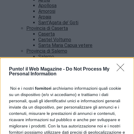
Apollosa
Amorosi
Arpaia
Sant’Agata de’ Goti
Provincia di Caserta
Caserta
Castel Volturno
Santa Maria Capua vetere
Provincia di Salerno
Salerno
Agropoli
Amalfi
Punto! il Web Magazine -
Do Not Process My
Angri
Personal Information
Castellabate
News
Noi e i nostri
fornitori
archiviamo informazioni quali cookie
su un dispositivo (e/o vi accediamo) e trattiamo i dati
Cinghiali in Cilento , i Circoli dell’Ambiente:
personali, quali gli identificativi unici e informazioni generali
“Necessario un intervento per tutelare cittadini e
inviate da un dispositivo, per personalizzare gli annunci e i
fauna selvatica”
contenuti, misurare le prestazioni di annunci e contenuti,
ricavare informazioni sul pubblico e anche per sviluppare e
migliorare i prodotti. Con la tua autorizzazione noi e i nostri
fornitori possiamo utilizzare dati precisi di geolocalizzazione e