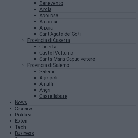
Benevento
Airola
Apollosa
Amorosi
Arpaia
Sant’Agata de’ Goti
Provincia di Caserta
Caserta
Castel Volturno
Santa Maria Capua vetere
Provincia di Salerno
Salerno
Agropoli
Amalfi
Angri
Castellabate
News
Cronaca
Politica
Esteri
Tech
Business