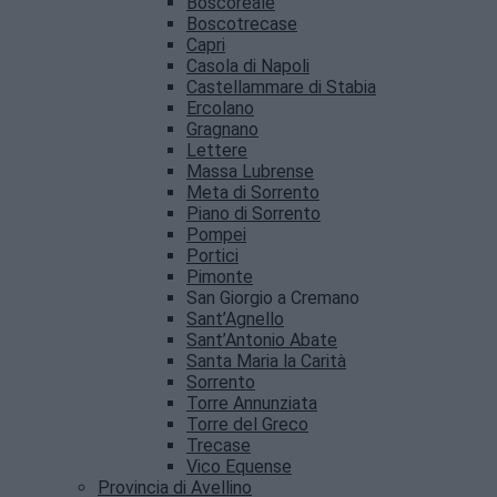
Boscoreale
Boscotrecase
Capri
Casola di Napoli
Castellammare di Stabia
Ercolano
Gragnano
Lettere
Massa Lubrense
Meta di Sorrento
Piano di Sorrento
Pompei
Portici
Pimonte
San Giorgio a Cremano
Sant’Agnello
Sant’Antonio Abate
Santa Maria la Carità
Sorrento
Torre Annunziata
Torre del Greco
Trecase
Vico Equense
Provincia di Avellino