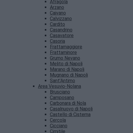
Afragola
Arzano
Caivano
Calvizzano
Cardito
Casandrino
Casavatore
Casoria
Frattamaggiore
Frattaminore
Grumo Nevano
Melito di Napoli
Marano di Napoli
Mugnano di Napoli
Sant’Antimo
Area Vesuvio-Nolana
Brusciano
Camposano
Carbonara di Nola
Casalnuovo di Napoli
Castello di Cisterna
Cercola
Cicciano
Cimitile