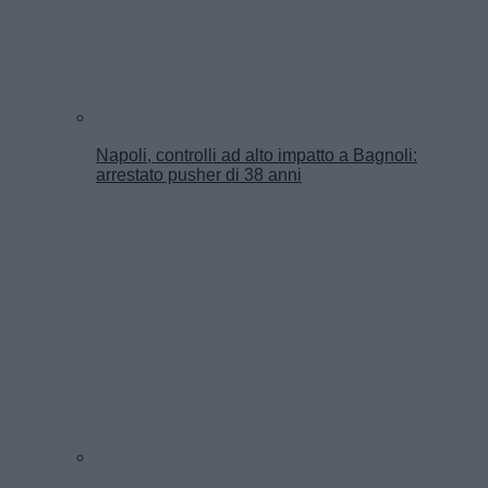
Napoli, controlli ad alto impatto a Bagnoli:
arrestato pusher di 38 anni