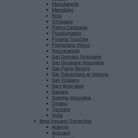
Mariglianella
Marigliano
Nola
Ottaviano
Palma Campania
Poggiomarino
Pollena Trocchia
Pomigliano d’Arco
Roccarainola
San Gennaro Vesuviano
San Giuseppe Vesuviano
San Paolo Belsito
San Sebastiano al Vesuvio
San Vitaliano
Sant’Anastasia
Saviano
Somma Vesuviana
Striano
Terzigno
Volla
Area Vesuvio-Sorrentina
Agerola
Anacapri