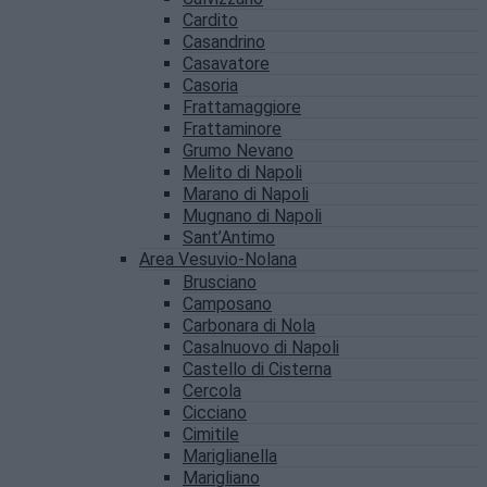
Cardito
Casandrino
Casavatore
Casoria
Frattamaggiore
Frattaminore
Grumo Nevano
Melito di Napoli
Marano di Napoli
Mugnano di Napoli
Sant’Antimo
Area Vesuvio-Nolana
Brusciano
Camposano
Carbonara di Nola
Casalnuovo di Napoli
Castello di Cisterna
Cercola
Cicciano
Cimitile
Mariglianella
Marigliano