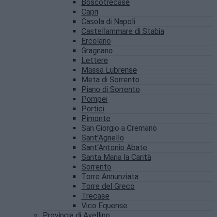
Boscotrecase
Capri
Casola di Napoli
Castellammare di Stabia
Ercolano
Gragnano
Lettere
Massa Lubrense
Meta di Sorrento
Piano di Sorrento
Pompei
Portici
Pimonte
San Giorgio a Cremano
Sant’Agnello
Sant’Antonio Abate
Santa Maria la Carità
Sorrento
Torre Annunziata
Torre del Greco
Trecase
Vico Equense
Provincia di Avellino