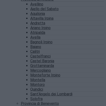
Avellino
Aiello del Sabato
Aquilonia
Altavilla Irpina
Andretta
Ariano Irpino
Atripalda
Avella
Bagnoli Irpino
Baiano
Calitri
Castelfranci
Castel Baronia
Grottaminarda
Mercogliano
Monteforte Irpino
Montella
Montoro
Quindici
Sant’Angelo dei Lombardi
Solofra
Provincia di Benevento