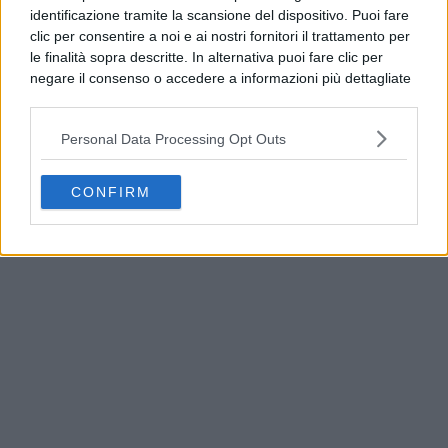
identificazione tramite la scansione del dispositivo. Puoi fare
clic per consentire a noi e ai nostri fornitori il trattamento per
le finalità sopra descritte. In alternativa puoi fare clic per
negare il consenso o accedere a informazioni più dettagliate
e modificare le tue preferenze prima di acconsentire.
Si rende noto che alcuni trattamenti dei dati personali
Personal Data Processing Opt Outs
possono non richiedere il tuo consenso, ma hai il diritto di
opporti a tale trattamento. Le tue preferenze si
applicheranno solo a questo sito web. Puoi modificare le tue
CONFIRM
preferenze in qualsiasi momento ritornando su questo sito o
Sessa Aurunca, scoperta una mini discarica: la
consultando la nostra
informativa sulla riservatezza
.
denuncia del WWF