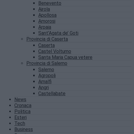
Benevento
Airola
Apollosa
Amorosi
Arpaia
Sant’Agata de’ Goti
Provincia di Caserta
Caserta
Castel Volturno
Santa Maria Capua vetere
Provincia di Salerno
Salerno
Agropoli
Amalfi
Angri
Castellabate
News
Cronaca
Politica
Esteri
Tech
Business