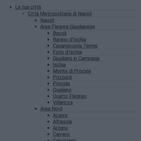
La tua città
Città Metropolitana di Napoli
Napoli
Area Flegrea-Giuglianese
Bacoli
Barano d’Ischia
Casamicciola Terme
Forio d’Ischia
Giugliano in Campania
Ischia
Monte di Procida
Pozzuoli
Procida
Qualiano
Quarto Flegreo
Villaricca
Area Nord
Acerra
Afragola
Arzano
Caivano
Calvizzano