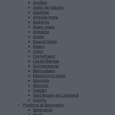
Avellino
Aiello del Sabato
Aquilonia
Altavilla Irpina
Andretta
Ariano Irpino
Atripalda
Avella
Bagnoli Irpino
Baiano
Calitri
Castelfranci
Castel Baronia
Grottaminarda
Mercogliano
Monteforte Irpino
Montella
Montoro
Quindici
Sant’Angelo dei Lombardi
Solofra
Provincia di Benevento
Benevento
Airola