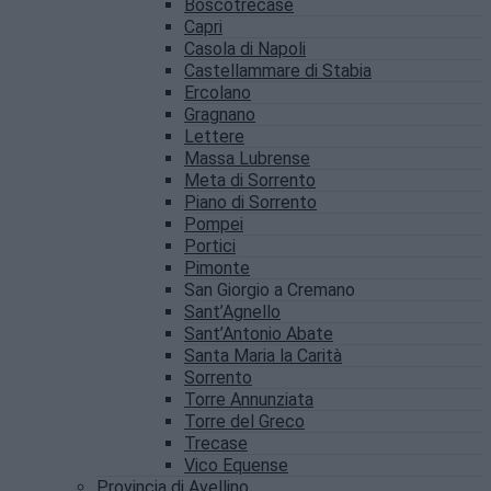
Boscotrecase
Capri
Casola di Napoli
Castellammare di Stabia
Ercolano
Gragnano
Lettere
Massa Lubrense
Meta di Sorrento
Piano di Sorrento
Pompei
Portici
Pimonte
San Giorgio a Cremano
Sant’Agnello
Sant’Antonio Abate
Santa Maria la Carità
Sorrento
Torre Annunziata
Torre del Greco
Trecase
Vico Equense
Provincia di Avellino