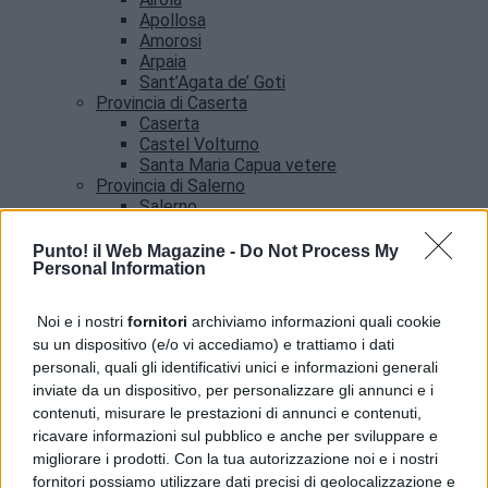
Apollosa
Amorosi
Arpaia
Sant’Agata de’ Goti
Provincia di Caserta
Caserta
Castel Volturno
Santa Maria Capua vetere
Provincia di Salerno
Salerno
Agropoli
Amalfi
Punto! il Web Magazine -
Do Not Process My
Angri
Personal Information
Castellabate
News
Noi e i nostri
fornitori
archiviamo informazioni quali cookie
su un dispositivo (e/o vi accediamo) e trattiamo i dati
Cinghiali in Cilento , i Circoli dell’Ambiente:
personali, quali gli identificativi unici e informazioni generali
“Necessario un intervento per tutelare cittadini e
inviate da un dispositivo, per personalizzare gli annunci e i
fauna selvatica”
contenuti, misurare le prestazioni di annunci e contenuti,
ricavare informazioni sul pubblico e anche per sviluppare e
migliorare i prodotti. Con la tua autorizzazione noi e i nostri
fornitori possiamo utilizzare dati precisi di geolocalizzazione e