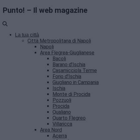
Punto! – Il web magazine
La tua città
Città Metropolitana di Napoli
Napoli
Area Flegrea-Giuglianese
Bacoli
Barano d’Ischia
Casamicciola Terme
Forio d’Ischia
Giugliano in Campania
Ischia
Monte di Procida
Pozzuoli
Procida
Qualiano
Quarto Flegreo
Villaricca
Area Nord
Acerra