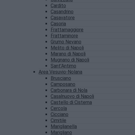
Cardito
Casandrino
Casavatore
Casoria
Frattamaggiore
Frattaminore
Grumo Nevano
Melito di Napoli
Marano di Napoli
Mugnano di Napoli
Sant’Antimo
Area Vesuvio-Nolana
Brusciano
Camposano
Carbonara di Nola
Casalnuovo di Napoli
Castello di Cisterna
Cercola
Cicciano
Cimitile
Mariglianella
Marigliano