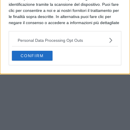
identificazione tramite la scansione del dispositivo. Puoi fare
clic per consentire a noi e ai nostri fornitori il trattamento per
le finalità sopra descritte. In alternativa puoi fare clic per
negare il consenso o accedere a informazioni più dettagliate
e modificare le tue preferenze prima di acconsentire.
Si rende noto che alcuni trattamenti dei dati personali
Personal Data Processing Opt Outs
possono non richiedere il tuo consenso, ma hai il diritto di
opporti a tale trattamento. Le tue preferenze si
applicheranno solo a questo sito web. Puoi modificare le tue
CONFIRM
preferenze in qualsiasi momento ritornando su questo sito o
Sessa Aurunca, scoperta una mini discarica: la
consultando la nostra
informativa sulla riservatezza
.
denuncia del WWF