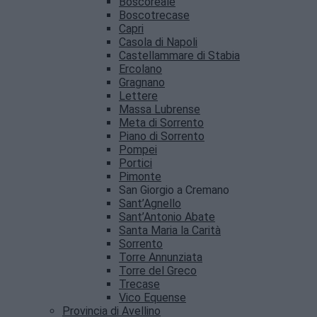
Boscoreale
Boscotrecase
Capri
Casola di Napoli
Castellammare di Stabia
Ercolano
Gragnano
Lettere
Massa Lubrense
Meta di Sorrento
Piano di Sorrento
Pompei
Portici
Pimonte
San Giorgio a Cremano
Sant’Agnello
Sant’Antonio Abate
Santa Maria la Carità
Sorrento
Torre Annunziata
Torre del Greco
Trecase
Vico Equense
Provincia di Avellino