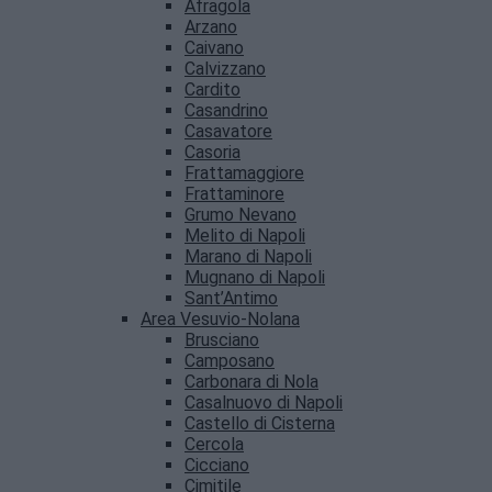
Afragola
Arzano
Caivano
Calvizzano
Cardito
Casandrino
Casavatore
Casoria
Frattamaggiore
Frattaminore
Grumo Nevano
Melito di Napoli
Marano di Napoli
Mugnano di Napoli
Sant’Antimo
Area Vesuvio-Nolana
Brusciano
Camposano
Carbonara di Nola
Casalnuovo di Napoli
Castello di Cisterna
Cercola
Cicciano
Cimitile