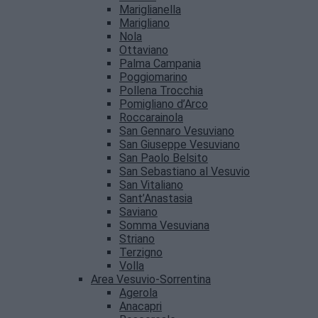
Mariglianella
Marigliano
Nola
Ottaviano
Palma Campania
Poggiomarino
Pollena Trocchia
Pomigliano d’Arco
Roccarainola
San Gennaro Vesuviano
San Giuseppe Vesuviano
San Paolo Belsito
San Sebastiano al Vesuvio
San Vitaliano
Sant’Anastasia
Saviano
Somma Vesuviana
Striano
Terzigno
Volla
Area Vesuvio-Sorrentina
Agerola
Anacapri