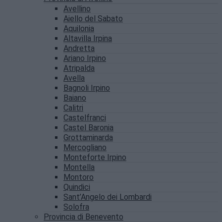
Avellino
Aiello del Sabato
Aquilonia
Altavilla Irpina
Andretta
Ariano Irpino
Atripalda
Avella
Bagnoli Irpino
Baiano
Calitri
Castelfranci
Castel Baronia
Grottaminarda
Mercogliano
Monteforte Irpino
Montella
Montoro
Quindici
Sant’Angelo dei Lombardi
Solofra
Provincia di Benevento