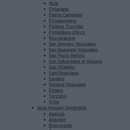
Nola
Ottaviano
Palma Campania
Poggiomarino
Pollena Trocchia
Pomigliano d’Arco
Roccarainola
San Gennaro Vesuviano
San Giuseppe Vesuviano
San Paolo Belsito
San Sebastiano al Vesuvio
San Vitaliano
Sant’Anastasia
Saviano
Somma Vesuviana
Striano
Terzigno
Volla
Area Vesuvio-Sorrentina
Agerola
Anacapri
Boscoreale