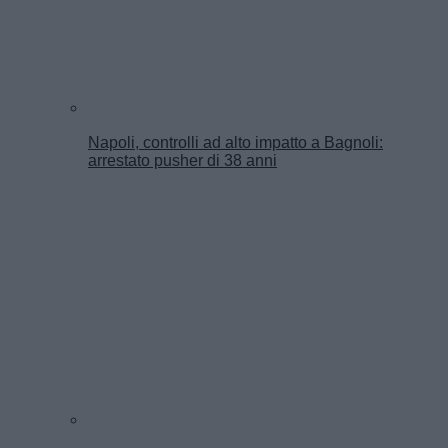
Napoli, controlli ad alto impatto a Bagnoli:
arrestato pusher di 38 anni