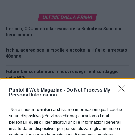
ULTIME DALLA PRIMA
Cercola, CDU contro la revoca della Biblioteca Siani dai
beni comuni
Ischia, aggredisce la moglie e accoltella il figlio: arrestato
48enne
Future banconote euro: i nuovi disegni e il sondaggio
della BCE
Punto! il Web Magazine -
Do Not Process My
Paduli, intervento su Via Ignazia dopo i solleciti di SiAmo
Personal Information
Paduli
Noi e i nostri
fornitori
archiviamo informazioni quali cookie
Benevento, allerta meteo fino alle 21: l’avviso del Comune
su un dispositivo (e/o vi accediamo) e trattiamo i dati
personali, quali gli identificativi unici e informazioni generali
inviate da un dispositivo, per personalizzare gli annunci e i
LATEST
TRENDING
VIDEOS
contenuti, misurare le prestazioni di annunci e contenuti,