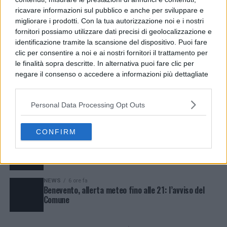
ricavare informazioni sul pubblico e anche per sviluppare e
POLITICA
3 ore fa
migliorare i prodotti. Con la tua autorizzazione noi e i nostri
Cercola, CDU contro la revoca della Biblioteca Siani
fornitori possiamo utilizzare dati precisi di geolocalizzazione e
dai beni comuni
identificazione tramite la scansione del dispositivo. Puoi fare
clic per consentire a noi e ai nostri fornitori il trattamento per
CRONACA
3 ore fa
Ischia, aggredisce la moglie e accoltella il figlio:
le finalità sopra descritte. In alternativa puoi fare clic per
arrestato 48enne
negare il consenso o accedere a informazioni più dettagliate
e modificare le tue preferenze prima di acconsentire.
Si rende noto che alcuni trattamenti dei dati personali
ESTERI
4 ore fa
Personal Data Processing Opt Outs
Future banconote euro: i nuovi disegni e il sondaggio
possono non richiedere il tuo consenso, ma hai il diritto di
della BCE
opporti a tale trattamento. Le tue preferenze si
applicheranno solo a questo sito web. Puoi modificare le tue
CONFIRM
preferenze in qualsiasi momento ritornando su questo sito o
POLITICA
5 ore fa
Paduli, intervento su Via Ignazia dopo i solleciti di
consultando la nostra
informativa sulla riservatezza
.
SiAmo Paduli
NEWS
6 ore fa
Benevento, allerta meteo fino alle 21: l’avviso del
Comune