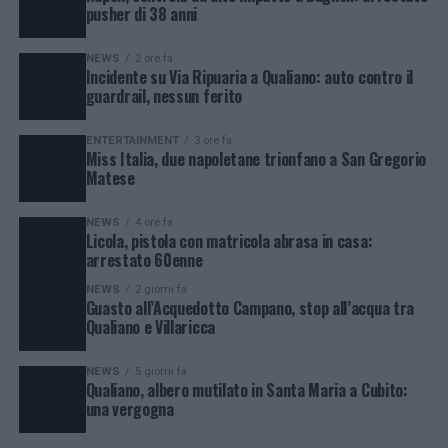
pusher di 38 anni
NEWS
2 ore fa
Incidente su Via Ripuaria a Qualiano: auto contro il
guardrail, nessun ferito
ENTERTAINMENT
3 ore fa
Miss Italia, due napoletane trionfano a San Gregorio
Matese
NEWS
4 ore fa
Licola, pistola con matricola abrasa in casa:
arrestato 60enne
NEWS
2 giorni fa
Guasto all’Acquedotto Campano, stop all’acqua tra
Qualiano e Villaricca
NEWS
5 giorni fa
Qualiano, albero mutilato in Santa Maria a Cubito:
una vergogna