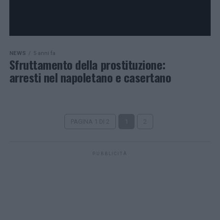
NEWS
5 anni fa
Sfruttamento della prostituzione:
arresti nel napoletano e casertano
PAGINA 1 DI 2
1
2
PUBBLICITÀ