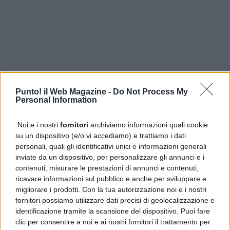
Punto! il Web Magazine -
Do Not Process My
Personal Information
Noi e i nostri
fornitori
archiviamo informazioni quali cookie
su un dispositivo (e/o vi accediamo) e trattiamo i dati
personali, quali gli identificativi unici e informazioni generali
inviate da un dispositivo, per personalizzare gli annunci e i
contenuti, misurare le prestazioni di annunci e contenuti,
ricavare informazioni sul pubblico e anche per sviluppare e
ULTIME DALLA PRIMA
migliorare i prodotti. Con la tua autorizzazione noi e i nostri
Qualiano, auto incendiata in Località Cardinale: cresce
fornitori possiamo utilizzare dati precisi di geolocalizzazione e
l’allarme degrado
identificazione tramite la scansione del dispositivo. Puoi fare
clic per consentire a noi e ai nostri fornitori il trattamento per