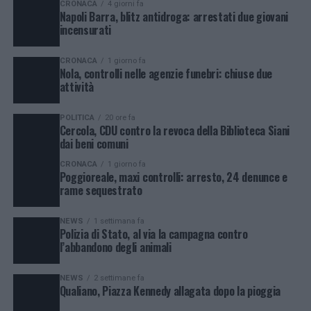
CRONACA
4 giorni fa
Napoli Barra, blitz antidroga: arrestati due giovani
incensurati
CRONACA
1 giorno fa
Nola, controlli nelle agenzie funebri: chiuse due
attività
POLITICA
20 ore fa
Cercola, CDU contro la revoca della Biblioteca Siani
dai beni comuni
CRONACA
1 giorno fa
Poggioreale, maxi controlli: arresto, 24 denunce e
rame sequestrato
NEWS
1 settimana fa
Polizia di Stato, al via la campagna contro
l’abbandono degli animali
NEWS
2 settimane fa
Qualiano, Piazza Kennedy allagata dopo la pioggia