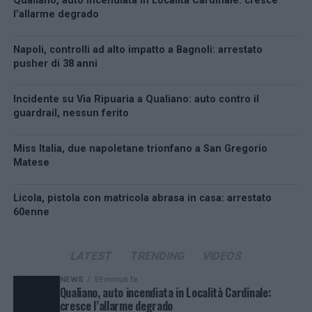
Qualiano, auto incendiata in Località Cardinale: cresce
l’allarme degrado
Napoli, controlli ad alto impatto a Bagnoli: arrestato
pusher di 38 anni
Incidente su Via Ripuaria a Qualiano: auto contro il
guardrail, nessun ferito
Miss Italia, due napoletane trionfano a San Gregorio
Matese
Licola, pistola con matricola abrasa in casa: arrestato
60enne
LATEST
TRENDING
VIDEOS
NEWS
59 minuti fa
Qualiano, auto incendiata in Località Cardinale:
cresce l’allarme degrado