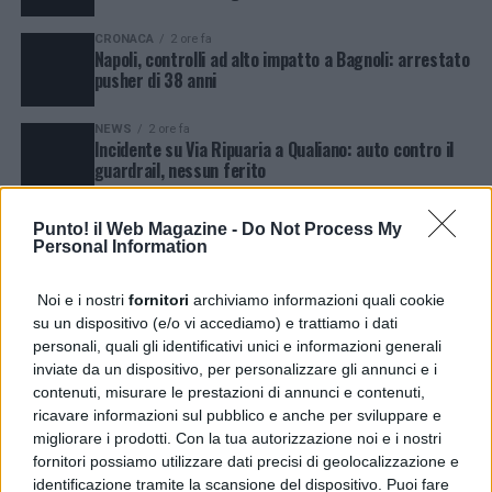
CRONACA
2 ore fa
Napoli, controlli ad alto impatto a Bagnoli: arrestato
pusher di 38 anni
NEWS
2 ore fa
Incidente su Via Ripuaria a Qualiano: auto contro il
guardrail, nessun ferito
ENTERTAINMENT
3 ore fa
Punto! il Web Magazine -
Do Not Process My
Miss Italia, due napoletane trionfano a San Gregorio
Personal Information
Matese
Noi e i nostri
fornitori
archiviamo informazioni quali cookie
NEWS
3 ore fa
su un dispositivo (e/o vi accediamo) e trattiamo i dati
Licola, pistola con matricola abrasa in casa:
personali, quali gli identificativi unici e informazioni generali
arrestato 60enne
inviate da un dispositivo, per personalizzare gli annunci e i
NEWS
2 giorni fa
contenuti, misurare le prestazioni di annunci e contenuti,
Guasto all’Acquedotto Campano, stop all’acqua tra
ricavare informazioni sul pubblico e anche per sviluppare e
Qualiano e Villaricca
migliorare i prodotti. Con la tua autorizzazione noi e i nostri
fornitori possiamo utilizzare dati precisi di geolocalizzazione e
NEWS
5 giorni fa
identificazione tramite la scansione del dispositivo. Puoi fare