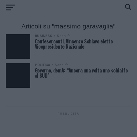
Articoli su "massimo garavaglia"
BUSINESS
5 anni fa
Confesercenti, Vincenzo Schiavo eletto
Vicepresidente Nazionale
POLITICA
5 anni fa
Governo, demA: “Ancora una volta uno schiaffo
al SUD”
PUBBLICITÀ