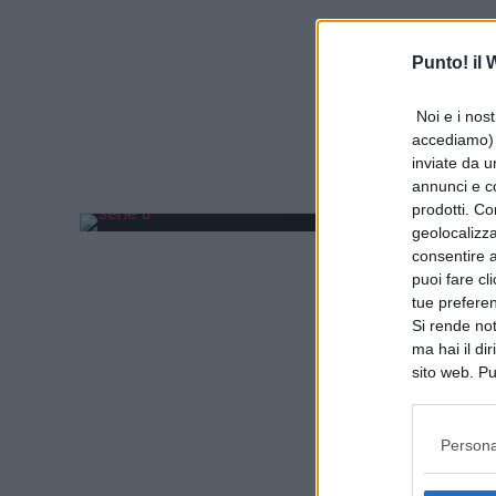
Punto! il
Noi e i nost
accediamo) e
inviate da u
annunci e co
prodotti. Co
geolocalizza
consentire a 
puoi fare cl
tue prefere
Si rende not
ma hai il di
sito web. Pu
consultando
Persona