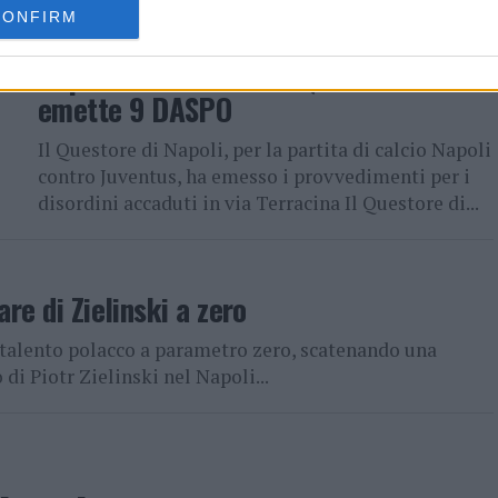
CONFIRM
CRONACA
2 anni fa
Napoli vs Juventus: La Questura
emette 9 DASPO
Il Questore di Napoli, per la partita di calcio Napoli
contro Juventus, ha emesso i provvedimenti per i
disordini accaduti in via Terracina Il Questore di...
re di Zielinski a zero
il talento polacco a parametro zero, scatenando una
di Piotr Zielinski nel Napoli...