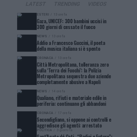
LATEST
TRENDING
VIDEOS
ESTERI
13 ore fa
Gaza, UNICEF: 300 bambini uccisi in
300 giorni di cessate il fuoco
NEWS
13 ore fa
Addio a Francesco Guccini, il poeta
della musica italiana si è spento
CRONACA
13 ore fa
Città Metropolitana, tolleranza zero
sulla ‘Terra dei Fuochi’: la Polizia
Metropolitana sequestra due aziende
completamente abusive a Napoli
NEWS
14 ore fa
Qualiano, rifiuti e materiale edile in
periferia: continuano gli abbandoni
CRONACA
17 ore fa
Secondigliano, si oppone ai controlli e
aggredisce gli agenti: arrestato
POLITICA
3 giorni fa
Sant’Agata dé Goti , “Radici e Futuro”: