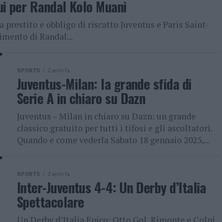
ui per Randal Kolo Muani
a prestito e obbligo di riscatto Juventus e Paris Saint-
imento di Randal...
SPORTS
2 anni fa
Juventus-Milan: la grande sfida di
Serie A in chiaro su Dazn
Juventus – Milan in chiaro su Dazn: un grande
classico gratuito per tutti i tifosi e gli ascoltatori.
Quando e come vederla Sabato 18 gennaio 2025,...
SPORTS
2 anni fa
Inter-Juventus 4-4: Un Derby d’Italia
Spettacolare
Un Derby d’Italia Epico: Otto Gol, Rimonte e Colpi