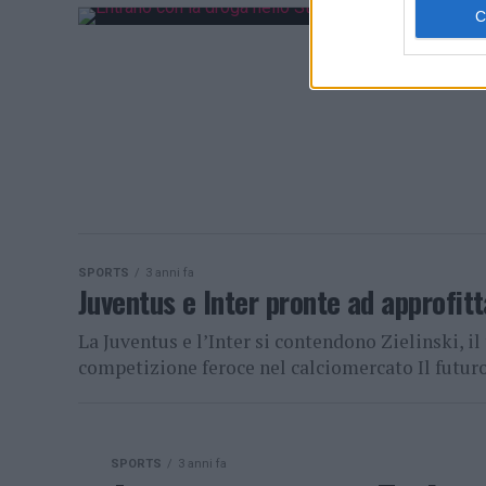
SPORTS
3 anni fa
Juventus e Inter pronte ad approfitta
La Juventus e l’Inter si contendono Zielinski, 
competizione feroce nel calciomercato Il futuro 
SPORTS
3 anni fa