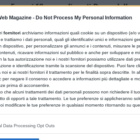
Emessi 16 provvedimenti Daspo dalla
Questura di Napoli
 Web Magazine -
Do Not Process My Personal Information
I provvedimenti Daspo emessi dalla Questura
ri
fornitori
archiviamo informazioni quali cookie su un dispositivo (e/o v
riguardano i fatti accaduti durante tre partite di
 trattiamo i dati personali, quali gli identificativi unici e informazioni ge
calcio. Da uno a quattro anni la durata Il Questore
n dispositivo, per personalizzare gli annunci e i contenuti, misurare le p
di Napoli...
ntenuti, ricavare informazioni sul pubblico e anche per sviluppare e mig
n la tua autorizzazione noi e i nostri fornitori possiamo utilizzare dati pre
zione e identificazione tramite la scansione del dispositivo. Puoi fare cl
SPORTS
2 anni fa
noi e ai nostri fornitori il trattamento per le finalità sopra descritte. In a
Verona e Juventus in corsa per il
ic per negare il consenso o accedere a informazioni più dettagliate e mo
primato: Le big di serie A faticano,
nze prima di acconsentire.
o che alcuni trattamenti dei dati personali possono non richiedere il t
sorpresa Torino
ritto di opporti a tale trattamento. Le tue preferenze si applicheranno so
oi modificare le tue preferenze in qualsiasi momento ritornando su que
Le Big Vacillano, il Torino Sorprende: Fiorentina e
 la nostra
informativa sulla riservatezza
.
Roma in Crisi, Napoli e Inter Ripartono Domani,
occhi puntati su Verona e Juventus, che si
l Data Processing Opt Outs
sfideranno per...