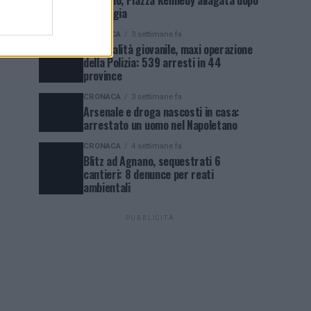
Qualiano, Piazza Kennedy allagata dopo
la pioggia
CRONACA
3 settimane fa
Criminalità giovanile, maxi operazione
della Polizia: 539 arresti in 44
province
CRONACA
3 settimane fa
Arsenale e droga nascosti in casa:
arrestato un uomo nel Napoletano
CRONACA
4 settimane fa
Blitz ad Agnano, sequestrati 6
cantieri: 8 denunce per reati
ambientali
PUBBLICITÀ