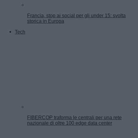
Francia, stop ai social per gli under 15: svolta
storica in Europa
Tech
FIBERCOP traforma le centrali per una rete
nazionale di oltre 100 edge data center