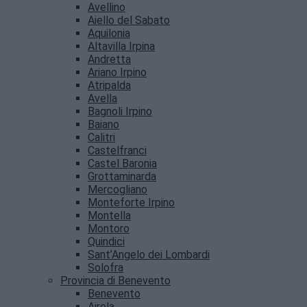
Avellino
Aiello del Sabato
Aquilonia
Altavilla Irpina
Andretta
Ariano Irpino
Atripalda
Avella
Bagnoli Irpino
Baiano
Calitri
Castelfranci
Castel Baronia
Grottaminarda
Mercogliano
Monteforte Irpino
Montella
Montoro
Quindici
Sant’Angelo dei Lombardi
Solofra
Provincia di Benevento
Benevento
Airola