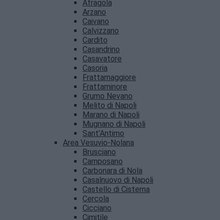
Afragola
Arzano
Caivano
Calvizzano
Cardito
Casandrino
Casavatore
Casoria
Frattamaggiore
Frattaminore
Grumo Nevano
Melito di Napoli
Marano di Napoli
Mugnano di Napoli
Sant’Antimo
Area Vesuvio-Nolana
Brusciano
Camposano
Carbonara di Nola
Casalnuovo di Napoli
Castello di Cisterna
Cercola
Cicciano
Cimitile