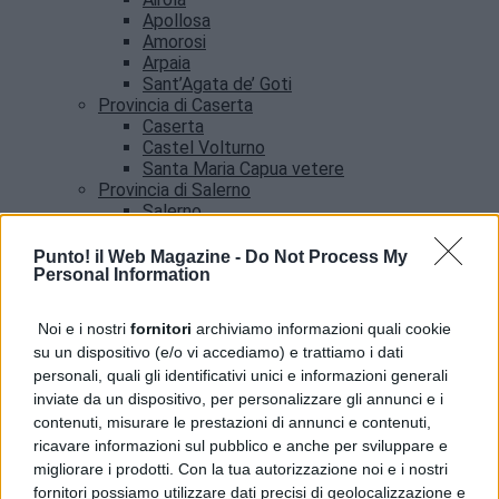
Apollosa
Amorosi
Arpaia
Sant’Agata de’ Goti
Provincia di Caserta
Caserta
Castel Volturno
Santa Maria Capua vetere
Provincia di Salerno
Salerno
Agropoli
Amalfi
Punto! il Web Magazine -
Do Not Process My
Angri
Personal Information
Castellabate
News
Noi e i nostri
fornitori
archiviamo informazioni quali cookie
su un dispositivo (e/o vi accediamo) e trattiamo i dati
Procida, truffa a un’anziana e si nasconde tra i
personali, quali gli identificativi unici e informazioni generali
turisti: arrestato
inviate da un dispositivo, per personalizzare gli annunci e i
contenuti, misurare le prestazioni di annunci e contenuti,
ricavare informazioni sul pubblico e anche per sviluppare e
migliorare i prodotti. Con la tua autorizzazione noi e i nostri
fornitori possiamo utilizzare dati precisi di geolocalizzazione e