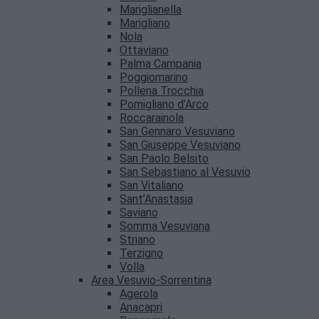
Mariglianella
Marigliano
Nola
Ottaviano
Palma Campania
Poggiomarino
Pollena Trocchia
Pomigliano d’Arco
Roccarainola
San Gennaro Vesuviano
San Giuseppe Vesuviano
San Paolo Belsito
San Sebastiano al Vesuvio
San Vitaliano
Sant’Anastasia
Saviano
Somma Vesuviana
Striano
Terzigno
Volla
Area Vesuvio-Sorrentina
Agerola
Anacapri