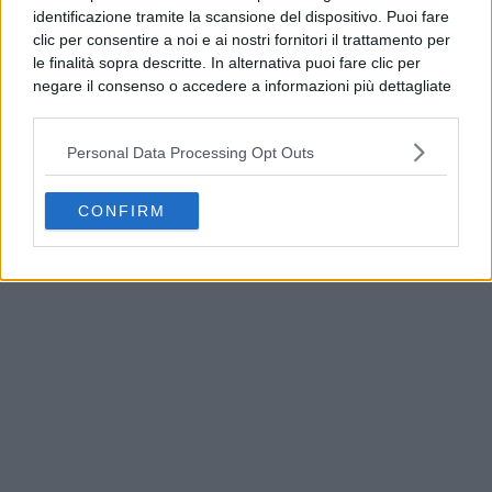
identificazione tramite la scansione del dispositivo. Puoi fare
clic per consentire a noi e ai nostri fornitori il trattamento per
le finalità sopra descritte. In alternativa puoi fare clic per
negare il consenso o accedere a informazioni più dettagliate
e modificare le tue preferenze prima di acconsentire.
Si rende noto che alcuni trattamenti dei dati personali
Personal Data Processing Opt Outs
possono non richiedere il tuo consenso, ma hai il diritto di
opporti a tale trattamento. Le tue preferenze si
applicheranno solo a questo sito web. Puoi modificare le tue
CONFIRM
Napoli, Ditto: “Trasporti estivi da potenziare entro
preferenze in qualsiasi momento ritornando su questo sito o
il 2027”
consultando la nostra
informativa sulla riservatezza
.