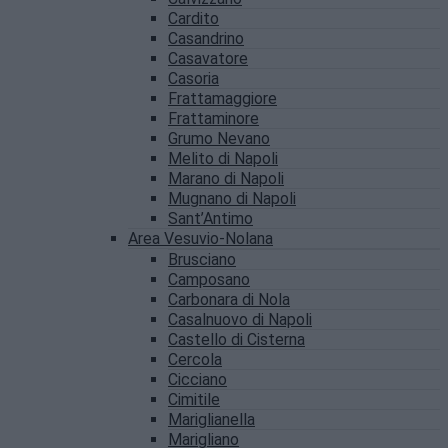
Cardito
Casandrino
Casavatore
Casoria
Frattamaggiore
Frattaminore
Grumo Nevano
Melito di Napoli
Marano di Napoli
Mugnano di Napoli
Sant’Antimo
Area Vesuvio-Nolana
Brusciano
Camposano
Carbonara di Nola
Casalnuovo di Napoli
Castello di Cisterna
Cercola
Cicciano
Cimitile
Mariglianella
Marigliano