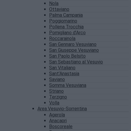
Nola
Ottaviano
Palma Campania
Poggiomarino
Pollena Trocchia
Pomigliano d’Arco
Roccarainola
San Gennaro Vesuviano
San Giuseppe Vesuviano
San Paolo Belsito
San Sebastiano al Vesuvio
San Vitaliano
Sant’Anastasia
Saviano
Somma Vesuviana
Striano
Terzigno
Volla
Area Vesuvio-Sorrentina
Agerola
Anacapri
Boscoreale