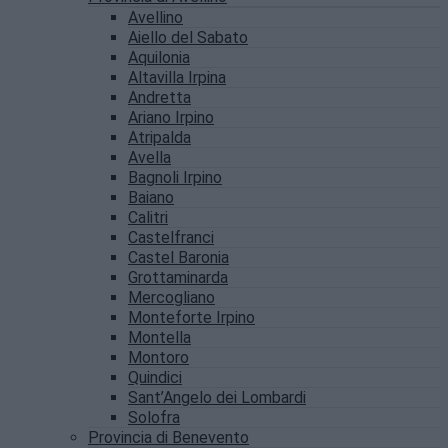
Avellino
Aiello del Sabato
Aquilonia
Altavilla Irpina
Andretta
Ariano Irpino
Atripalda
Avella
Bagnoli Irpino
Baiano
Calitri
Castelfranci
Castel Baronia
Grottaminarda
Mercogliano
Monteforte Irpino
Montella
Montoro
Quindici
Sant’Angelo dei Lombardi
Solofra
Provincia di Benevento