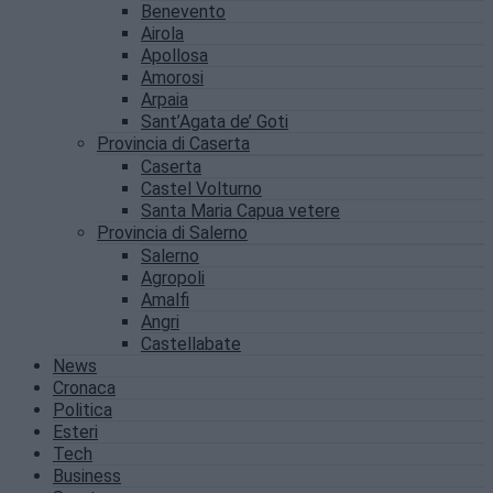
Benevento
Airola
Apollosa
Amorosi
Arpaia
Sant’Agata de’ Goti
Provincia di Caserta
Caserta
Castel Volturno
Santa Maria Capua vetere
Provincia di Salerno
Salerno
Agropoli
Amalfi
Angri
Castellabate
News
Cronaca
Politica
Esteri
Tech
Business