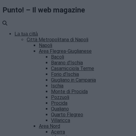
Punto! – Il web magazine
La tua città
Città Metropolitana di Napoli
Napoli
Area Flegrea-Giuglianese
Bacoli
Barano d’Ischia
Casamicciola Terme
Forio d’Ischia
Giugliano in Campania
Ischia
Monte di Procida
Pozzuoli
Procida
Qualiano
Quarto Flegreo
Villaricca
Area Nord
Acerra