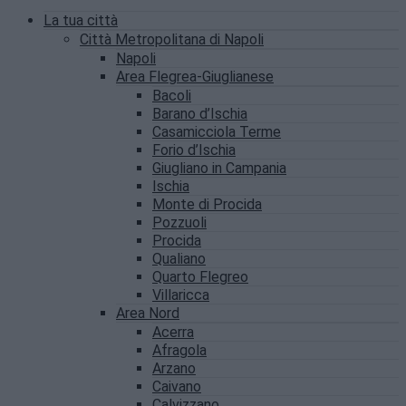
La tua città
Città Metropolitana di Napoli
Napoli
Area Flegrea-Giuglianese
Bacoli
Barano d’Ischia
Casamicciola Terme
Forio d’Ischia
Giugliano in Campania
Ischia
Monte di Procida
Pozzuoli
Procida
Qualiano
Quarto Flegreo
Villaricca
Area Nord
Acerra
Afragola
Arzano
Caivano
Calvizzano