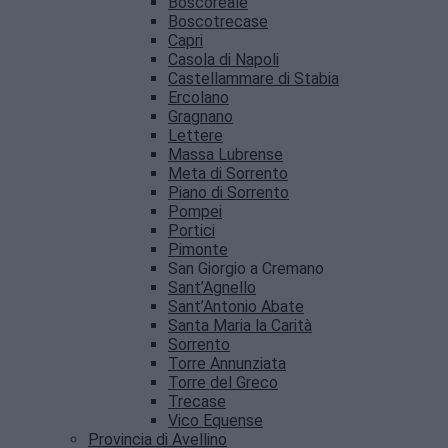
Boscoreale
Boscotrecase
Capri
Casola di Napoli
Castellammare di Stabia
Ercolano
Gragnano
Lettere
Massa Lubrense
Meta di Sorrento
Piano di Sorrento
Pompei
Portici
Pimonte
San Giorgio a Cremano
Sant’Agnello
Sant’Antonio Abate
Santa Maria la Carità
Sorrento
Torre Annunziata
Torre del Greco
Trecase
Vico Equense
Provincia di Avellino