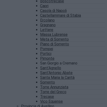
Boscotrecase
Capri
Casola di Napoli
Castellammare di Stabia
Ercolano
Gragnano
Lettere
Massa Lubrense
Meta di Sorrento
Piano di Sorrento
Pompei
Portici
Pimonte
San Giorgio a Cremano
Sant’Agnello
Sant’Antonio Abate
Santa Maria la Carità
Sorrento
Torre Annunziata
Torre del Greco
Trecase
Vico Equense
Provincia di Avellino