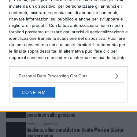
Guasto all’Acquedotto Campano, stop all’acqua tra
inviate da un dispositivo, per personalizzare gli annunci e i
Qualiano e Villaricca
contenuti, misurare le prestazioni di annunci e contenuti,
ricavare informazioni sul pubblico e anche per sviluppare e
POLITICA
3 ore fa
Covid, Auriemma (M5S): “La verità smentisce la
migliorare i prodotti. Con la tua autorizzazione noi e i nostri
propaganda”
fornitori possiamo utilizzare dati precisi di geolocalizzazione e
identificazione tramite la scansione del dispositivo. Puoi fare
ENTERTAINMENT
3 ore fa
“Nemesi americana”, il nuovo thriller di Raffaele
clic per consentire a noi e ai nostri fornitori il trattamento per
Casolaro tra Napoli e Stati Uniti
le finalità sopra descritte. In alternativa puoi fare clic per
negare il consenso o accedere a informazioni più dettagliate
CRONACA
3 ore fa
e modificare le tue preferenze prima di acconsentire.
Rione Traiano, sequestrate una Micro Uzi e due
Si rende noto che alcuni trattamenti dei dati personali
pistole clandestine
Personal Data Processing Opt Outs
possono non richiedere il tuo consenso, ma hai il diritto di
CRONACA
4 giorni fa
Agerola, sventata la truffa della finta rapina:
opporti a tale trattamento. Le tue preferenze si
arrestato 20enne
applicheranno solo a questo sito web. Puoi modificare le tue
CONFIRM
preferenze in qualsiasi momento ritornando su questo sito o
POLITICA
4 giorni fa
Sant’Agata dé Goti , “Radici e Futuro”: dopo la festa
consultando la nostra
informativa sulla riservatezza
.
patronale, resta l’emergenza acqua, necessario fare
piena luce sulla gestione
NEWS
3 giorni fa
Qualiano, albero mutilato in Santa Maria a Cubito:
una vergogna