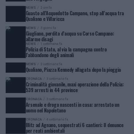
NEWS
2 ore fa
Guasto all’Acquedotto Campano, stop all’acqua tra
Qualiano e Villaricca
NEWS
3 giorni fa
Giugliano, perdita d’acqua su Corso Campano:
allarme disagi
NEWS
1 settimana fa
Polizia di Stato, al via la campagna contro
l’abbandono degli animali
NEWS
2 settimane fa
Qualiano, Piazza Kennedy allagata dopo la pioggia
CRONACA
3 settimane fa
Criminalità giovanile, maxi operazione della Polizia:
539 arresti in 44 province
CRONACA
3 settimane fa
Arsenale e droga nascosti in casa: arrestato un
uomo nel Napoletano
CRONACA
4 settimane fa
Blitz ad Agnano, sequestrati 6 cantieri: 8 denunce
per reati ambientali