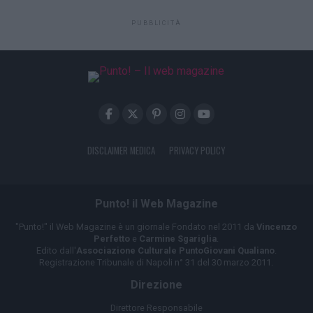
PUBBLICITÀ
DISCLAIMER MEDICA
PRIVACY POLICY
Punto! il Web Magazine
"Punto!" il Web Magazine è un giornale Fondato nel 2011 da
Vincenzo
Perfetto
e
Carmine Sgariglia
.
Edito dall'
Associazione Culturale PuntoGiovani Qualiano
.
Registrazione Tribunale di Napoli n° 31 del 30 marzo 2011.
Direzione
Direttore Responsabile