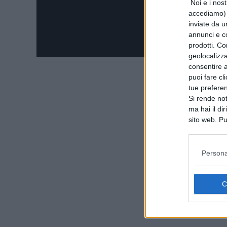
Noi e i nost
accediamo) e
inviate da u
annunci e co
prodotti. Co
geolocalizza
consentire a 
puoi fare cl
tue prefere
Si rende not
ma hai il di
sito web. Pu
consultando
Persona