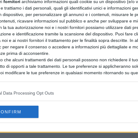
ri
fornitori
archiviamo informazioni quali cookie su un dispositivo (e/o v
 trattiamo i dati personali, quali gli identificativi unici e informazioni ge
n dispositivo, per personalizzare gli annunci e i contenuti, misurare le p
ntenuti, ricavare informazioni sul pubblico e anche per sviluppare e mig
n la tua autorizzazione noi e i nostri fornitori possiamo utilizzare dati pre
zione e identificazione tramite la scansione del dispositivo. Puoi fare cl
noi e ai nostri fornitori il trattamento per le finalità sopra descritte. In a
ic per negare il consenso o accedere a informazioni più dettagliate e mo
nze prima di acconsentire.
o che alcuni trattamenti dei dati personali possono non richiedere il t
ritto di opporti a tale trattamento. Le tue preferenze si applicheranno so
oi modificare le tue preferenze in qualsiasi momento ritornando su que
 la nostra
informativa sulla riservatezza
.
l Data Processing Opt Outs
CONFIRM