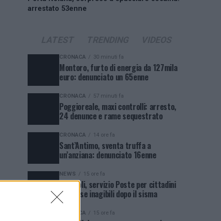
arrestato 53enne
LATEST
TRENDING
VIDEOS
CRONACA
30 minuti fa
Montoro, furto di energia da 127mila
euro: denunciato un 65enne
CRONACA
57 minuti fa
Poggioreale, maxi controlli: arresto,
24 denunce e rame sequestrato
CRONACA
14 ore fa
Sant’Antimo, sventa truffa a
un’anziana: denunciato 16enne
NEWS
15 ore fa
Pozzuoli, servizio Poste per cittadini
con case inagibili dopo il sisma
CRONACA
15 ore fa