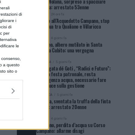
Porta Nolana, sorpreso a spacciare
i
cocaina: arrestato 53enne
nerali
restazioni di
NEWS
24 ore fa
Guasto all’Acquedotto Campano, stop
liorare i
all’acqua tra Qualiano e Villaricca
cisi di
ic per
NEWS
4 giorni fa
lternativa
Qualiano, albero mutilato in Santa
dificare le
Maria a Cubito: una vergogna
uo consenso,
POLITICA
5 giorni fa
lo a questo
Sant’Agata dé Goti , “Radici e Futuro”:
sto sito o
dopo la festa patronale, resta
l’emergenza acqua, necessario fare
piena luce sulla gestione
CRONACA
5 giorni fa
Agerola, sventata la truffa della finta
rapina: arrestato 20enne
NEWS
4 giorni fa
Giugliano, perdita d’acqua su Corso
Campano: allarme disagi