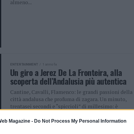
almeno...
ENTERTAINMENT
1 anno fa
Un giro a Jerez De La Fronteira, alla
scoperta dell’Andalusia più autentica
Cantine, Cavalli, Flamenco: le grandi passioni della
città andalusa che profuma di zagara. Un minuto,
trentasei secondi e “spiccioli” di millesimo: è
esattamente questo il tempo...
 Web Magazine -
Do Not Process My Personal Information