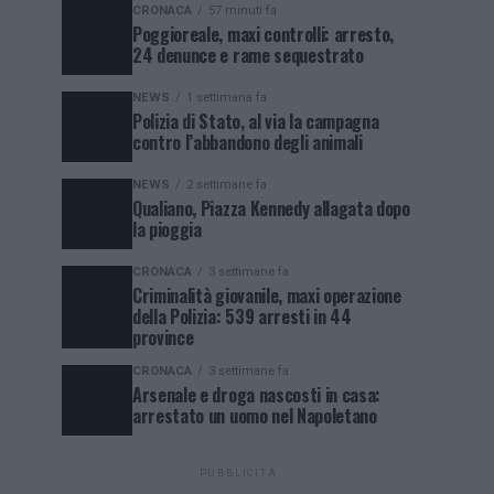
CRONACA
57 minuti fa
Poggioreale, maxi controlli: arresto,
24 denunce e rame sequestrato
NEWS
1 settimana fa
Polizia di Stato, al via la campagna
contro l’abbandono degli animali
NEWS
2 settimane fa
Qualiano, Piazza Kennedy allagata dopo
la pioggia
CRONACA
3 settimane fa
Criminalità giovanile, maxi operazione
della Polizia: 539 arresti in 44
province
CRONACA
3 settimane fa
Arsenale e droga nascosti in casa:
arrestato un uomo nel Napoletano
PUBBLICITÀ