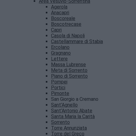
Area Vesuvio-Sorrentina
Agerola
Anacapri
Boscoreale
Boscotrecase
Capri
Casola di Napoli
Castellammare di Stabia
Ercolano
Gragnano
Lettere
Massa Lubrense
Meta di Sorrento
Piano di Sorrento
Pompei
Portici
Pimonte
San Giorgio a Cremano
Sant’Agnello
Sant’Antonio Abate
Santa Maria la Carità
Sorrento
Torre Annunziata
Torre del Greco