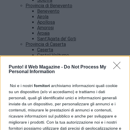
Solofra
Provincia di Benevento
Benevento
Airola
Apollosa
Amorosi
Arpaia
Sant’Agata de’ Goti
Provincia di Caserta
Caserta
Castel Volturno
Santa Maria Capua vetere
Provincia di Salerno
Punto! il Web Magazine -
Do Not Process My
Personal Information
Salerno
Agropoli
Amalfi
Noi e i nostri
fornitori
archiviamo informazioni quali cookie
Angri
su un dispositivo (e/o vi accediamo) e trattiamo i dati
Castellabate
personali, quali gli identificativi unici e informazioni generali
News
inviate da un dispositivo, per personalizzare gli annunci e i
contenuti, misurare le prestazioni di annunci e contenuti,
ricavare informazioni sul pubblico e anche per sviluppare e
migliorare i prodotti. Con la tua autorizzazione noi e i nostri
fornitori possiamo utilizzare dati precisi di geolocalizzazione e