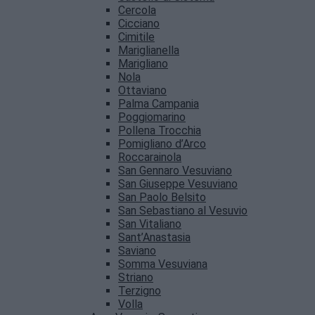
Cercola
Cicciano
Cimitile
Mariglianella
Marigliano
Nola
Ottaviano
Palma Campania
Poggiomarino
Pollena Trocchia
Pomigliano d’Arco
Roccarainola
San Gennaro Vesuviano
San Giuseppe Vesuviano
San Paolo Belsito
San Sebastiano al Vesuvio
San Vitaliano
Sant’Anastasia
Saviano
Somma Vesuviana
Striano
Terzigno
Volla