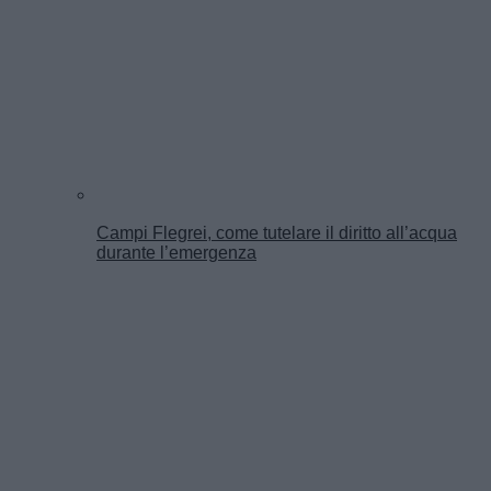
Campi Flegrei, come tutelare il diritto all’acqua
durante l’emergenza