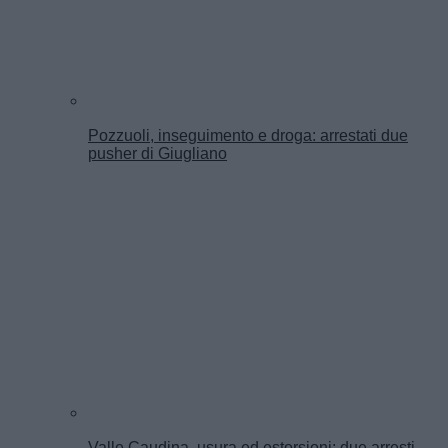
Pozzuoli, inseguimento e droga: arrestati due
pusher di Giugliano
Valle Caudina, usura ed estorsioni: due arresti