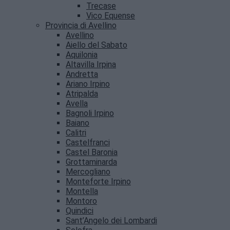
Trecase
Vico Equense
Provincia di Avellino
Avellino
Aiello del Sabato
Aquilonia
Altavilla Irpina
Andretta
Ariano Irpino
Atripalda
Avella
Bagnoli Irpino
Baiano
Calitri
Castelfranci
Castel Baronia
Grottaminarda
Mercogliano
Monteforte Irpino
Montella
Montoro
Quindici
Sant’Angelo dei Lombardi