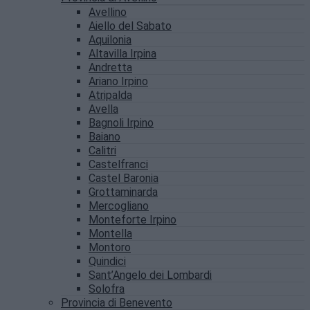
Avellino
Aiello del Sabato
Aquilonia
Altavilla Irpina
Andretta
Ariano Irpino
Atripalda
Avella
Bagnoli Irpino
Baiano
Calitri
Castelfranci
Castel Baronia
Grottaminarda
Mercogliano
Monteforte Irpino
Montella
Montoro
Quindici
Sant’Angelo dei Lombardi
Solofra
Provincia di Benevento