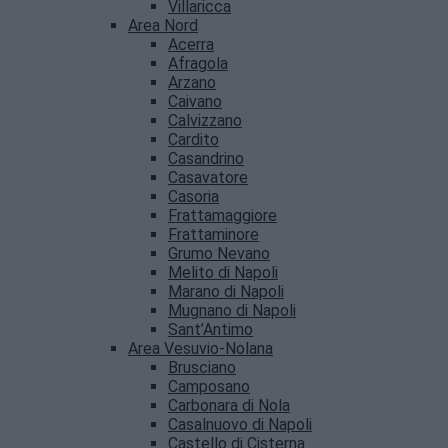
Villaricca
Area Nord
Acerra
Afragola
Arzano
Caivano
Calvizzano
Cardito
Casandrino
Casavatore
Casoria
Frattamaggiore
Frattaminore
Grumo Nevano
Melito di Napoli
Marano di Napoli
Mugnano di Napoli
Sant’Antimo
Area Vesuvio-Nolana
Brusciano
Camposano
Carbonara di Nola
Casalnuovo di Napoli
Castello di Cisterna