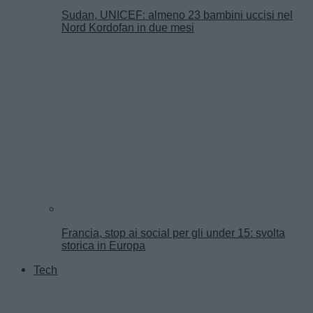
Sudan, UNICEF: almeno 23 bambini uccisi nel
Nord Kordofan in due mesi
Francia, stop ai social per gli under 15: svolta
storica in Europa
Tech