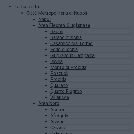
La tua città
Città Metropolitana di Napoli
Napoli
Area Flegrea-Giuglianese
Bacoli
Barano d’Ischia
Casamicciola Terme
Forio d’Ischia
Giugliano in Campania
Ischia
Monte di Procida
Pozzuoli
Procida
Qualiano
Quarto Flegreo
Villaricca
Area Nord
Acerra
Afragola
Arzano
Caivano
Calvizzano