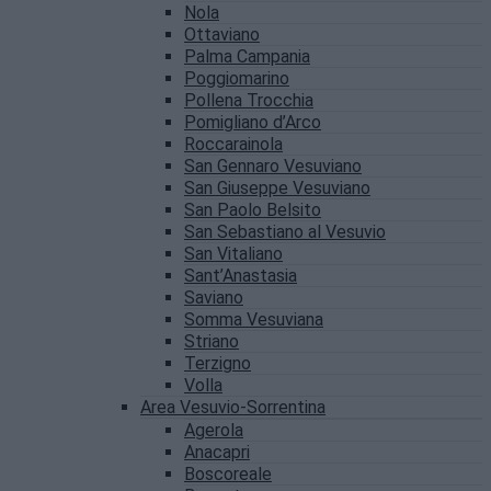
Nola
Ottaviano
Palma Campania
Poggiomarino
Pollena Trocchia
Pomigliano d’Arco
Roccarainola
San Gennaro Vesuviano
San Giuseppe Vesuviano
San Paolo Belsito
San Sebastiano al Vesuvio
San Vitaliano
Sant’Anastasia
Saviano
Somma Vesuviana
Striano
Terzigno
Volla
Area Vesuvio-Sorrentina
Agerola
Anacapri
Boscoreale