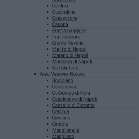
Cardito
Casandrino
Casavatore
Casoria
Frattamaggiore
Frattaminore
Grumo Nevano
Melito di Napoli
Marano di Napoli
Mugnano di Napoli
Sant’Antimo
Area Vesuvio-Nolana
Brusciano
Camposano
Carbonara di Nola
Casalnuovo di Napoli
Castello di Cisterna
Cercola
Cicciano
Cimitile
Mariglianella
Marigliano