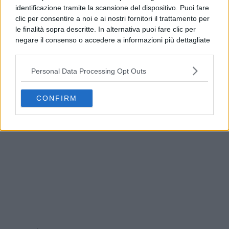
identificazione tramite la scansione del dispositivo. Puoi fare
clic per consentire a noi e ai nostri fornitori il trattamento per
le finalità sopra descritte. In alternativa puoi fare clic per
negare il consenso o accedere a informazioni più dettagliate
e modificare le tue preferenze prima di acconsentire.
Si rende noto che alcuni trattamenti dei dati personali
Personal Data Processing Opt Outs
possono non richiedere il tuo consenso, ma hai il diritto di
opporti a tale trattamento. Le tue preferenze si
Procida, truffa a un’anziana e si nasconde tra i
applicheranno solo a questo sito web. Puoi modificare le tue
turisti: arrestato
CONFIRM
preferenze in qualsiasi momento ritornando su questo sito o
consultando la nostra
informativa sulla riservatezza
.