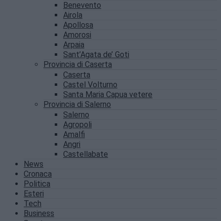
Benevento
Airola
Apollosa
Amorosi
Arpaia
Sant’Agata de’ Goti
Provincia di Caserta
Caserta
Castel Volturno
Santa Maria Capua vetere
Provincia di Salerno
Salerno
Agropoli
Amalfi
Angri
Castellabate
News
Cronaca
Politica
Esteri
Tech
Business