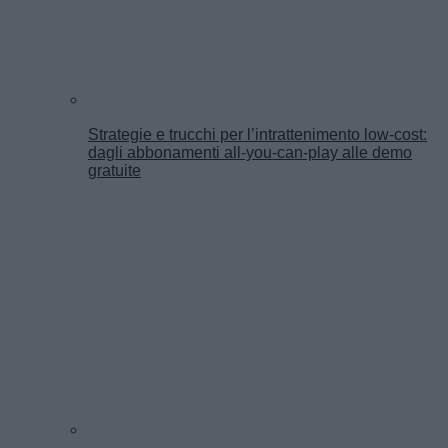
Strategie e trucchi per l’intrattenimento low-cost:
dagli abbonamenti all-you-can-play alle demo
gratuite