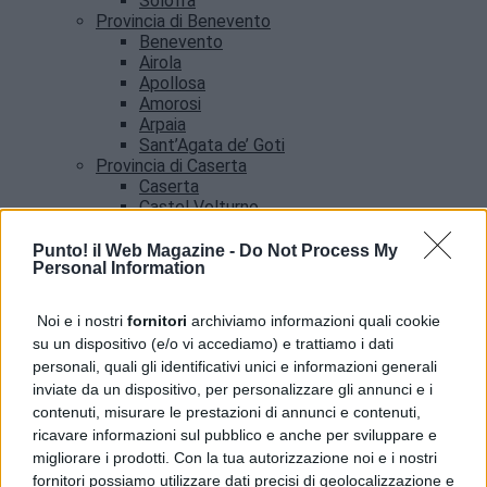
Solofra
Provincia di Benevento
Benevento
Airola
Apollosa
Amorosi
Arpaia
Sant’Agata de’ Goti
Provincia di Caserta
Caserta
Castel Volturno
Santa Maria Capua vetere
Provincia di Salerno
Punto! il Web Magazine -
Do Not Process My
Personal Information
Salerno
Agropoli
Amalfi
Noi e i nostri
fornitori
archiviamo informazioni quali cookie
Angri
su un dispositivo (e/o vi accediamo) e trattiamo i dati
Castellabate
personali, quali gli identificativi unici e informazioni generali
News
inviate da un dispositivo, per personalizzare gli annunci e i
contenuti, misurare le prestazioni di annunci e contenuti,
ricavare informazioni sul pubblico e anche per sviluppare e
migliorare i prodotti. Con la tua autorizzazione noi e i nostri
fornitori possiamo utilizzare dati precisi di geolocalizzazione e