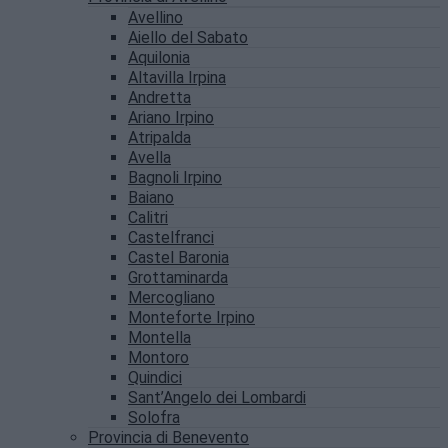
Avellino
Aiello del Sabato
Aquilonia
Altavilla Irpina
Andretta
Ariano Irpino
Atripalda
Avella
Bagnoli Irpino
Baiano
Calitri
Castelfranci
Castel Baronia
Grottaminarda
Mercogliano
Monteforte Irpino
Montella
Montoro
Quindici
Sant’Angelo dei Lombardi
Solofra
Provincia di Benevento