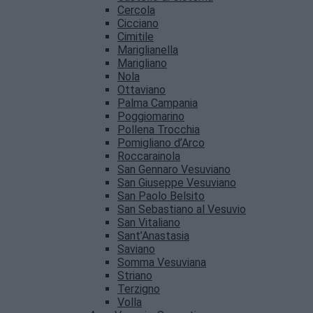
Cercola
Cicciano
Cimitile
Mariglianella
Marigliano
Nola
Ottaviano
Palma Campania
Poggiomarino
Pollena Trocchia
Pomigliano d’Arco
Roccarainola
San Gennaro Vesuviano
San Giuseppe Vesuviano
San Paolo Belsito
San Sebastiano al Vesuvio
San Vitaliano
Sant’Anastasia
Saviano
Somma Vesuviana
Striano
Terzigno
Volla