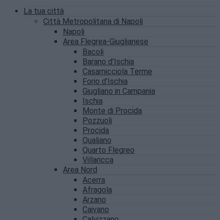
La tua città
Città Metropolitana di Napoli
Napoli
Area Flegrea-Giuglianese
Bacoli
Barano d’Ischia
Casamicciola Terme
Forio d’Ischia
Giugliano in Campania
Ischia
Monte di Procida
Pozzuoli
Procida
Qualiano
Quarto Flegreo
Villaricca
Area Nord
Acerra
Afragola
Arzano
Caivano
Calvizzano