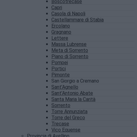
Boscotrecase
Capri
Casola di Napoli
Castellammare di Stabia
Ercolano
Gragnano
Lettere
Massa Lubrense
Meta di Sorrento
Piano di Sorrento
Pompei
Portici
Pimonte
San Giorgio a Cremano
Sant’Agnello
Sant’Antonio Abate
Santa Maria la Carità
Sorrento
Torre Annunziata
Torre del Greco
Trecase
Vico Equense
Provincia di Avellino