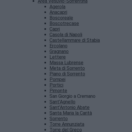
Area Vesuvio-Sorrentina
Agerola
Anacapri
Boscoreale
Boscotrecase
Capri
Casola di Napoli
Castellammare di Stabia
Ercolano
Gragnano
Lettere
Massa Lubrense
Meta di Sorrento
Piano di Sorrento
Pompei
Portici
Pimonte
San Giorgio a Cremano
Sant’Agnello
Sant’Antonio Abate
Santa Maria la Carità
Sorrento
Torre Annunziata
Torre del Greco