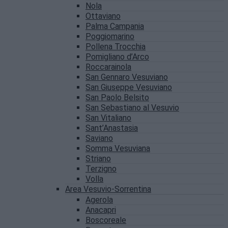
Nola
Ottaviano
Palma Campania
Poggiomarino
Pollena Trocchia
Pomigliano d’Arco
Roccarainola
San Gennaro Vesuviano
San Giuseppe Vesuviano
San Paolo Belsito
San Sebastiano al Vesuvio
San Vitaliano
Sant’Anastasia
Saviano
Somma Vesuviana
Striano
Terzigno
Volla
Area Vesuvio-Sorrentina
Agerola
Anacapri
Boscoreale