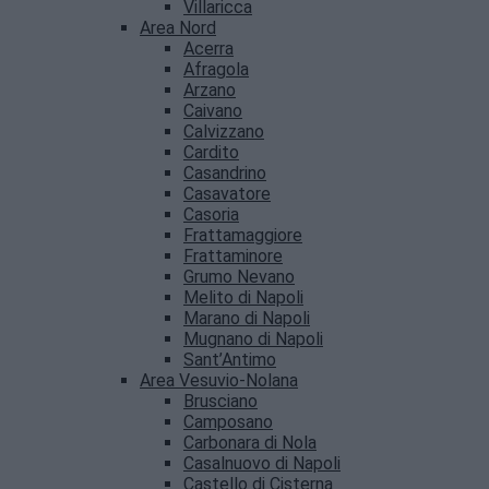
Villaricca
Area Nord
Acerra
Afragola
Arzano
Caivano
Calvizzano
Cardito
Casandrino
Casavatore
Casoria
Frattamaggiore
Frattaminore
Grumo Nevano
Melito di Napoli
Marano di Napoli
Mugnano di Napoli
Sant’Antimo
Area Vesuvio-Nolana
Brusciano
Camposano
Carbonara di Nola
Casalnuovo di Napoli
Castello di Cisterna