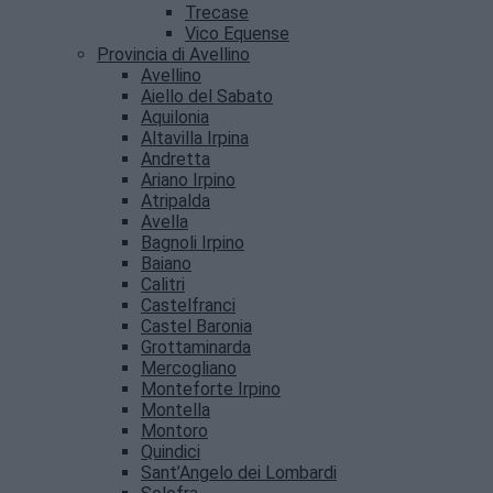
Trecase
Vico Equense
Provincia di Avellino
Avellino
Aiello del Sabato
Aquilonia
Altavilla Irpina
Andretta
Ariano Irpino
Atripalda
Avella
Bagnoli Irpino
Baiano
Calitri
Castelfranci
Castel Baronia
Grottaminarda
Mercogliano
Monteforte Irpino
Montella
Montoro
Quindici
Sant’Angelo dei Lombardi