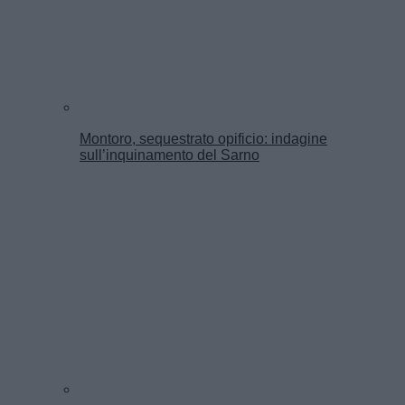
Montoro, sequestrato opificio: indagine
sull’inquinamento del Sarno