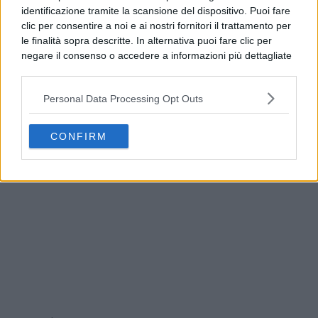
identificazione tramite la scansione del dispositivo. Puoi fare
clic per consentire a noi e ai nostri fornitori il trattamento per
le finalità sopra descritte. In alternativa puoi fare clic per
negare il consenso o accedere a informazioni più dettagliate
e modificare le tue preferenze prima di acconsentire.
Si rende noto che alcuni trattamenti dei dati personali
Personal Data Processing Opt Outs
possono non richiedere il tuo consenso, ma hai il diritto di
opporti a tale trattamento. Le tue preferenze si
Campi Flegrei, decreto legge: aiuti agli sfollati e
applicheranno solo a questo sito web. Puoi modificare le tue
fondi per le case
CONFIRM
preferenze in qualsiasi momento ritornando su questo sito o
consultando la nostra
informativa sulla riservatezza
.