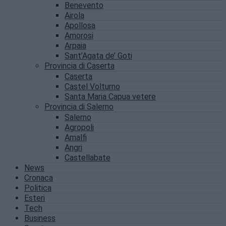
Benevento
Airola
Apollosa
Amorosi
Arpaia
Sant’Agata de’ Goti
Provincia di Caserta
Caserta
Castel Volturno
Santa Maria Capua vetere
Provincia di Salerno
Salerno
Agropoli
Amalfi
Angri
Castellabate
News
Cronaca
Politica
Esteri
Tech
Business