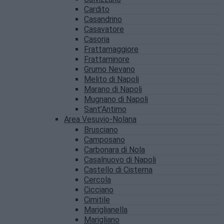
Cardito
Casandrino
Casavatore
Casoria
Frattamaggiore
Frattaminore
Grumo Nevano
Melito di Napoli
Marano di Napoli
Mugnano di Napoli
Sant’Antimo
Area Vesuvio-Nolana
Brusciano
Camposano
Carbonara di Nola
Casalnuovo di Napoli
Castello di Cisterna
Cercola
Cicciano
Cimitile
Mariglianella
Marigliano