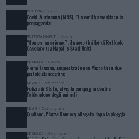
POLITICA
6 ore fa
Covid, Auriemma (M5S): “La verità smentisce la
propaganda”
ENTERTAINMENT
6 ore fa
“Nemesi americana”, il nuovo thriller di Raffaele
Casolaro tra Napoli e Stati Uniti
CRONACA
6 ore fa
Rione Traiano, sequestrate una Micro Uzi e due
pistole clandestine
NEWS
1 settimana fa
Polizia di Stato, al via la campagna contro
l’abbandono degli animali
NEWS
2 settimane fa
Qualiano, Piazza Kennedy allagata dopo la pioggia
CRONACA
3 settimane fa