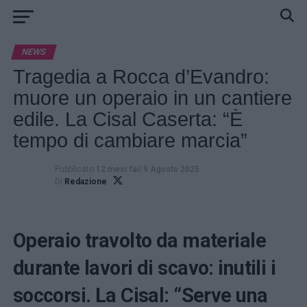
NEWS
Tragedia a Rocca d’Evandro:
muore un operaio in un cantiere
edile. La Cisal Caserta: “È
tempo di cambiare marcia”
Pubblicato
12 mesi fa
il
9 Agosto 2025
Di
Redazione
Operaio travolto da materiale
durante lavori di scavo: inutili i
soccorsi. La Cisal: “Serve una