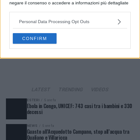
negare il consenso o accedere a informazioni più dettagliate
e modificare le tue preferenze prima di acconsentire.
Si rende noto che alcuni trattamenti dei dati personali
Personal Data Processing Opt Outs
possono non richiedere il tuo consenso, ma hai il diritto di
opporti a tale trattamento. Le tue preferenze si
applicheranno solo a questo sito web. Puoi modificare le tue
CONFIRM
preferenze in qualsiasi momento ritornando su questo sito o
consultando la nostra
informativa sulla riservatezza
.
LATEST
TRENDING
VIDEOS
ESTERI
5 ore fa
Ebola in Congo, UNICEF: 743 casi tra i bambini e 330
decessi
NEWS
5 ore fa
Guasto all’Acquedotto Campano, stop all’acqua tra
Qualiano e Villaricca