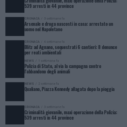
Criminalità giovanile, maxi operazione della Polizia:
539 arresti in 44 province
CRONACA
3 settimane fa
Arsenale e droga nascosti in casa: arrestato un
uomo nel Napoletano
CRONACA
4 settimane fa
Blitz ad Agnano, sequestrati 6 cantieri: 8 denunce
per reati ambientali
NEWS
1 settimana fa
Polizia di Stato, al via la campagna contro
l’abbandono degli animali
NEWS
2 settimane fa
Qualiano, Piazza Kennedy allagata dopo la pioggia
CRONACA
3 settimane fa
Criminalità giovanile, maxi operazione della Polizia:
539 arresti in 44 province