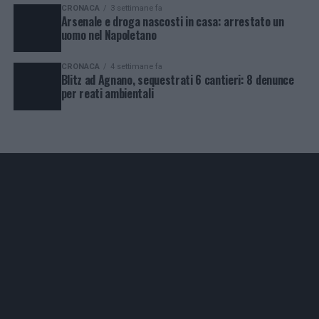
CRONACA
3 settimane fa
Arsenale e droga nascosti in casa: arrestato un
uomo nel Napoletano
CRONACA
4 settimane fa
Blitz ad Agnano, sequestrati 6 cantieri: 8 denunce
per reati ambientali