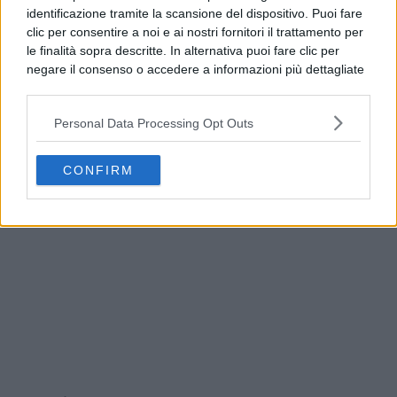
identificazione tramite la scansione del dispositivo. Puoi fare
clic per consentire a noi e ai nostri fornitori il trattamento per
le finalità sopra descritte. In alternativa puoi fare clic per
negare il consenso o accedere a informazioni più dettagliate
e modificare le tue preferenze prima di acconsentire.
Si rende noto che alcuni trattamenti dei dati personali
Personal Data Processing Opt Outs
possono non richiedere il tuo consenso, ma hai il diritto di
opporti a tale trattamento. Le tue preferenze si
Addio a Francesco Guccini, il poeta della musica
applicheranno solo a questo sito web. Puoi modificare le tue
italiana si è spento
CONFIRM
preferenze in qualsiasi momento ritornando su questo sito o
consultando la nostra
informativa sulla riservatezza
.