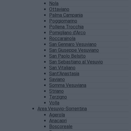
Nola
Ottaviano
Palma Campania
Poggiomarino
Pollena Trocchia
Pomigliano d’Arco
Roccarainola
San Gennaro Vesuviano
San Giuseppe Vesuviano
San Paolo Belsito
San Sebastiano al Vesuvio
San Vitaliano
Sant’Anastasia
Saviano
Somma Vesuviana
Striano
Terzigno
Volla
Area Vesuvio-Sorrentina
Agerola
Anacapri
Boscoreale