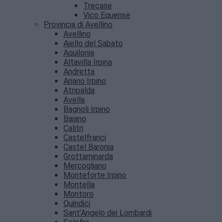
Trecase
Vico Equense
Provincia di Avellino
Avellino
Aiello del Sabato
Aquilonia
Altavilla Irpina
Andretta
Ariano Irpino
Atripalda
Avella
Bagnoli Irpino
Baiano
Calitri
Castelfranci
Castel Baronia
Grottaminarda
Mercogliano
Monteforte Irpino
Montella
Montoro
Quindici
Sant’Angelo dei Lombardi