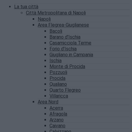
La tua città
Città Metropolitana di Napoli
Napoli
Area Flegrea-Giuglianese
Bacoli
Barano d’Ischia
Casamicciola Terme
Forio d’Ischia
Giugliano in Campania
Ischia
Monte di Procida
Pozzuoli
Procida
Qualiano
Quarto Flegreo
Villaricca
Area Nord
Acerra
Afragola
Arzano
Caivano
Calvizzano