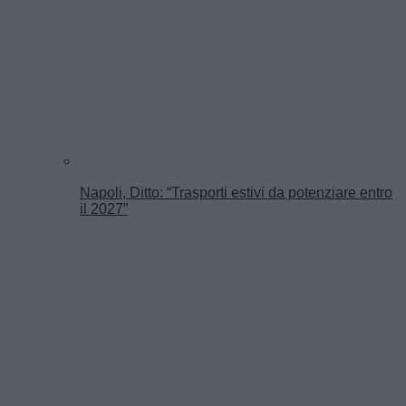
Napoli, Ditto: “Trasporti estivi da potenziare entro
il 2027”