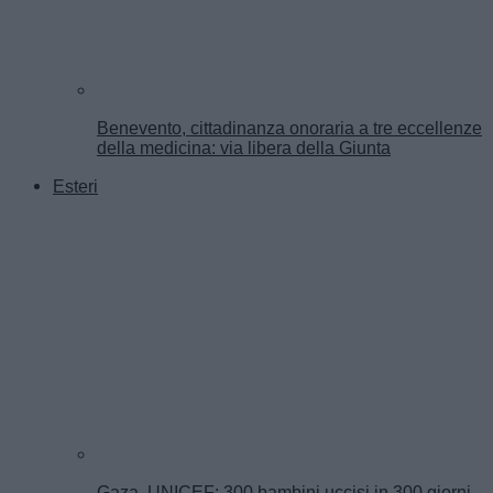
Benevento, cittadinanza onoraria a tre eccellenze
della medicina: via libera della Giunta
Esteri
Gaza, UNICEF: 300 bambini uccisi in 300 giorni