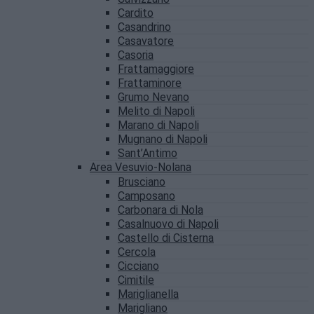
Cardito
Casandrino
Casavatore
Casoria
Frattamaggiore
Frattaminore
Grumo Nevano
Melito di Napoli
Marano di Napoli
Mugnano di Napoli
Sant’Antimo
Area Vesuvio-Nolana
Brusciano
Camposano
Carbonara di Nola
Casalnuovo di Napoli
Castello di Cisterna
Cercola
Cicciano
Cimitile
Mariglianella
Marigliano