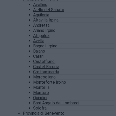
Avellino
Aiello del Sabato
Aquilonia
Altavilla Irpina
Andretta
Ariano Irpino
Atripalda
Avella
Bagnoli Irpino
Baiano
Calitri
Castelfranci
Castel Baronia
Grottaminarda
Mercogliano
Monteforte Irpino
Montella
Montoro
Quindici
Sant’Angelo dei Lombardi
Solofra
Provincia di Benevento