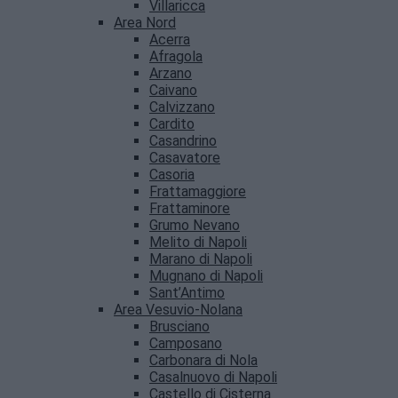
Villaricca
Area Nord
Acerra
Afragola
Arzano
Caivano
Calvizzano
Cardito
Casandrino
Casavatore
Casoria
Frattamaggiore
Frattaminore
Grumo Nevano
Melito di Napoli
Marano di Napoli
Mugnano di Napoli
Sant’Antimo
Area Vesuvio-Nolana
Brusciano
Camposano
Carbonara di Nola
Casalnuovo di Napoli
Castello di Cisterna