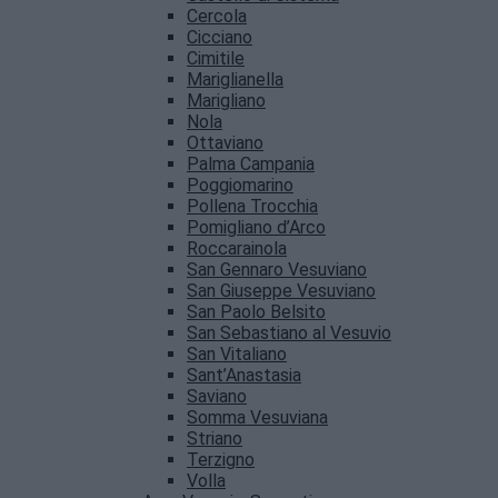
Cercola
Cicciano
Cimitile
Mariglianella
Marigliano
Nola
Ottaviano
Palma Campania
Poggiomarino
Pollena Trocchia
Pomigliano d’Arco
Roccarainola
San Gennaro Vesuviano
San Giuseppe Vesuviano
San Paolo Belsito
San Sebastiano al Vesuvio
San Vitaliano
Sant’Anastasia
Saviano
Somma Vesuviana
Striano
Terzigno
Volla