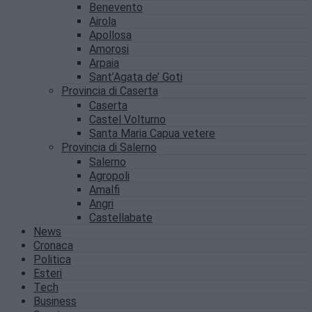
Benevento
Airola
Apollosa
Amorosi
Arpaia
Sant’Agata de’ Goti
Provincia di Caserta
Caserta
Castel Volturno
Santa Maria Capua vetere
Provincia di Salerno
Salerno
Agropoli
Amalfi
Angri
Castellabate
News
Cronaca
Politica
Esteri
Tech
Business