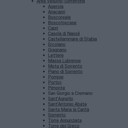
Area Vesuvio-Sorrentina
Agerola
Anacapri
Boscoreale
Boscotrecase
Capri
Casola di Napoli
Castellammare di Stabia
Ercolano
Gragnano
Lettere
Massa Lubrense
Meta di Sorrento
Piano di Sorrento
Pompei
Portici
Pimonte
San Giorgio a Cremano
Sant’Agnello
Sant’Antonio Abate
Santa Maria la Carità
Sorrento
Torre Annunziata
Torre del Greco