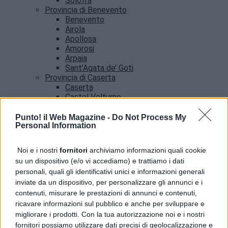
Solofra
Provincia di Benevento
Benevento
Airola
Apollosa
Amorosi
Arpaia
Sant’Agata de’ Goti
Provincia di Caserta
Caserta
Castel Volturno
Santa Maria Capua vetere
Provincia di Salerno
Punto! il Web Magazine -
Do Not Process My
Personal Information
Salerno
Agropoli
Amalfi
Noi e i nostri
fornitori
archiviamo informazioni quali cookie
Angri
su un dispositivo (e/o vi accediamo) e trattiamo i dati
Castellabate
personali, quali gli identificativi unici e informazioni generali
News
inviate da un dispositivo, per personalizzare gli annunci e i
contenuti, misurare le prestazioni di annunci e contenuti,
ricavare informazioni sul pubblico e anche per sviluppare e
migliorare i prodotti. Con la tua autorizzazione noi e i nostri
fornitori possiamo utilizzare dati precisi di geolocalizzazione e