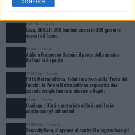
CONFIRM
preferenze in qualsiasi momento ritornando su questo sito o
consultando la nostra
informativa sulla riservatezza
.
LATEST
TRENDING
VIDEOS
ESTERI
8 ore fa
Gaza, UNICEF: 300 bambini uccisi in 300 giorni di
cessate il fuoco
NEWS
9 ore fa
Addio a Francesco Guccini, il poeta della musica
italiana si è spento
CRONACA
9 ore fa
Città Metropolitana, tolleranza zero sulla ‘Terra dei
Fuochi’: la Polizia Metropolitana sequestra due
aziende completamente abusive a Napoli
NEWS
9 ore fa
Qualiano, rifiuti e materiale edile in periferia:
continuano gli abbandoni
CRONACA
13 ore fa
Secondigliano, si oppone ai controlli e aggredisce gli