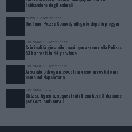
l’abbandono degli animali
NEWS
2 settimane fa
Qualiano, Piazza Kennedy allagata dopo la pioggia
CRONACA
3 settimane fa
Criminalità giovanile, maxi operazione della Polizia:
539 arresti in 44 province
CRONACA
3 settimane fa
Arsenale e droga nascosti in casa: arrestato un
uomo nel Napoletano
CRONACA
4 settimane fa
Blitz ad Agnano, sequestrati 6 cantieri: 8 denunce
per reati ambientali