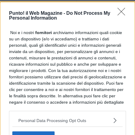
PUBBLICITÀ
Punto! il Web Magazine -
Do Not Process My
Personal Information
Noi e i nostri
fornitori
archiviamo informazioni quali cookie
su un dispositivo (e/o vi accediamo) e trattiamo i dati
personali, quali gli identificativi unici e informazioni generali
inviate da un dispositivo, per personalizzare gli annunci e i
contenuti, misurare le prestazioni di annunci e contenuti,
ricavare informazioni sul pubblico e anche per sviluppare e
migliorare i prodotti. Con la tua autorizzazione noi e i nostri
fornitori possiamo utilizzare dati precisi di geolocalizzazione e
identificazione tramite la scansione del dispositivo. Puoi fare
clic per consentire a noi e ai nostri fornitori il trattamento per
le finalità sopra descritte. In alternativa puoi fare clic per
negare il consenso o accedere a informazioni più dettagliate
e modificare le tue preferenze prima di acconsentire.
Si rende noto che alcuni trattamenti dei dati personali
Personal Data Processing Opt Outs
possono non richiedere il tuo consenso, ma hai il diritto di
opporti a tale trattamento. Le tue preferenze si
applicheranno solo a questo sito web. Puoi modificare le tue