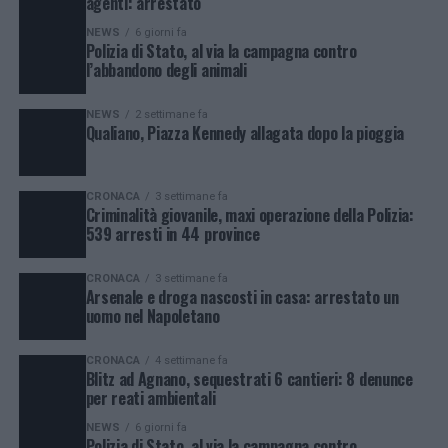
agenti: arrestato
NEWS
6 giorni fa
Polizia di Stato, al via la campagna contro
l’abbandono degli animali
NEWS
2 settimane fa
Qualiano, Piazza Kennedy allagata dopo la pioggia
CRONACA
3 settimane fa
Criminalità giovanile, maxi operazione della Polizia:
539 arresti in 44 province
CRONACA
3 settimane fa
Arsenale e droga nascosti in casa: arrestato un
uomo nel Napoletano
CRONACA
4 settimane fa
Blitz ad Agnano, sequestrati 6 cantieri: 8 denunce
per reati ambientali
NEWS
6 giorni fa
Polizia di Stato, al via la campagna contro