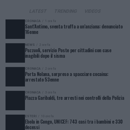
LATEST
TRENDING
VIDEOS
CRONACA
1 ora fa
Sant’Antimo, sventa truffa a un’anziana: denunciato
16enne
NEWS
2 ore fa
Pozzuoli, servizio Poste per cittadini con case
inagibili dopo il sisma
CRONACA
2 ore fa
Porta Nolana, sorpreso a spacciare cocaina:
arrestato 53enne
CRONACA
3 ore fa
Piazza Garibaldi, tre arresti nei controlli della Polizia
ESTERI
10 ore fa
Ebola in Congo, UNICEF: 743 casi tra i bambini e 330
decessi