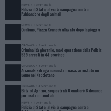
NEWS
1 settimana fa
Polizia di Stato, al via la campagna contro
l’abbandono degli animali
NEWS
2 settimane fa
Qualiano, Piazza Kennedy allagata dopo la pioggia
CRONACA
3 settimane fa
Criminalità giovanile, maxi operazione della Polizia:
539 arresti in 44 province
CRONACA
3 settimane fa
Arsenale e droga nascosti in casa: arrestato un
uomo nel Napoletano
CRONACA
4 settimane fa
Blitz ad Agnano, sequestrati 6 cantieri: 8 denunce
per reati ambientali
NEWS
1 settimana fa
Polizia di Stato, al via la campagna contro