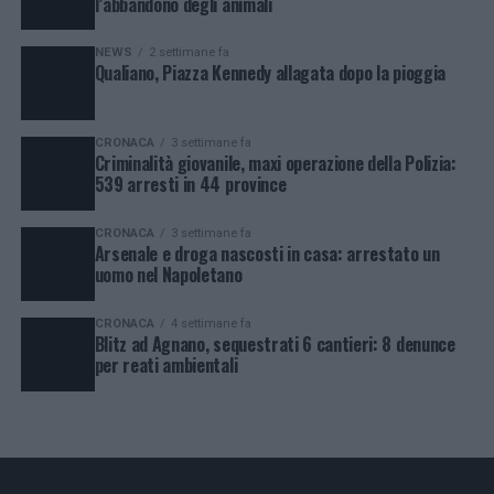
l’abbandono degli animali
NEWS
2 settimane fa
Qualiano, Piazza Kennedy allagata dopo la pioggia
CRONACA
3 settimane fa
Criminalità giovanile, maxi operazione della Polizia:
539 arresti in 44 province
CRONACA
3 settimane fa
Arsenale e droga nascosti in casa: arrestato un
uomo nel Napoletano
CRONACA
4 settimane fa
Blitz ad Agnano, sequestrati 6 cantieri: 8 denunce
per reati ambientali