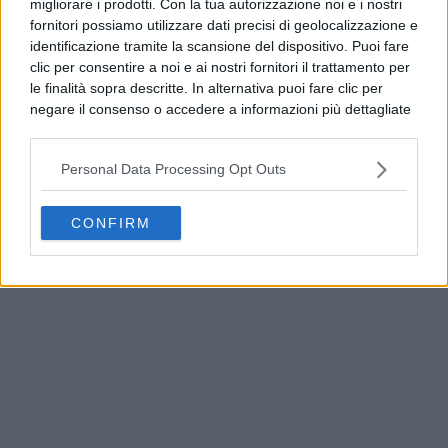
PUBBLICITÀ
migliorare i prodotti. Con la tua autorizzazione noi e i nostri
fornitori possiamo utilizzare dati precisi di geolocalizzazione e
identificazione tramite la scansione del dispositivo. Puoi fare
clic per consentire a noi e ai nostri fornitori il trattamento per
le finalità sopra descritte. In alternativa puoi fare clic per
negare il consenso o accedere a informazioni più dettagliate
e modificare le tue preferenze prima di acconsentire.
Si rende noto che alcuni trattamenti dei dati personali
Personal Data Processing Opt Outs
possono non richiedere il tuo consenso, ma hai il diritto di
opporti a tale trattamento. Le tue preferenze si
applicheranno solo a questo sito web. Puoi modificare le tue
CONFIRM
preferenze in qualsiasi momento ritornando su questo sito o
consultando la nostra
informativa sulla riservatezza
.