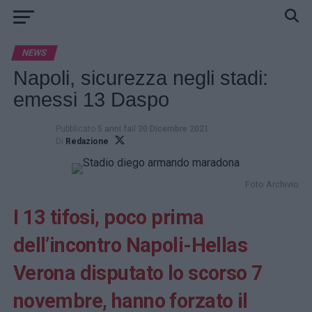
NEWS
Napoli, sicurezza negli stadi:
emessi 13 Daspo
Pubblicato
5 anni fa
il
30 Dicembre 2021
Di
Redazione
Foto Archivio
I 13 tifosi, poco prima
dell’incontro Napoli-Hellas
Verona disputato lo scorso 7
novembre, hanno forzato il