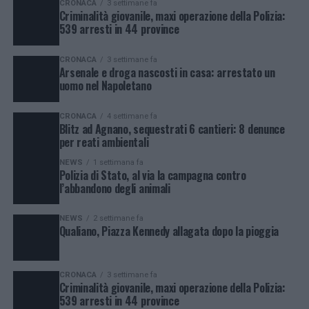
CRONACA
3 settimane fa
Criminalità giovanile, maxi operazione della Polizia:
539 arresti in 44 province
CRONACA
3 settimane fa
Arsenale e droga nascosti in casa: arrestato un
uomo nel Napoletano
CRONACA
4 settimane fa
Blitz ad Agnano, sequestrati 6 cantieri: 8 denunce
per reati ambientali
NEWS
1 settimana fa
Polizia di Stato, al via la campagna contro
l’abbandono degli animali
NEWS
2 settimane fa
Qualiano, Piazza Kennedy allagata dopo la pioggia
CRONACA
3 settimane fa
Criminalità giovanile, maxi operazione della Polizia:
539 arresti in 44 province