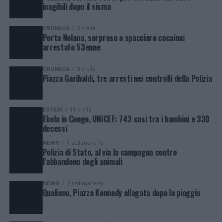
inagibili dopo il sisma
CRONACA
3 ore fa
Porta Nolana, sorpreso a spacciare cocaina:
arrestato 53enne
CRONACA
3 ore fa
Piazza Garibaldi, tre arresti nei controlli della Polizia
ESTERI
11 ore fa
Ebola in Congo, UNICEF: 743 casi tra i bambini e 330
decessi
NEWS
1 settimana fa
Polizia di Stato, al via la campagna contro
l’abbandono degli animali
NEWS
2 settimane fa
Qualiano, Piazza Kennedy allagata dopo la pioggia