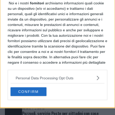
Noi e i nostri
fornitori
archiviamo informazioni quali cookie
su un dispositivo (e/o vi accediamo) e trattiamo i dati
personali, quali gli identificativi unici e informazioni generali
inviate da un dispositivo, per personalizzare gli annunci e i
contenuti, misurare le prestazioni di annunci e contenuti,
ricavare informazioni sul pubblico e anche per sviluppare e
migliorare i prodotti. Con la tua autorizzazione noi e i nostri
fornitori possiamo utilizzare dati precisi di geolocalizzazione e
identificazione tramite la scansione del dispositivo. Puoi fare
clic per consentire a noi e ai nostri fornitori il trattamento per
le finalità sopra descritte. In alternativa puoi fare clic per
negare il consenso o accedere a informazioni più dettagliate
e modificare le tue preferenze prima di acconsentire.
Si rende noto che alcuni trattamenti dei dati personali
Personal Data Processing Opt Outs
possono non richiedere il tuo consenso, ma hai il diritto di
LATEST
TRENDING
VIDEOS
opporti a tale trattamento. Le tue preferenze si
CRONACA
2 ore fa
applicheranno solo a questo sito web. Puoi modificare le tue
Sant’Antimo, sventa truffa a un’anziana: denunciato
CONFIRM
preferenze in qualsiasi momento ritornando su questo sito o
16enne
consultando la nostra
informativa sulla riservatezza
.
NEWS
2 ore fa
Pozzuoli, servizio Poste per cittadini con case