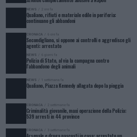
NEWS
2 ore fa
Qualiano, rifiuti e materiale edile in periferia:
continuano gli abbandoni
CRONACA
6 ore fa
Secondigliano, si oppone ai controlli e aggredisce gli
agenti: arrestato
NEWS
6 giorni fa
Polizia di Stato, al via la campagna contro
l’abbandono degli animali
NEWS
1 settimana fa
Qualiano, Piazza Kennedy allagata dopo la pioggia
CRONACA
2 settimane fa
Criminalità giovanile, maxi operazione della Polizia:
539 arresti in 44 province
CRONACA
3 settimane fa
Arsenale e droga nascosti in casa: arrestato un