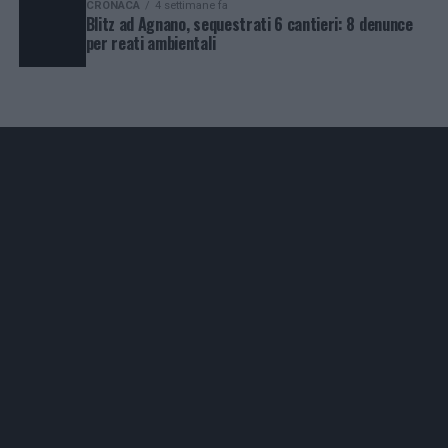
CRONACA
4 settimane fa
Blitz ad Agnano, sequestrati 6 cantieri: 8 denunce
per reati ambientali