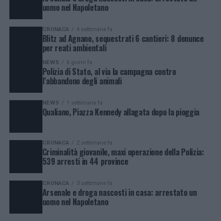
uomo nel Napoletano
CRONACA
4 settimane fa
Blitz ad Agnano, sequestrati 6 cantieri: 8 denunce
per reati ambientali
NEWS
6 giorni fa
Polizia di Stato, al via la campagna contro
l’abbandono degli animali
NEWS
1 settimana fa
Qualiano, Piazza Kennedy allagata dopo la pioggia
CRONACA
2 settimane fa
Criminalità giovanile, maxi operazione della Polizia:
539 arresti in 44 province
CRONACA
3 settimane fa
Arsenale e droga nascosti in casa: arrestato un
uomo nel Napoletano