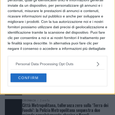
inviate da un dispositivo, per personalizzare gli annunci e i
contenuti, misurare le prestazioni di annunci e contenuti,
ricavare informazioni sul pubblico e anche per sviluppare e
migliorare i prodotti. Con la tua autorizzazione noi e i nostri
fornitori possiamo utilizzare dati precisi di geolocalizzazione e
identificazione tramite la scansione del dispositivo. Puoi fare
clic per consentire a noi e ai nostri fornitori il trattamento per
le finalità sopra descritte. In alternativa puoi fare clic per
negare il consenso o accedere a informazioni più dettagliate
LATEST
TRENDING
VIDEOS
e modificare le tue preferenze prima di acconsentire.
ESTERI
1 ora fa
Si rende noto che alcuni trattamenti dei dati personali
Gaza, UNICEF: 300 bambini uccisi in 300 giorni di
Personal Data Processing Opt Outs
possono non richiedere il tuo consenso, ma hai il diritto di
cessate il fuoco
opporti a tale trattamento. Le tue preferenze si
applicheranno solo a questo sito web. Puoi modificare le tue
CONFIRM
NEWS
2 ore fa
preferenze in qualsiasi momento ritornando su questo sito o
Addio a Francesco Guccini, il poeta della musica
consultando la nostra
informativa sulla riservatezza
.
italiana si è spento
CRONACA
2 ore fa
Città Metropolitana, tolleranza zero sulla ‘Terra dei
Fuochi’: la Polizia Metropolitana sequestra due
aziende completamente abusive a Napoli