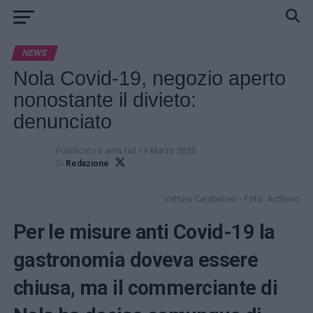
NEWS
Nola Covid-19, negozio aperto
nonostante il divieto:
denunciato
Pubblicato
6 anni fa
il
19 Marzo 2020
Di
Redazione
Vettura Carabinieri - Foto: Archivio
Per le misure anti Covid-19 la
gastronomia doveva essere
chiusa, ma il commerciante di