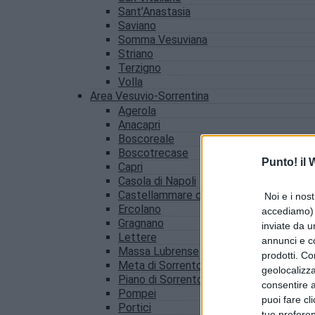
Sant’Anastasia
Saviano
Somma Vesuviana
Striano
Terzigno
Volla
Area Vesuvio-Sorrentina
Agerola
Anacapri
Boscoreale
Boscotrecase
Punto! il
Capri
Casola di Napoli
Castellammare di Stabia
Noi e i nost
Ercolano
accediamo) e
Gragnano
inviate da u
Lettere
annunci e co
Massa Lubrense
prodotti. Co
Meta di Sorrento
geolocalizza
Piano di Sorrento
consentire a 
Pompei
puoi fare cl
Portici
tue prefere