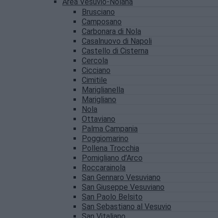
Area Vesuvio-Nolana
Brusciano
Camposano
Carbonara di Nola
Casalnuovo di Napoli
Castello di Cisterna
Cercola
Cicciano
Cimitile
Mariglianella
Marigliano
Nola
Ottaviano
Palma Campania
Poggiomarino
Pollena Trocchia
Pomigliano d’Arco
Roccarainola
San Gennaro Vesuviano
San Giuseppe Vesuviano
San Paolo Belsito
San Sebastiano al Vesuvio
San Vitaliano