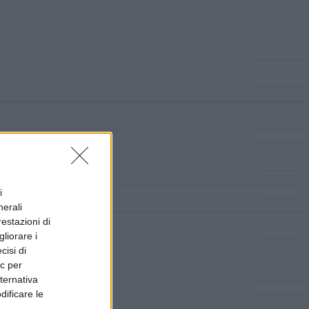
i
nerali
restazioni di
liorare i
cisi di
ic per
lternativa
dificare le