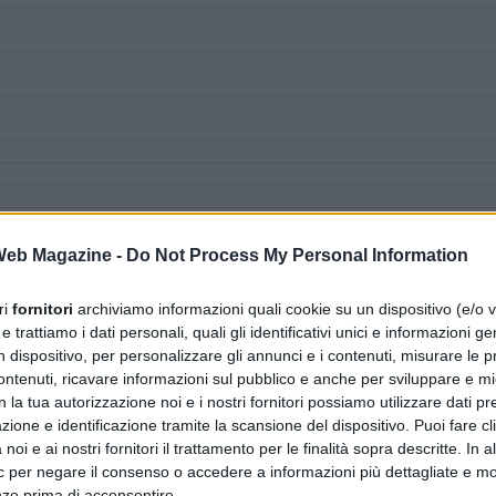
 Web Magazine -
Do Not Process My Personal Information
ri
fornitori
archiviamo informazioni quali cookie su un dispositivo (e/o v
 trattiamo i dati personali, quali gli identificativi unici e informazioni ge
n dispositivo, per personalizzare gli annunci e i contenuti, misurare le p
ntenuti, ricavare informazioni sul pubblico e anche per sviluppare e mig
n la tua autorizzazione noi e i nostri fornitori possiamo utilizzare dati pre
zione e identificazione tramite la scansione del dispositivo. Puoi fare cl
noi e ai nostri fornitori il trattamento per le finalità sopra descritte. In a
ic per negare il consenso o accedere a informazioni più dettagliate e mo
nze prima di acconsentire.