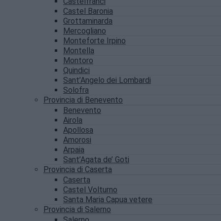
Castelfranci
Castel Baronia
Grottaminarda
Mercogliano
Monteforte Irpino
Montella
Montoro
Quindici
Sant’Angelo dei Lombardi
Solofra
Provincia di Benevento
Benevento
Airola
Apollosa
Amorosi
Arpaia
Sant’Agata de’ Goti
Provincia di Caserta
Caserta
Castel Volturno
Santa Maria Capua vetere
Provincia di Salerno
Salerno