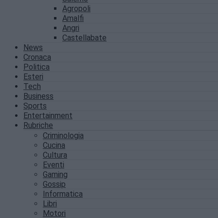
Agropoli
Amalfi
Angri
Castellabate
News
Cronaca
Politica
Esteri
Tech
Business
Sports
Entertainment
Rubriche
Criminologia
Cucina
Cultura
Eventi
Gaming
Gossip
Informatica
Libri
Motori