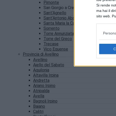
Pimonte
Si rende not
San Giorgio a Cremano
ma hai il di
Sant’Agnello
sito web. Pu
Sant’Antonio Abate
consultando
Santa Maria la Carità
Sorrento
Persona
Torre Annunziata
Torre del Greco
Trecase
Vico Equense
Provincia di Avellino
Avellino
Aiello del Sabato
Aquilonia
Altavilla Irpina
Andretta
Ariano Irpino
Atripalda
Avella
Bagnoli Irpino
Baiano
Calitri