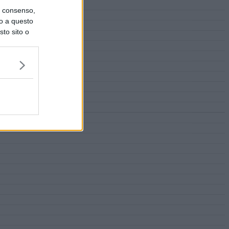
uo consenso,
lo a questo
sto sito o