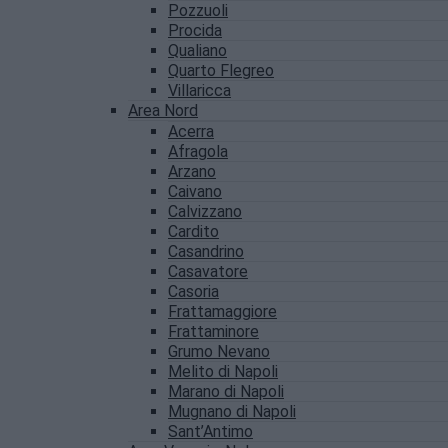
Pozzuoli
Procida
Qualiano
Quarto Flegreo
Villaricca
Area Nord
Acerra
Afragola
Arzano
Caivano
Calvizzano
Cardito
Casandrino
Casavatore
Casoria
Frattamaggiore
Frattaminore
Grumo Nevano
Melito di Napoli
Marano di Napoli
Mugnano di Napoli
Sant’Antimo