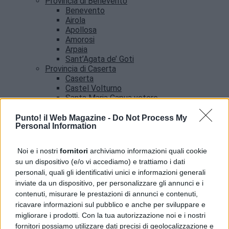
Provincia di Benevento
Benevento
Airola
Apollosa
Amorosi
Arpaia
Sant’Agata de’ Goti
Provincia di Caserta
Caserta
Castel Volturno
Santa Maria Capua vetere
Provincia di Salerno
Salerno
Punto! il Web Magazine -
Do Not Process My
Personal Information
Agropoli
Amalfi
Angri
Noi e i nostri
fornitori
archiviamo informazioni quali cookie
Castellabate
su un dispositivo (e/o vi accediamo) e trattiamo i dati
News
personali, quali gli identificativi unici e informazioni generali
inviate da un dispositivo, per personalizzare gli annunci e i
contenuti, misurare le prestazioni di annunci e contenuti,
ricavare informazioni sul pubblico e anche per sviluppare e
migliorare i prodotti. Con la tua autorizzazione noi e i nostri
fornitori possiamo utilizzare dati precisi di geolocalizzazione e