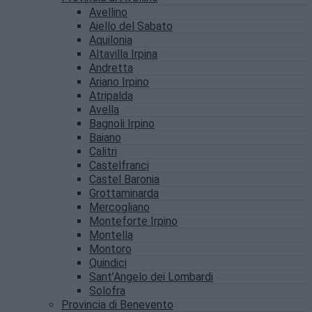
Avellino
Aiello del Sabato
Aquilonia
Altavilla Irpina
Andretta
Ariano Irpino
Atripalda
Avella
Bagnoli Irpino
Baiano
Calitri
Castelfranci
Castel Baronia
Grottaminarda
Mercogliano
Monteforte Irpino
Montella
Montoro
Quindici
Sant’Angelo dei Lombardi
Solofra
Provincia di Benevento