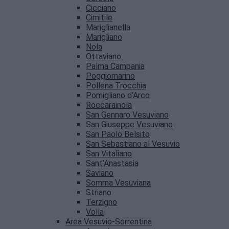
Cicciano
Cimitile
Mariglianella
Marigliano
Nola
Ottaviano
Palma Campania
Poggiomarino
Pollena Trocchia
Pomigliano d’Arco
Roccarainola
San Gennaro Vesuviano
San Giuseppe Vesuviano
San Paolo Belsito
San Sebastiano al Vesuvio
San Vitaliano
Sant’Anastasia
Saviano
Somma Vesuviana
Striano
Terzigno
Volla
Area Vesuvio-Sorrentina