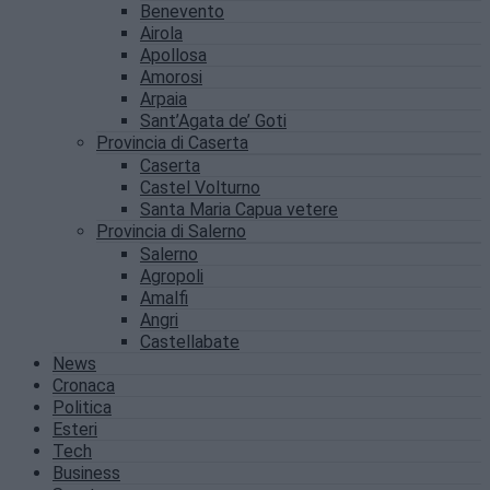
Benevento
Airola
Apollosa
Amorosi
Arpaia
Sant’Agata de’ Goti
Provincia di Caserta
Caserta
Castel Volturno
Santa Maria Capua vetere
Provincia di Salerno
Salerno
Agropoli
Amalfi
Angri
Castellabate
News
Cronaca
Politica
Esteri
Tech
Business