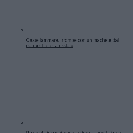
Castellammare, irrompe con un machete dal
parrucchiere: arrestato
Pozzuoli, inseguimento e droga: arrestati due