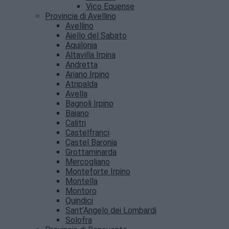
Vico Equense
Provincia di Avellino
Avellino
Aiello del Sabato
Aquilonia
Altavilla Irpina
Andretta
Ariano Irpino
Atripalda
Avella
Bagnoli Irpino
Baiano
Calitri
Castelfranci
Castel Baronia
Grottaminarda
Mercogliano
Monteforte Irpino
Montella
Montoro
Quindici
Sant’Angelo dei Lombardi
Solofra