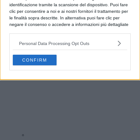
identificazione tramite la scansione del dispositivo. Puoi fare
clic per consentire a noi e ai nostri fornitori il trattamento per
le finalità sopra descritte. In alternativa puoi fare clic per
negare il consenso o accedere a informazioni più dettagliate
e modificare le tue preferenze prima di acconsentire.
Si rende noto che alcuni trattamenti dei dati personali
Personal Data Processing Opt Outs
possono non richiedere il tuo consenso, ma hai il diritto di
Addio a Francesco Guccini, il poeta della musica
opporti a tale trattamento. Le tue preferenze si
italiana si è spento
applicheranno solo a questo sito web. Puoi modificare le tue
CONFIRM
preferenze in qualsiasi momento ritornando su questo sito o
consultando la nostra
informativa sulla riservatezza
.