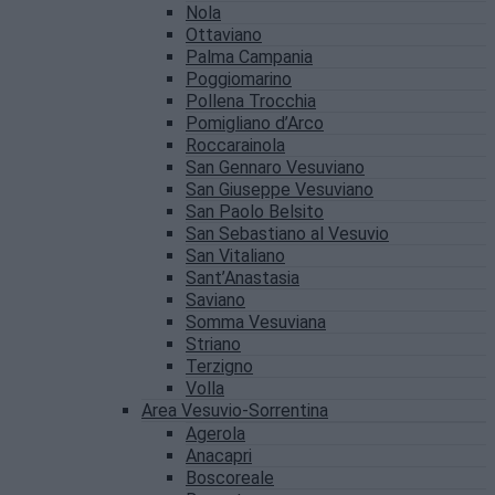
Nola
Ottaviano
Palma Campania
Poggiomarino
Pollena Trocchia
Pomigliano d’Arco
Roccarainola
San Gennaro Vesuviano
San Giuseppe Vesuviano
San Paolo Belsito
San Sebastiano al Vesuvio
San Vitaliano
Sant’Anastasia
Saviano
Somma Vesuviana
Striano
Terzigno
Volla
Area Vesuvio-Sorrentina
Agerola
Anacapri
Boscoreale