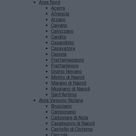
Area Nord
Acerra
Afragola
Arzano
Caivano
Calvizzano
Cardito
Casandrino
Casavatore
Casoria
Frattamaggiore
Frattaminore
Grumo Nevano
Melito di Napoli
Marano di Napoli
Mugnano di Napoli
Sant’Antimo
Area Vesuvio-Nolana
Brusciano
Camposano
Carbonara di Nola
Casalnuovo di Napoli
Castello di Cisterna
Cercola