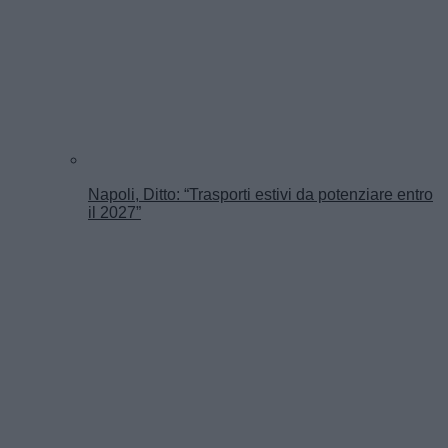
Napoli, Ditto: “Trasporti estivi da potenziare entro
il 2027”