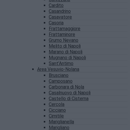
Cardito
Casandrino
Casavatore
Casoria
Frattamaggiore
Frattaminore
Grumo Nevano
Melito di Napoli
Marano di Napoli
Mugnano di Napoli
Sant’Antimo
Area Vesuvio-Nolana
Brusciano
Camposano
Carbonara di Nola
Casalnuovo di Napoli
Castello di Cisterna
Cercola
Cicciano
Cimitile
Mariglianella
Marigliano