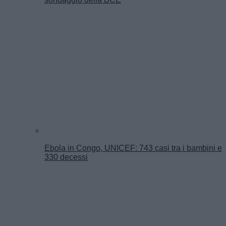
Ebola in Congo, UNICEF: 743 casi tra i bambini e
330 decessi