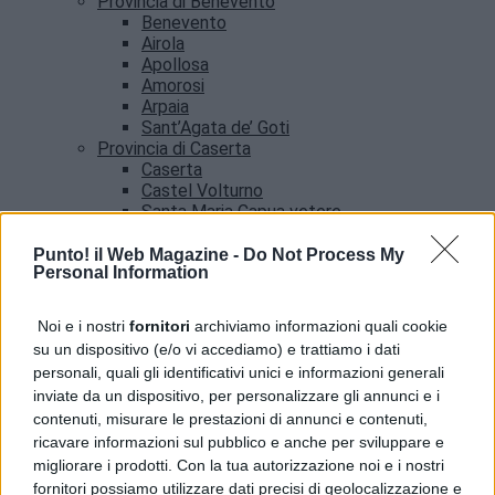
Provincia di Benevento
Benevento
Airola
Apollosa
Amorosi
Arpaia
Sant’Agata de’ Goti
Provincia di Caserta
Caserta
Castel Volturno
Santa Maria Capua vetere
Provincia di Salerno
Salerno
Punto! il Web Magazine -
Do Not Process My
Personal Information
Agropoli
Amalfi
Angri
Noi e i nostri
fornitori
archiviamo informazioni quali cookie
Castellabate
su un dispositivo (e/o vi accediamo) e trattiamo i dati
News
personali, quali gli identificativi unici e informazioni generali
inviate da un dispositivo, per personalizzare gli annunci e i
contenuti, misurare le prestazioni di annunci e contenuti,
ricavare informazioni sul pubblico e anche per sviluppare e
migliorare i prodotti. Con la tua autorizzazione noi e i nostri
fornitori possiamo utilizzare dati precisi di geolocalizzazione e