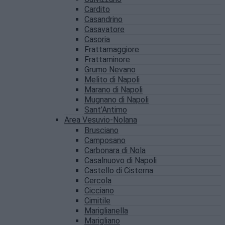
Cardito
Casandrino
Casavatore
Casoria
Frattamaggiore
Frattaminore
Grumo Nevano
Melito di Napoli
Marano di Napoli
Mugnano di Napoli
Sant’Antimo
Area Vesuvio-Nolana
Brusciano
Camposano
Carbonara di Nola
Casalnuovo di Napoli
Castello di Cisterna
Cercola
Cicciano
Cimitile
Mariglianella
Marigliano