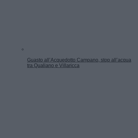
Guasto all’Acquedotto Campano, stop all’acqua
tra Qualiano e Villaricca