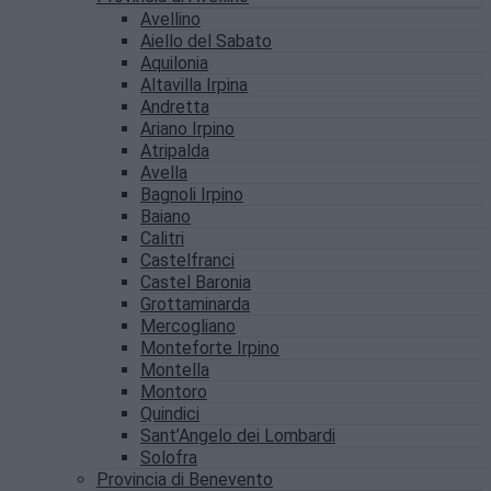
Avellino
Aiello del Sabato
Aquilonia
Altavilla Irpina
Andretta
Ariano Irpino
Atripalda
Avella
Bagnoli Irpino
Baiano
Calitri
Castelfranci
Castel Baronia
Grottaminarda
Mercogliano
Monteforte Irpino
Montella
Montoro
Quindici
Sant’Angelo dei Lombardi
Solofra
Provincia di Benevento