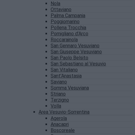
Nola
Ottaviano
Palma Campania
Poggiomarino
Pollena Trocchia
Pomigliano d’Arco
Roccarainola
San Gennaro Vesuviano
San Giuseppe Vesuviano
San Paolo Belsito
San Sebastiano al Vesuvio
San Vitaliano
Sant’Anastasia
Saviano
Somma Vesuviana
Striano
Terzigno
Volla
Area Vesuvio-Sorrentina
Agerola
Anacapri
Boscoreale