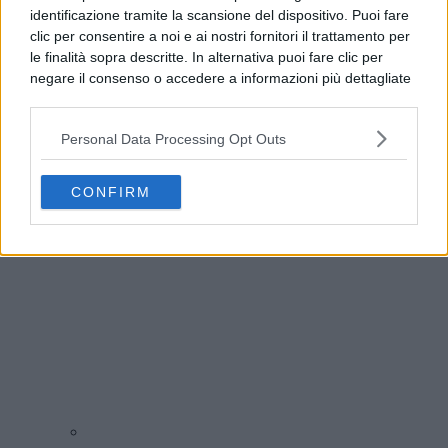
identificazione tramite la scansione del dispositivo. Puoi fare
clic per consentire a noi e ai nostri fornitori il trattamento per
le finalità sopra descritte. In alternativa puoi fare clic per
negare il consenso o accedere a informazioni più dettagliate
e modificare le tue preferenze prima di acconsentire.
Si rende noto che alcuni trattamenti dei dati personali
Personal Data Processing Opt Outs
possono non richiedere il tuo consenso, ma hai il diritto di
Benevento, allerta meteo fino alle 21: l’avviso del
opporti a tale trattamento. Le tue preferenze si
Comune
applicheranno solo a questo sito web. Puoi modificare le tue
CONFIRM
preferenze in qualsiasi momento ritornando su questo sito o
consultando la nostra
informativa sulla riservatezza
.