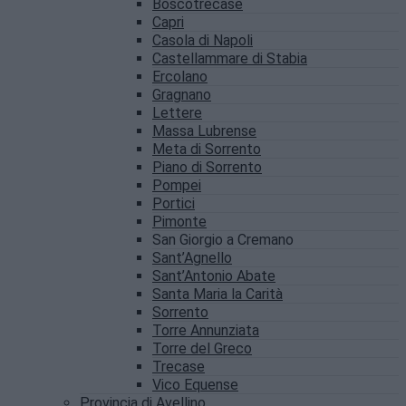
Boscotrecase
Capri
Casola di Napoli
Castellammare di Stabia
Ercolano
Gragnano
Lettere
Massa Lubrense
Meta di Sorrento
Piano di Sorrento
Pompei
Portici
Pimonte
San Giorgio a Cremano
Sant’Agnello
Sant’Antonio Abate
Santa Maria la Carità
Sorrento
Torre Annunziata
Torre del Greco
Trecase
Vico Equense
Provincia di Avellino