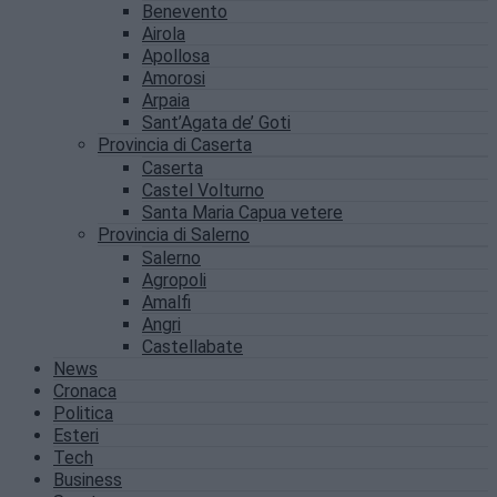
Benevento
Airola
Apollosa
Amorosi
Arpaia
Sant’Agata de’ Goti
Provincia di Caserta
Caserta
Castel Volturno
Santa Maria Capua vetere
Provincia di Salerno
Salerno
Agropoli
Amalfi
Angri
Castellabate
News
Cronaca
Politica
Esteri
Tech
Business