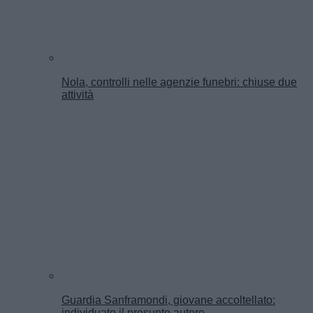
Nola, controlli nelle agenzie funebri: chiuse due
attività
Guardia Sanframondi, giovane accoltellato:
individuato il presunto autore