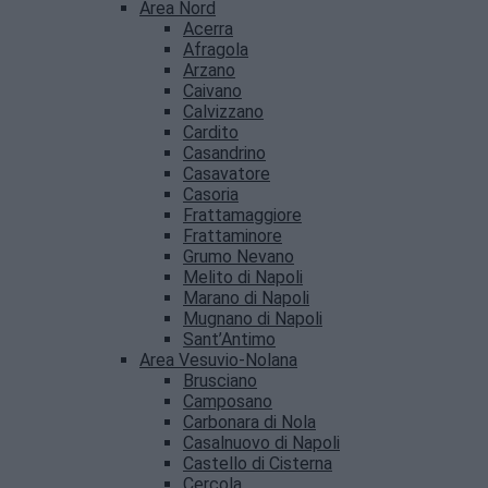
Area Nord
Acerra
Afragola
Arzano
Caivano
Calvizzano
Cardito
Casandrino
Casavatore
Casoria
Frattamaggiore
Frattaminore
Grumo Nevano
Melito di Napoli
Marano di Napoli
Mugnano di Napoli
Sant’Antimo
Area Vesuvio-Nolana
Brusciano
Camposano
Carbonara di Nola
Casalnuovo di Napoli
Castello di Cisterna
Cercola