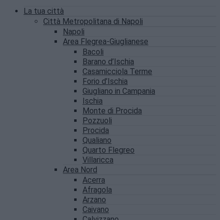
La tua città
Città Metropolitana di Napoli
Napoli
Area Flegrea-Giuglianese
Bacoli
Barano d’Ischia
Casamicciola Terme
Forio d’Ischia
Giugliano in Campania
Ischia
Monte di Procida
Pozzuoli
Procida
Qualiano
Quarto Flegreo
Villaricca
Area Nord
Acerra
Afragola
Arzano
Caivano
Calvizzano