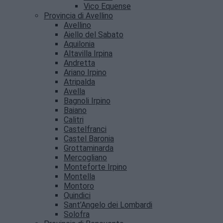
Vico Equense
Provincia di Avellino
Avellino
Aiello del Sabato
Aquilonia
Altavilla Irpina
Andretta
Ariano Irpino
Atripalda
Avella
Bagnoli Irpino
Baiano
Calitri
Castelfranci
Castel Baronia
Grottaminarda
Mercogliano
Monteforte Irpino
Montella
Montoro
Quindici
Sant’Angelo dei Lombardi
Solofra