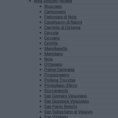
Area Vesuvio-Nolana
Brusciano
Camposano
Carbonara di Nola
Casalnuovo di Napoli
Castello di Cisterna
Cercola
Cicciano
Cimitile
Mariglianella
Marigliano
Nola
Ottaviano
Palma Campania
Poggiomarino
Pollena Trocchia
Pomigliano d’Arco
Roccarainola
San Gennaro Vesuviano
San Giuseppe Vesuviano
San Paolo Belsito
San Sebastiano al Vesuvio
San Vitaliano