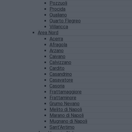
Pozzuoli
Procida
Qualiano
Quarto Flegreo
Villaricca
Area Nord
Acerra
Afragola
Arzano
Caivano
Calvizzano
Cardito
Casandrino
Casavatore
Casoria
Frattamaggiore
Frattaminore
Grumo Nevano
Melito di Napoli
Marano di Napoli
Mugnano di Napoli
Sant’Antimo