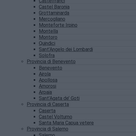
Castelfranci
Castel Baronia
Grottaminarda
Mercogliano
Monteforte Irpino
Montella
Montoro
Quindici
Sant’Angelo dei Lombardi
Solofra
Provincia di Benevento
Benevento
Airola
Apollosa
Amorosi
Arpaia
Sant’Agata de’ Goti
Provincia di Caserta
Caserta
Castel Volturno
Santa Maria Capua vetere
Provincia di Salerno
Salerno