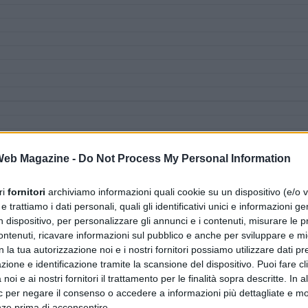
 Web Magazine -
Do Not Process My Personal Information
ri
fornitori
archiviamo informazioni quali cookie su un dispositivo (e/o v
 trattiamo i dati personali, quali gli identificativi unici e informazioni ge
n dispositivo, per personalizzare gli annunci e i contenuti, misurare le p
ntenuti, ricavare informazioni sul pubblico e anche per sviluppare e mig
n la tua autorizzazione noi e i nostri fornitori possiamo utilizzare dati pre
zione e identificazione tramite la scansione del dispositivo. Puoi fare cl
noi e ai nostri fornitori il trattamento per le finalità sopra descritte. In a
ic per negare il consenso o accedere a informazioni più dettagliate e mo
nze prima di acconsentire.