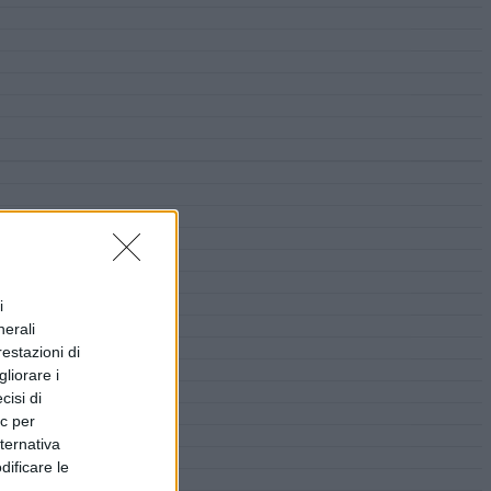
i
nerali
restazioni di
liorare i
cisi di
ic per
lternativa
dificare le