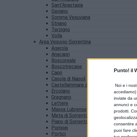
Sant’Anastasia
Saviano
Somma Vesuviana
Striano
Terzigno
Volla
Area Vesuvio-Sorrentina
Agerola
Anacapri
Boscoreale
Boscotrecase
Punto! il
Capri
Casola di Napoli
Castellammare di Stabia
Noi e i nost
Ercolano
accediamo) e
Gragnano
inviate da u
Lettere
annunci e co
Massa Lubrense
prodotti. Co
Meta di Sorrento
geolocalizza
Piano di Sorrento
consentire a 
Pompei
puoi fare cl
Portici
tue prefere