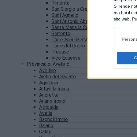
Pimonte
Si rende not
San Giorgio a Cremano
ma hai il di
Sant’Agnello
sito web. Pu
Sant’Antonio Abate
consultando
Santa Maria la Carità
Sorrento
Persona
Torre Annunziata
Torre del Greco
Trecase
Vico Equense
Provincia di Avellino
Avellino
Aiello del Sabato
Aquilonia
Altavilla Irpina
Andretta
Ariano Irpino
Atripalda
Avella
Bagnoli Irpino
Baiano
Calitri