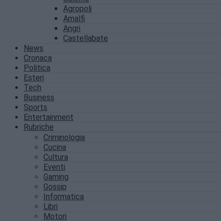
Agropoli
Amalfi
Angri
Castellabate
News
Cronaca
Politica
Esteri
Tech
Business
Sports
Entertainment
Rubriche
Criminologia
Cucina
Cultura
Eventi
Gaming
Gossip
Informatica
Libri
Motori