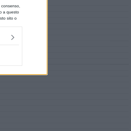
uo consenso,
lo a questo
sto sito o