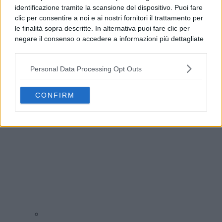
identificazione tramite la scansione del dispositivo. Puoi fare
clic per consentire a noi e ai nostri fornitori il trattamento per
le finalità sopra descritte. In alternativa puoi fare clic per
negare il consenso o accedere a informazioni più dettagliate
e modificare le tue preferenze prima di acconsentire.
Si rende noto che alcuni trattamenti dei dati personali
Personal Data Processing Opt Outs
possono non richiedere il tuo consenso, ma hai il diritto di
Benevento, allerta meteo fino alle 21: l’avviso del
opporti a tale trattamento. Le tue preferenze si
Comune
applicheranno solo a questo sito web. Puoi modificare le tue
CONFIRM
preferenze in qualsiasi momento ritornando su questo sito o
consultando la nostra
informativa sulla riservatezza
.