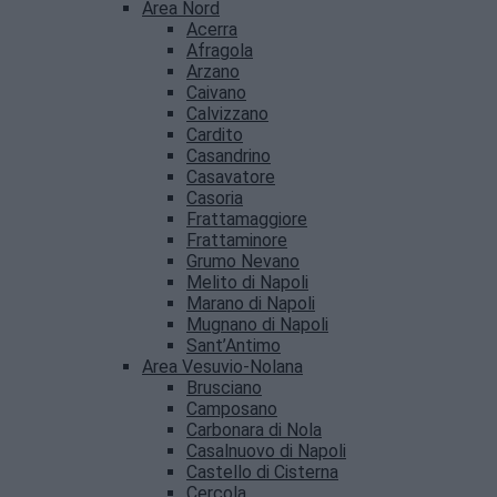
Area Nord
Acerra
Afragola
Arzano
Caivano
Calvizzano
Cardito
Casandrino
Casavatore
Casoria
Frattamaggiore
Frattaminore
Grumo Nevano
Melito di Napoli
Marano di Napoli
Mugnano di Napoli
Sant’Antimo
Area Vesuvio-Nolana
Brusciano
Camposano
Carbonara di Nola
Casalnuovo di Napoli
Castello di Cisterna
Cercola