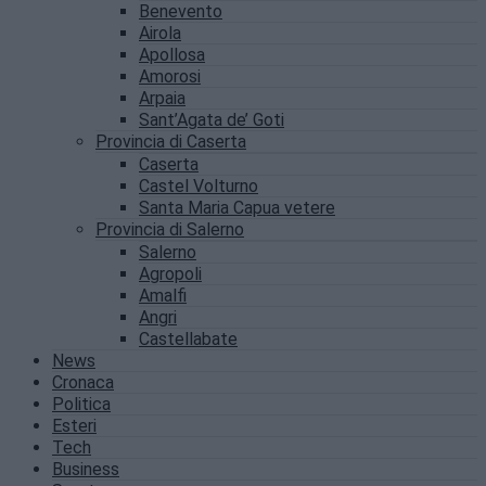
Benevento
Airola
Apollosa
Amorosi
Arpaia
Sant’Agata de’ Goti
Provincia di Caserta
Caserta
Castel Volturno
Santa Maria Capua vetere
Provincia di Salerno
Salerno
Agropoli
Amalfi
Angri
Castellabate
News
Cronaca
Politica
Esteri
Tech
Business