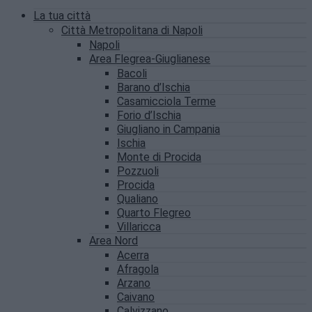
La tua città
Città Metropolitana di Napoli
Napoli
Area Flegrea-Giuglianese
Bacoli
Barano d’Ischia
Casamicciola Terme
Forio d’Ischia
Giugliano in Campania
Ischia
Monte di Procida
Pozzuoli
Procida
Qualiano
Quarto Flegreo
Villaricca
Area Nord
Acerra
Afragola
Arzano
Caivano
Calvizzano