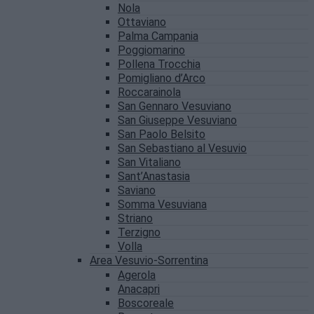
Nola
Ottaviano
Palma Campania
Poggiomarino
Pollena Trocchia
Pomigliano d’Arco
Roccarainola
San Gennaro Vesuviano
San Giuseppe Vesuviano
San Paolo Belsito
San Sebastiano al Vesuvio
San Vitaliano
Sant’Anastasia
Saviano
Somma Vesuviana
Striano
Terzigno
Volla
Area Vesuvio-Sorrentina
Agerola
Anacapri
Boscoreale