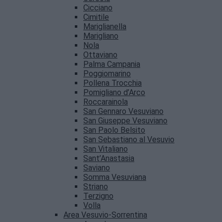
Cicciano
Cimitile
Mariglianella
Marigliano
Nola
Ottaviano
Palma Campania
Poggiomarino
Pollena Trocchia
Pomigliano d’Arco
Roccarainola
San Gennaro Vesuviano
San Giuseppe Vesuviano
San Paolo Belsito
San Sebastiano al Vesuvio
San Vitaliano
Sant’Anastasia
Saviano
Somma Vesuviana
Striano
Terzigno
Volla
Area Vesuvio-Sorrentina