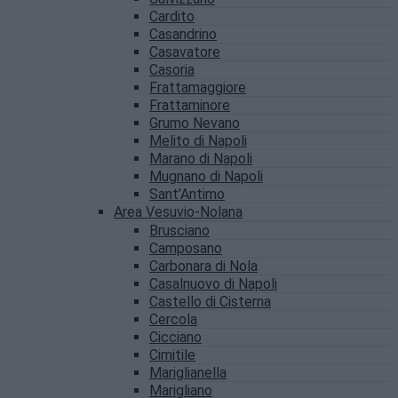
Cardito
Casandrino
Casavatore
Casoria
Frattamaggiore
Frattaminore
Grumo Nevano
Melito di Napoli
Marano di Napoli
Mugnano di Napoli
Sant’Antimo
Area Vesuvio-Nolana
Brusciano
Camposano
Carbonara di Nola
Casalnuovo di Napoli
Castello di Cisterna
Cercola
Cicciano
Cimitile
Mariglianella
Marigliano