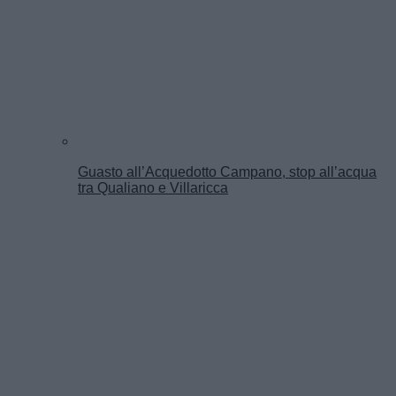
Guasto all’Acquedotto Campano, stop all’acqua
tra Qualiano e Villaricca