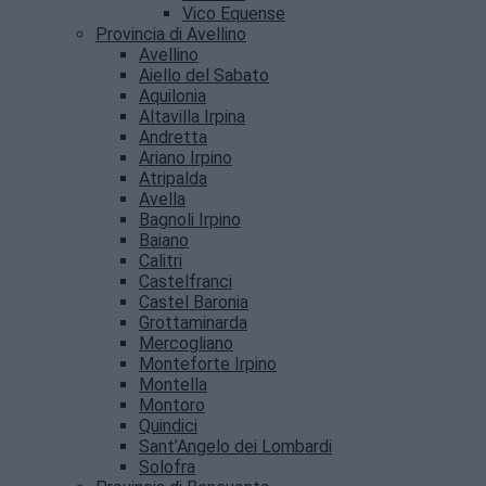
Vico Equense
Provincia di Avellino
Avellino
Aiello del Sabato
Aquilonia
Altavilla Irpina
Andretta
Ariano Irpino
Atripalda
Avella
Bagnoli Irpino
Baiano
Calitri
Castelfranci
Castel Baronia
Grottaminarda
Mercogliano
Monteforte Irpino
Montella
Montoro
Quindici
Sant’Angelo dei Lombardi
Solofra