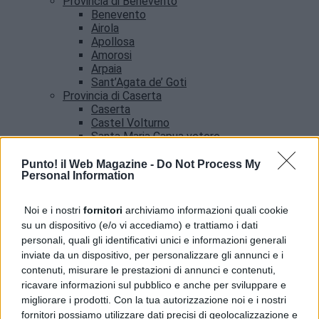
Provincia di Benevento
Benevento
Airola
Apollosa
Amorosi
Arpaia
Sant’Agata de’ Goti
Provincia di Caserta
Caserta
Castel Volturno
Santa Maria Capua vetere
Provincia di Salerno
Salerno
Punto! il Web Magazine -
Do Not Process My
Personal Information
Agropoli
Amalfi
Angri
Noi e i nostri
fornitori
archiviamo informazioni quali cookie
Castellabate
su un dispositivo (e/o vi accediamo) e trattiamo i dati
News
personali, quali gli identificativi unici e informazioni generali
inviate da un dispositivo, per personalizzare gli annunci e i
contenuti, misurare le prestazioni di annunci e contenuti,
ricavare informazioni sul pubblico e anche per sviluppare e
migliorare i prodotti. Con la tua autorizzazione noi e i nostri
fornitori possiamo utilizzare dati precisi di geolocalizzazione e