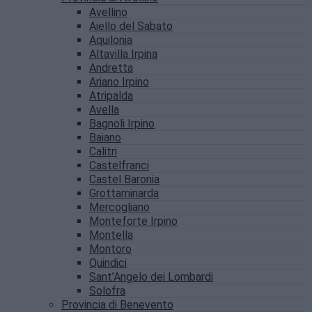
Avellino
Aiello del Sabato
Aquilonia
Altavilla Irpina
Andretta
Ariano Irpino
Atripalda
Avella
Bagnoli Irpino
Baiano
Calitri
Castelfranci
Castel Baronia
Grottaminarda
Mercogliano
Monteforte Irpino
Montella
Montoro
Quindici
Sant’Angelo dei Lombardi
Solofra
Provincia di Benevento