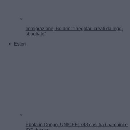
Immigrazione, Boldrin: “Irregolari creati da leggi
sbagliate”
Esteri
Ebola in Congo, UNICEF: 743 casi tra i bambini e
330 decessi