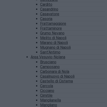
Cardito
Casandrino
Casavatore
Casoria
Frattamaggiore
Frattaminore
Grumo Nevano
Melito di Napoli
Marano di Napoli
Mugnano di Napoli
Sant’Antimo
Area Vesuvio-Nolana
Brusciano
Camposano
Carbonara di Nola
Casalnuovo di Napoli
Castello di Cisterna
Cercola
Cicciano
Cimitile
Mariglianella
Marigliano