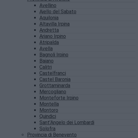
Avellino
Aiello del Sabato
Aquilonia
Altavilla Irpina
Andretta
Ariano Irpino
Atripalda
Avella
Bagnoli Irpino
Baiano
Calitri
Castelfranci
Castel Baronia
Grottaminarda
Mercogliano
Monteforte Irpino
Montella
Montoro
Quindici
Sant’Angelo dei Lombardi
Solofra
Provincia di Benevento