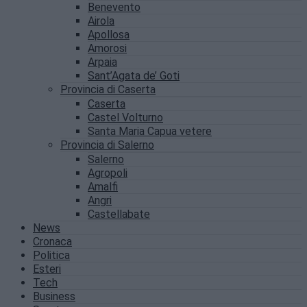
Benevento
Airola
Apollosa
Amorosi
Arpaia
Sant’Agata de’ Goti
Provincia di Caserta
Caserta
Castel Volturno
Santa Maria Capua vetere
Provincia di Salerno
Salerno
Agropoli
Amalfi
Angri
Castellabate
News
Cronaca
Politica
Esteri
Tech
Business