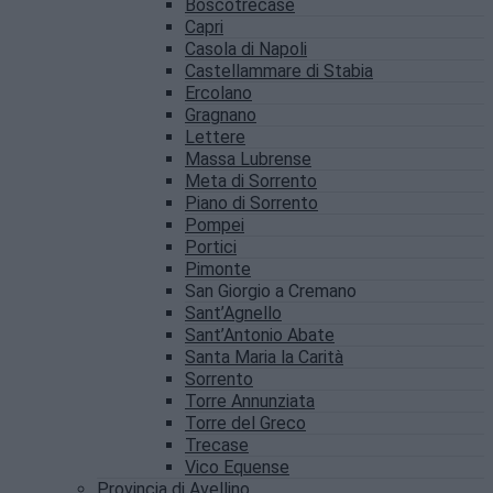
Boscotrecase
Capri
Casola di Napoli
Castellammare di Stabia
Ercolano
Gragnano
Lettere
Massa Lubrense
Meta di Sorrento
Piano di Sorrento
Pompei
Portici
Pimonte
San Giorgio a Cremano
Sant’Agnello
Sant’Antonio Abate
Santa Maria la Carità
Sorrento
Torre Annunziata
Torre del Greco
Trecase
Vico Equense
Provincia di Avellino