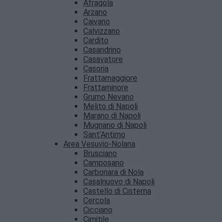
Afragola
Arzano
Caivano
Calvizzano
Cardito
Casandrino
Casavatore
Casoria
Frattamaggiore
Frattaminore
Grumo Nevano
Melito di Napoli
Marano di Napoli
Mugnano di Napoli
Sant’Antimo
Area Vesuvio-Nolana
Brusciano
Camposano
Carbonara di Nola
Casalnuovo di Napoli
Castello di Cisterna
Cercola
Cicciano
Cimitile