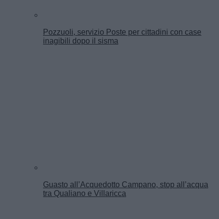
Pozzuoli, servizio Poste per cittadini con case
inagibili dopo il sisma
Guasto all’Acquedotto Campano, stop all’acqua
tra Qualiano e Villaricca