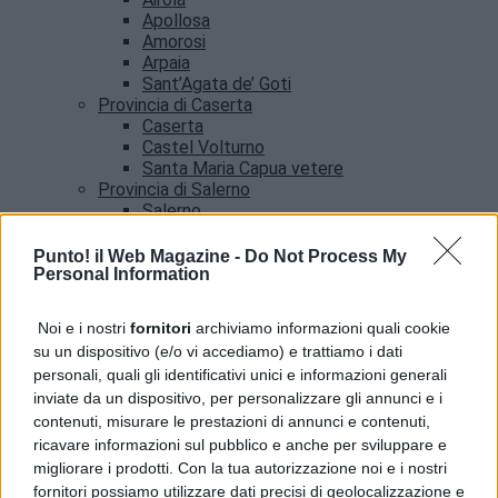
Apollosa
Amorosi
Arpaia
Sant’Agata de’ Goti
Provincia di Caserta
Caserta
Castel Volturno
Santa Maria Capua vetere
Provincia di Salerno
Salerno
Agropoli
Amalfi
Punto! il Web Magazine -
Do Not Process My
Angri
Personal Information
Castellabate
News
Noi e i nostri
fornitori
archiviamo informazioni quali cookie
su un dispositivo (e/o vi accediamo) e trattiamo i dati
Benevento, allerta meteo fino alle 21: l’avviso del
personali, quali gli identificativi unici e informazioni generali
Comune
inviate da un dispositivo, per personalizzare gli annunci e i
contenuti, misurare le prestazioni di annunci e contenuti,
ricavare informazioni sul pubblico e anche per sviluppare e
migliorare i prodotti. Con la tua autorizzazione noi e i nostri
fornitori possiamo utilizzare dati precisi di geolocalizzazione e