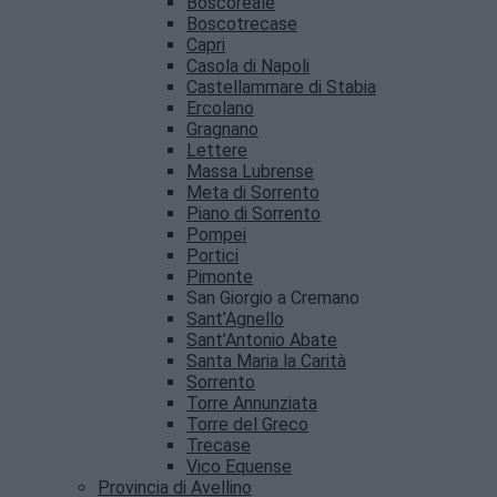
Boscoreale
Boscotrecase
Capri
Casola di Napoli
Castellammare di Stabia
Ercolano
Gragnano
Lettere
Massa Lubrense
Meta di Sorrento
Piano di Sorrento
Pompei
Portici
Pimonte
San Giorgio a Cremano
Sant’Agnello
Sant’Antonio Abate
Santa Maria la Carità
Sorrento
Torre Annunziata
Torre del Greco
Trecase
Vico Equense
Provincia di Avellino