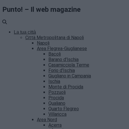
Punto! – Il web magazine
La tua città
Città Metropolitana di Napoli
Napoli
Area Flegrea-Giuglianese
Bacoli
Barano d’Ischia
Casamicciola Terme
Forio d’Ischia
Giugliano in Campania
Ischia
Monte di Procida
Pozzuoli
Procida
Qualiano
Quarto Flegreo
Villaricca
Area Nord
Acerra