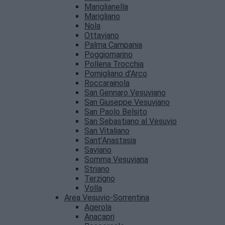
Mariglianella
Marigliano
Nola
Ottaviano
Palma Campania
Poggiomarino
Pollena Trocchia
Pomigliano d’Arco
Roccarainola
San Gennaro Vesuviano
San Giuseppe Vesuviano
San Paolo Belsito
San Sebastiano al Vesuvio
San Vitaliano
Sant’Anastasia
Saviano
Somma Vesuviana
Striano
Terzigno
Volla
Area Vesuvio-Sorrentina
Agerola
Anacapri