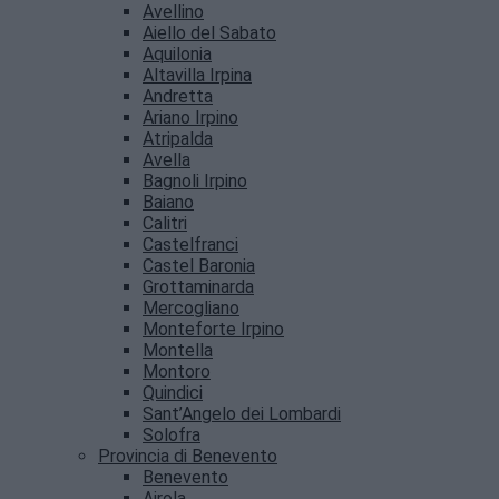
Avellino
Aiello del Sabato
Aquilonia
Altavilla Irpina
Andretta
Ariano Irpino
Atripalda
Avella
Bagnoli Irpino
Baiano
Calitri
Castelfranci
Castel Baronia
Grottaminarda
Mercogliano
Monteforte Irpino
Montella
Montoro
Quindici
Sant’Angelo dei Lombardi
Solofra
Provincia di Benevento
Benevento
Airola