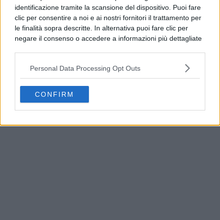
identificazione tramite la scansione del dispositivo. Puoi fare
clic per consentire a noi e ai nostri fornitori il trattamento per
le finalità sopra descritte. In alternativa puoi fare clic per
negare il consenso o accedere a informazioni più dettagliate
e modificare le tue preferenze prima di acconsentire.
Si rende noto che alcuni trattamenti dei dati personali
Personal Data Processing Opt Outs
possono non richiedere il tuo consenso, ma hai il diritto di
opporti a tale trattamento. Le tue preferenze si
applicheranno solo a questo sito web. Puoi modificare le tue
CONFIRM
America’s Cup, Casamicciola espone le prime
preferenze in qualsiasi momento ritornando su questo sito o
bandiere ufficiali
consultando la nostra
informativa sulla riservatezza
.