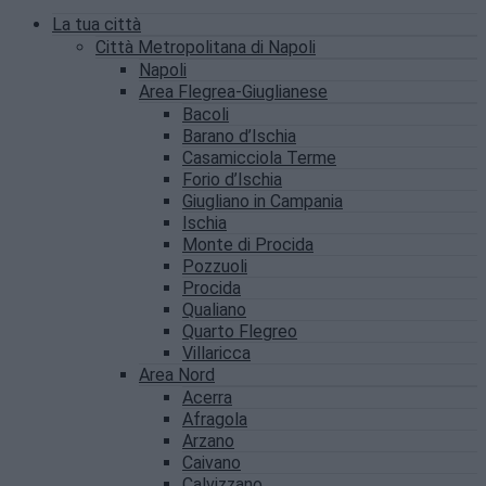
La tua città
Città Metropolitana di Napoli
Napoli
Area Flegrea-Giuglianese
Bacoli
Barano d’Ischia
Casamicciola Terme
Forio d’Ischia
Giugliano in Campania
Ischia
Monte di Procida
Pozzuoli
Procida
Qualiano
Quarto Flegreo
Villaricca
Area Nord
Acerra
Afragola
Arzano
Caivano
Calvizzano