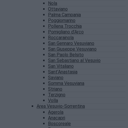
Nola
Ottaviano
Palma Campania
Poggiomarino
Pollena Trocchia
Pomigliano d’Arco
Roccarainola
San Gennaro Vesuviano
San Giuseppe Vesuviano
San Paolo Belsito
San Sebastiano al Vesuvio
San Vitaliano
Sant’Anastasia
Saviano
Somma Vesuviana
Striano
Terzigno
Volla
Area Vesuvio-Sorrentina
Agerola
Anacapri
Boscoreale