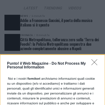
LATEST
TRENDING
VIDEOS
NEWS
6 minuti fa
Addio a Francesco Guccini, il poeta della musica
italiana si è spento
CRONACA
8 minuti fa
Città Metropolitana, tolleranza zero sulla ‘Terra dei
Fuochi’: la Polizia Metropolitana sequestra due
aziende completamente abusive a Napoli
NEWS
41 minuti fa
Qualiano, rifiuti e materiale edile in periferia:
Punto! il Web Magazine -
Do Not Process My
continuano gli abbandoni
Personal Information
CRONACA
4 ore fa
Secondigliano, si oppone ai controlli e aggredisce gli
Noi e i nostri
fornitori
archiviamo informazioni quali cookie
agenti: arrestato
su un dispositivo (e/o vi accediamo) e trattiamo i dati
personali, quali gli identificativi unici e informazioni generali
inviate da un dispositivo, per personalizzare gli annunci e i
CRONACA
6 ore fa
Castellammare, irrompe con un machete dal
contenuti, misurare le prestazioni di annunci e contenuti,
parrucchiere: arrestato
ricavare informazioni sul pubblico e anche per sviluppare e