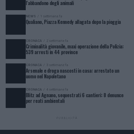
l’abbandono degli animali
NEWS
1 settimana fa
Qualiano, Piazza Kennedy allagata dopo la pioggia
CRONACA
2 settimane fa
Criminalità giovanile, maxi operazione della Polizia:
539 arresti in 44 province
CRONACA
3 settimane fa
Arsenale e droga nascosti in casa: arrestato un
uomo nel Napoletano
CRONACA
4 settimane fa
Blitz ad Agnano, sequestrati 6 cantieri: 8 denunce
per reati ambientali
PUBBLICITÀ