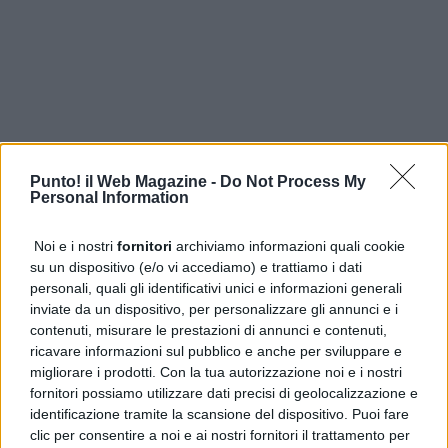
Punto! il Web Magazine -
Do Not Process My
Personal Information
Noi e i nostri
fornitori
archiviamo informazioni quali cookie
su un dispositivo (e/o vi accediamo) e trattiamo i dati
personali, quali gli identificativi unici e informazioni generali
inviate da un dispositivo, per personalizzare gli annunci e i
contenuti, misurare le prestazioni di annunci e contenuti,
ricavare informazioni sul pubblico e anche per sviluppare e
migliorare i prodotti. Con la tua autorizzazione noi e i nostri
ULTIME DALLA PRIMA
fornitori possiamo utilizzare dati precisi di geolocalizzazione e
identificazione tramite la scansione del dispositivo. Puoi fare
Cercola, CDU contro la revoca della Biblioteca Siani dai
clic per consentire a noi e ai nostri fornitori il trattamento per
beni comuni