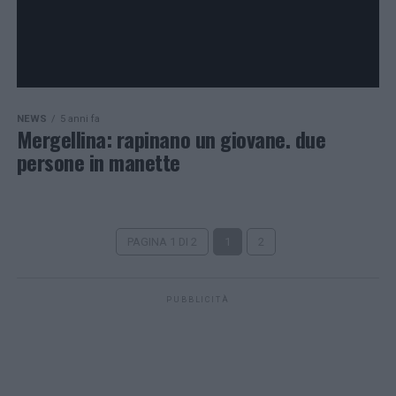
NEWS
5 anni fa
Mergellina: rapinano un giovane. due
persone in manette
PAGINA 1 DI 2
1
2
PUBBLICITÀ