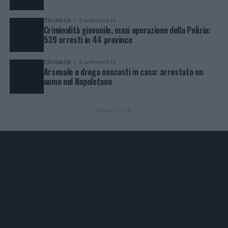
CRONACA
3 settimane fa
Criminalità giovanile, maxi operazione della Polizia:
539 arresti in 44 province
CRONACA
3 settimane fa
Arsenale e droga nascosti in casa: arrestato un
uomo nel Napoletano
PUBBLICITÀ