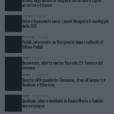
Ischia, aggredisce la moglie e accoltella il figlio:
arrestato 48enne
ESTERI
3 ore fa
Future banconote euro: i nuovi disegni e il sondaggio
della BCE
POLITICA
4 ore fa
Paduli, intervento su Via Ignazia dopo i solleciti di
SiAmo Paduli
NEWS
4 ore fa
Benevento, allerta meteo fino alle 21: l’avviso del
Comune
NEWS
1 giorno fa
Guasto all’Acquedotto Campano, stop all’acqua tra
Qualiano e Villaricca
NEWS
4 giorni fa
Qualiano, albero mutilato in Santa Maria a Cubito:
una vergogna