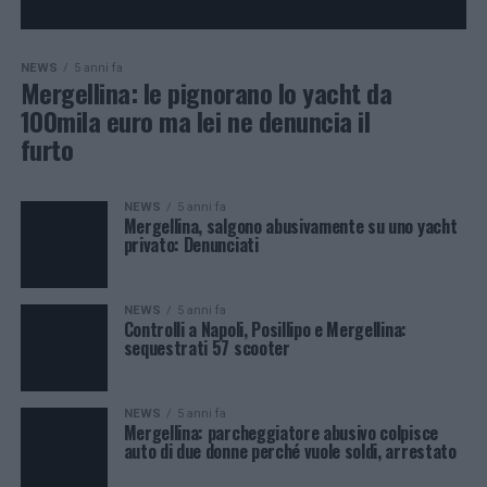
NEWS
5 anni fa
Mergellina: le pignorano lo yacht da
100mila euro ma lei ne denuncia il
furto
NEWS
5 anni fa
Mergellina, salgono abusivamente su uno yacht
privato: Denunciati
NEWS
5 anni fa
Controlli a Napoli, Posillipo e Mergellina:
sequestrati 57 scooter
NEWS
5 anni fa
Mergellina: parcheggiatore abusivo colpisce
auto di due donne perché vuole soldi, arrestato