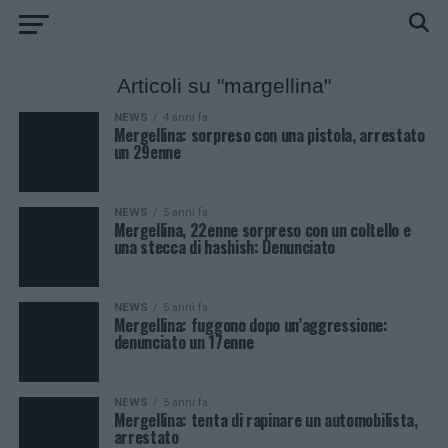
Articoli su "margellina"
NEWS
4 anni fa
Mergellina: sorpreso con una pistola, arrestato
un 29enne
NEWS
5 anni fa
Mergellina, 22enne sorpreso con un coltello e
una stecca di hashish: Denunciato
NEWS
5 anni fa
Mergellina: fuggono dopo un’aggressione:
denunciato un 17enne
NEWS
5 anni fa
Mergellina: tenta di rapinare un automobilista,
arrestato