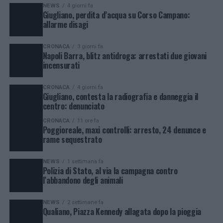
NEWS
4 giorni fa
Giugliano, perdita d’acqua su Corso Campano:
allarme disagi
CRONACA
3 giorni fa
Napoli Barra, blitz antidroga: arrestati due giovani
incensurati
CRONACA
4 giorni fa
Giugliano, contesta la radiografia e danneggia il
centro: denunciato
CRONACA
11 ore fa
Poggioreale, maxi controlli: arresto, 24 denunce e
rame sequestrato
NEWS
1 settimana fa
Polizia di Stato, al via la campagna contro
l’abbandono degli animali
NEWS
2 settimane fa
Qualiano, Piazza Kennedy allagata dopo la pioggia