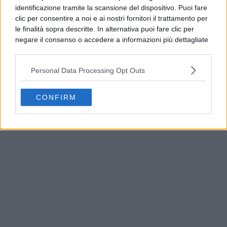
identificazione tramite la scansione del dispositivo. Puoi fare
clic per consentire a noi e ai nostri fornitori il trattamento per
le finalità sopra descritte. In alternativa puoi fare clic per
negare il consenso o accedere a informazioni più dettagliate
e modificare le tue preferenze prima di acconsentire.
Si rende noto che alcuni trattamenti dei dati personali
Personal Data Processing Opt Outs
possono non richiedere il tuo consenso, ma hai il diritto di
opporti a tale trattamento. Le tue preferenze si
applicheranno solo a questo sito web. Puoi modificare le tue
CONFIRM
Terra dei Fuochi, il Generale Parrulli visita la
preferenze in qualsiasi momento ritornando su questo sito o
Control Room interforze
consultando la nostra
informativa sulla riservatezza
.