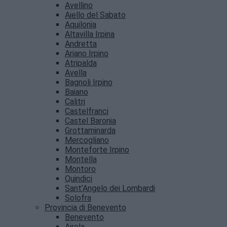
Avellino
Aiello del Sabato
Aquilonia
Altavilla Irpina
Andretta
Ariano Irpino
Atripalda
Avella
Bagnoli Irpino
Baiano
Calitri
Castelfranci
Castel Baronia
Grottaminarda
Mercogliano
Monteforte Irpino
Montella
Montoro
Quindici
Sant’Angelo dei Lombardi
Solofra
Provincia di Benevento
Benevento
Airola