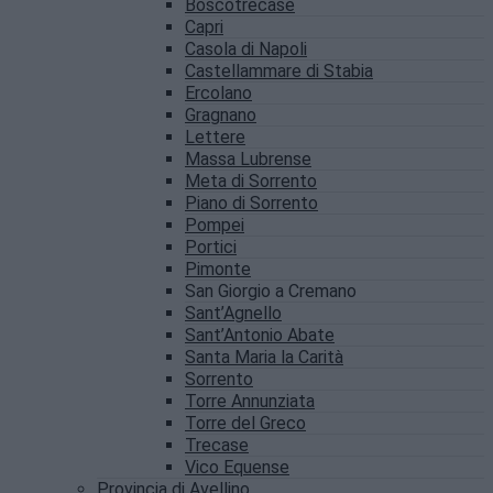
Boscotrecase
Capri
Casola di Napoli
Castellammare di Stabia
Ercolano
Gragnano
Lettere
Massa Lubrense
Meta di Sorrento
Piano di Sorrento
Pompei
Portici
Pimonte
San Giorgio a Cremano
Sant’Agnello
Sant’Antonio Abate
Santa Maria la Carità
Sorrento
Torre Annunziata
Torre del Greco
Trecase
Vico Equense
Provincia di Avellino