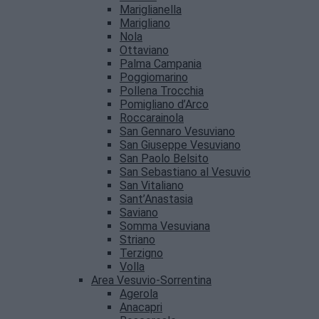
Mariglianella
Marigliano
Nola
Ottaviano
Palma Campania
Poggiomarino
Pollena Trocchia
Pomigliano d’Arco
Roccarainola
San Gennaro Vesuviano
San Giuseppe Vesuviano
San Paolo Belsito
San Sebastiano al Vesuvio
San Vitaliano
Sant’Anastasia
Saviano
Somma Vesuviana
Striano
Terzigno
Volla
Area Vesuvio-Sorrentina
Agerola
Anacapri