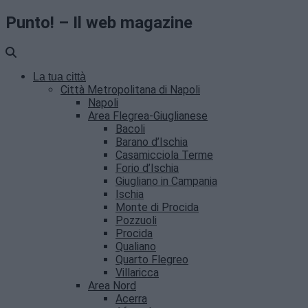
Punto! – Il web magazine
La tua città
Città Metropolitana di Napoli
Napoli
Area Flegrea-Giuglianese
Bacoli
Barano d’Ischia
Casamicciola Terme
Forio d’Ischia
Giugliano in Campania
Ischia
Monte di Procida
Pozzuoli
Procida
Qualiano
Quarto Flegreo
Villaricca
Area Nord
Acerra