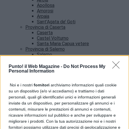
Apollosa
Amorosi
Arpaia
Sant’Agata de’ Goti
Provincia di Caserta
Caserta
Castel Volturno
Santa Maria Capua vetere
Provincia di Salerno
Salerno
Agropoli
Amalfi
Punto! il Web Magazine -
Do Not Process My
Angri
Personal Information
Castellabate
News
Noi e i nostri
fornitori
archiviamo informazioni quali cookie
su un dispositivo (e/o vi accediamo) e trattiamo i dati
Guasto all’Acquedotto Campano, stop all’acqua
personali, quali gli identificativi unici e informazioni generali
tra Qualiano e Villaricca
inviate da un dispositivo, per personalizzare gli annunci e i
contenuti, misurare le prestazioni di annunci e contenuti,
ricavare informazioni sul pubblico e anche per sviluppare e
migliorare i prodotti. Con la tua autorizzazione noi e i nostri
fornitori possiamo utilizzare dati precisi di geolocalizzazione e