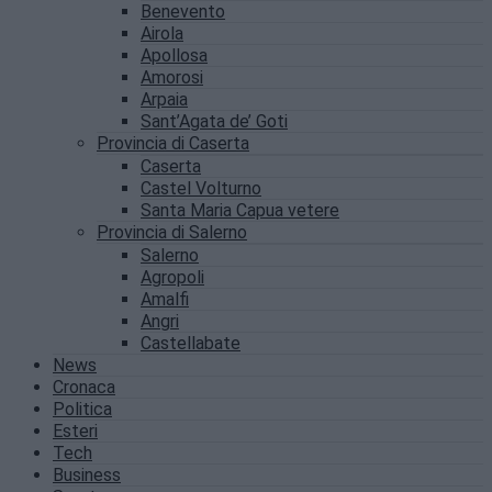
Benevento
Airola
Apollosa
Amorosi
Arpaia
Sant’Agata de’ Goti
Provincia di Caserta
Caserta
Castel Volturno
Santa Maria Capua vetere
Provincia di Salerno
Salerno
Agropoli
Amalfi
Angri
Castellabate
News
Cronaca
Politica
Esteri
Tech
Business