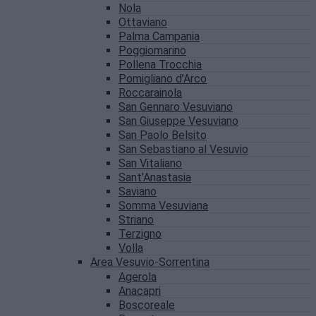
Nola
Ottaviano
Palma Campania
Poggiomarino
Pollena Trocchia
Pomigliano d’Arco
Roccarainola
San Gennaro Vesuviano
San Giuseppe Vesuviano
San Paolo Belsito
San Sebastiano al Vesuvio
San Vitaliano
Sant’Anastasia
Saviano
Somma Vesuviana
Striano
Terzigno
Volla
Area Vesuvio-Sorrentina
Agerola
Anacapri
Boscoreale