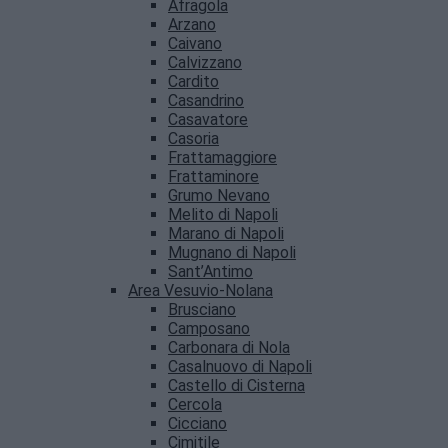
Afragola
Arzano
Caivano
Calvizzano
Cardito
Casandrino
Casavatore
Casoria
Frattamaggiore
Frattaminore
Grumo Nevano
Melito di Napoli
Marano di Napoli
Mugnano di Napoli
Sant’Antimo
Area Vesuvio-Nolana
Brusciano
Camposano
Carbonara di Nola
Casalnuovo di Napoli
Castello di Cisterna
Cercola
Cicciano
Cimitile