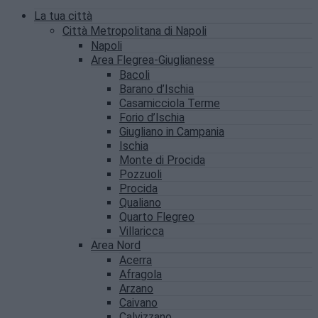
La tua città
Città Metropolitana di Napoli
Napoli
Area Flegrea-Giuglianese
Bacoli
Barano d’Ischia
Casamicciola Terme
Forio d’Ischia
Giugliano in Campania
Ischia
Monte di Procida
Pozzuoli
Procida
Qualiano
Quarto Flegreo
Villaricca
Area Nord
Acerra
Afragola
Arzano
Caivano
Calvizzano