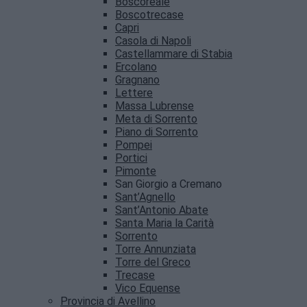
Boscoreale
Boscotrecase
Capri
Casola di Napoli
Castellammare di Stabia
Ercolano
Gragnano
Lettere
Massa Lubrense
Meta di Sorrento
Piano di Sorrento
Pompei
Portici
Pimonte
San Giorgio a Cremano
Sant’Agnello
Sant’Antonio Abate
Santa Maria la Carità
Sorrento
Torre Annunziata
Torre del Greco
Trecase
Vico Equense
Provincia di Avellino