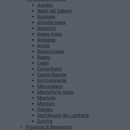
Avellino
Aiello del Sabato
Aquilonia
Altavilla Irpina
Andretta
Ariano Irpino
Atripalda
Avella
Bagnoli Irpino
Baiano
Calitri
Castelfranci
Castel Baronia
Grottaminarda
Mercogliano
Monteforte Irpino
Montella
Montoro
Quindici
Sant’Angelo dei Lombardi
Solofra
Provincia di Benevento