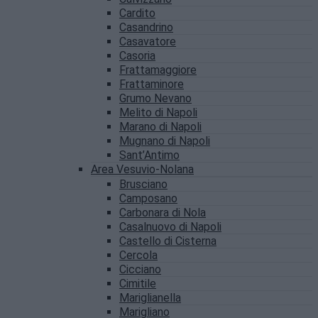
Cardito
Casandrino
Casavatore
Casoria
Frattamaggiore
Frattaminore
Grumo Nevano
Melito di Napoli
Marano di Napoli
Mugnano di Napoli
Sant’Antimo
Area Vesuvio-Nolana
Brusciano
Camposano
Carbonara di Nola
Casalnuovo di Napoli
Castello di Cisterna
Cercola
Cicciano
Cimitile
Mariglianella
Marigliano