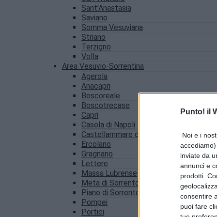
Sant’Anastasia
Saviano
Somma Vesuviana
Striano
Terzigno
Volla
Area Vesuvio-Sorrentina
Agerola
Anacapri
Boscoreale
Boscotrecase
Punto! il
Capri
Casola di Napoli
Castellammare di Stabia
Noi e i nost
Ercolano
accediamo) e
Gragnano
inviate da u
Lettere
annunci e co
Massa Lubrense
prodotti. Co
Meta di Sorrento
geolocalizza
Piano di Sorrento
consentire a 
Pompei
puoi fare cl
Portici
tue prefere