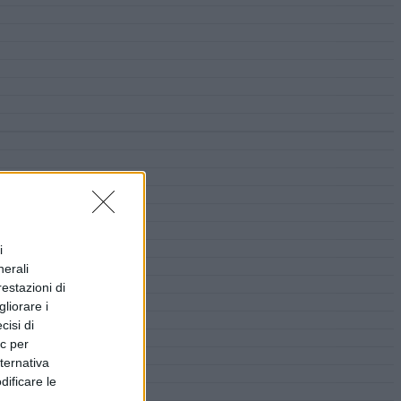
i
nerali
restazioni di
liorare i
cisi di
ic per
lternativa
dificare le