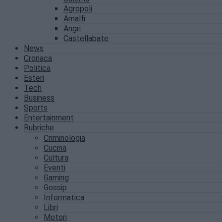
Agropoli
Amalfi
Angri
Castellabate
News
Cronaca
Politica
Esteri
Tech
Business
Sports
Entertainment
Rubriche
Criminologia
Cucina
Cultura
Eventi
Gaming
Gossip
Informatica
Libri
Motori