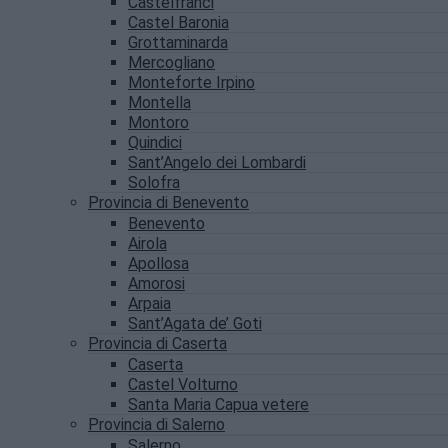
Castelfranci
Castel Baronia
Grottaminarda
Mercogliano
Monteforte Irpino
Montella
Montoro
Quindici
Sant’Angelo dei Lombardi
Solofra
Provincia di Benevento
Benevento
Airola
Apollosa
Amorosi
Arpaia
Sant’Agata de’ Goti
Provincia di Caserta
Caserta
Castel Volturno
Santa Maria Capua vetere
Provincia di Salerno
Salerno