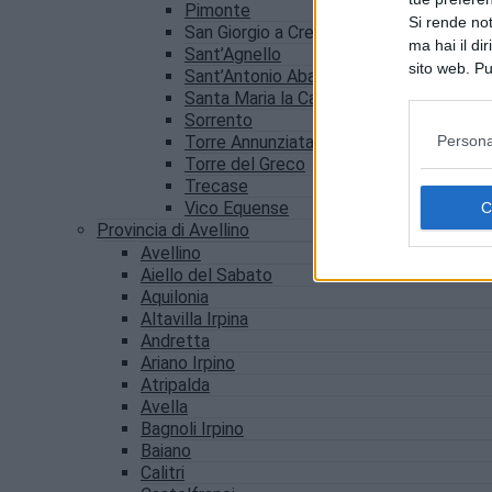
Pimonte
Si rende not
San Giorgio a Cremano
ma hai il di
Sant’Agnello
sito web. Pu
Sant’Antonio Abate
consultando
Santa Maria la Carità
Sorrento
Persona
Torre Annunziata
Torre del Greco
Trecase
Vico Equense
Provincia di Avellino
Avellino
Aiello del Sabato
Aquilonia
Altavilla Irpina
Andretta
Ariano Irpino
Atripalda
Avella
Bagnoli Irpino
Baiano
Calitri