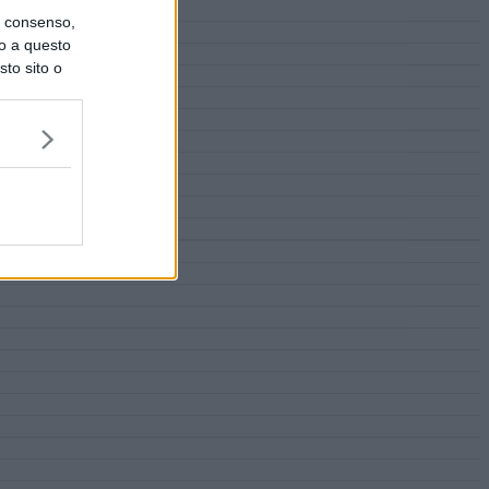
uo consenso,
lo a questo
sto sito o