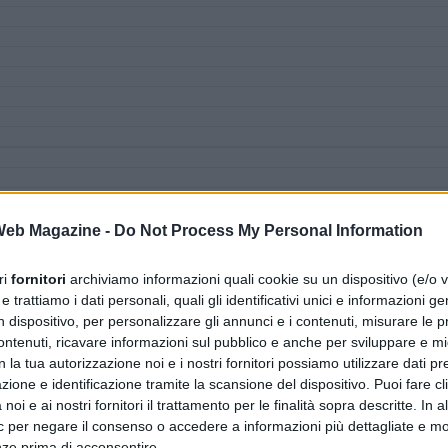
 Web Magazine -
Do Not Process My Personal Information
ri
fornitori
archiviamo informazioni quali cookie su un dispositivo (e/o v
 trattiamo i dati personali, quali gli identificativi unici e informazioni ge
n dispositivo, per personalizzare gli annunci e i contenuti, misurare le p
ntenuti, ricavare informazioni sul pubblico e anche per sviluppare e mig
n la tua autorizzazione noi e i nostri fornitori possiamo utilizzare dati pre
zione e identificazione tramite la scansione del dispositivo. Puoi fare cl
noi e ai nostri fornitori il trattamento per le finalità sopra descritte. In a
ic per negare il consenso o accedere a informazioni più dettagliate e mo
nze prima di acconsentire.