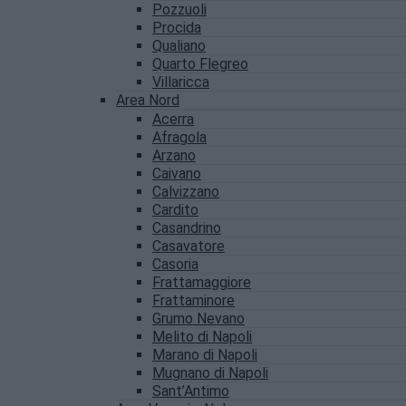
Pozzuoli
Procida
Qualiano
Quarto Flegreo
Villaricca
Area Nord
Acerra
Afragola
Arzano
Caivano
Calvizzano
Cardito
Casandrino
Casavatore
Casoria
Frattamaggiore
Frattaminore
Grumo Nevano
Melito di Napoli
Marano di Napoli
Mugnano di Napoli
Sant’Antimo