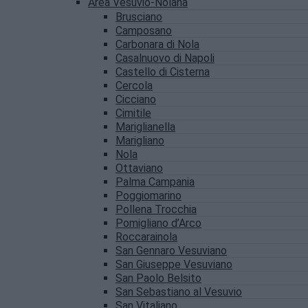
Area Vesuvio-Nolana
Brusciano
Camposano
Carbonara di Nola
Casalnuovo di Napoli
Castello di Cisterna
Cercola
Cicciano
Cimitile
Mariglianella
Marigliano
Nola
Ottaviano
Palma Campania
Poggiomarino
Pollena Trocchia
Pomigliano d’Arco
Roccarainola
San Gennaro Vesuviano
San Giuseppe Vesuviano
San Paolo Belsito
San Sebastiano al Vesuvio
San Vitaliano