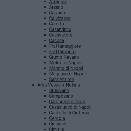
Afragola
Arzano
Caivano
Calvizzano
Cardito
Casandrino
Casavatore
Casoria
Frattamaggiore
Frattaminore
Grumo Nevano
Melito di Napoli
Marano di Napoli
Mugnano di Napoli
Sant’Antimo
Area Vesuvio-Nolana
Brusciano
Camposano
Carbonara di Nola
Casalnuovo di Napoli
Castello di Cisterna
Cercola
Cicciano
Cimitile