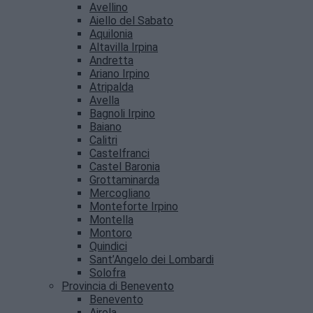
Avellino
Aiello del Sabato
Aquilonia
Altavilla Irpina
Andretta
Ariano Irpino
Atripalda
Avella
Bagnoli Irpino
Baiano
Calitri
Castelfranci
Castel Baronia
Grottaminarda
Mercogliano
Monteforte Irpino
Montella
Montoro
Quindici
Sant’Angelo dei Lombardi
Solofra
Provincia di Benevento
Benevento
Airola