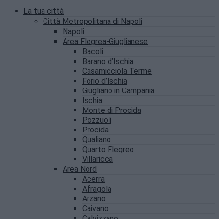
La tua città
Città Metropolitana di Napoli
Napoli
Area Flegrea-Giuglianese
Bacoli
Barano d’Ischia
Casamicciola Terme
Forio d’Ischia
Giugliano in Campania
Ischia
Monte di Procida
Pozzuoli
Procida
Qualiano
Quarto Flegreo
Villaricca
Area Nord
Acerra
Afragola
Arzano
Caivano
Calvizzano