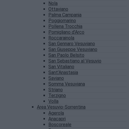
Nola
Ottaviano
Palma Campania
Poggiomarino
Pollena Trocchia
Pomigliano d’Arco
Roccarainola
San Gennaro Vesuviano
San Giuseppe Vesuviano
San Paolo Belsito
San Sebastiano al Vesuvio
San Vitaliano
Sant’Anastasia
Saviano
Somma Vesuviana
Striano
Terzigno
Volla
Area Vesuvio-Sorrentina
Agerola
Anacapri
Boscoreale