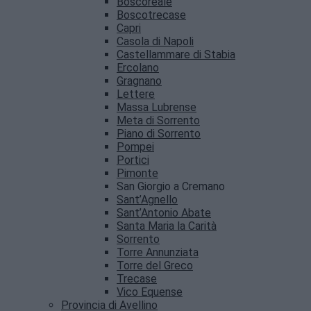
Boscoreale
Boscotrecase
Capri
Casola di Napoli
Castellammare di Stabia
Ercolano
Gragnano
Lettere
Massa Lubrense
Meta di Sorrento
Piano di Sorrento
Pompei
Portici
Pimonte
San Giorgio a Cremano
Sant’Agnello
Sant’Antonio Abate
Santa Maria la Carità
Sorrento
Torre Annunziata
Torre del Greco
Trecase
Vico Equense
Provincia di Avellino