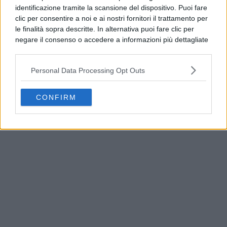
identificazione tramite la scansione del dispositivo. Puoi fare
clic per consentire a noi e ai nostri fornitori il trattamento per
le finalità sopra descritte. In alternativa puoi fare clic per
negare il consenso o accedere a informazioni più dettagliate
e modificare le tue preferenze prima di acconsentire.
Si rende noto che alcuni trattamenti dei dati personali
Personal Data Processing Opt Outs
possono non richiedere il tuo consenso, ma hai il diritto di
opporti a tale trattamento. Le tue preferenze si
applicheranno solo a questo sito web. Puoi modificare le tue
CONFIRM
Qualiano, rifiuti e materiale edile in periferia:
preferenze in qualsiasi momento ritornando su questo sito o
continuano gli abbandoni
consultando la nostra
informativa sulla riservatezza
.