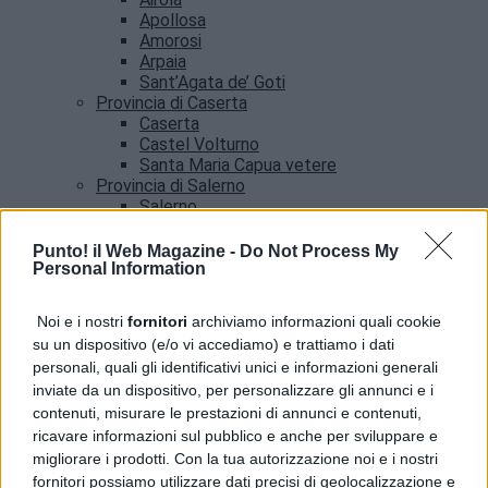
Apollosa
Amorosi
Arpaia
Sant’Agata de’ Goti
Provincia di Caserta
Caserta
Castel Volturno
Santa Maria Capua vetere
Provincia di Salerno
Salerno
Agropoli
Amalfi
Punto! il Web Magazine -
Do Not Process My
Angri
Personal Information
Castellabate
News
Noi e i nostri
fornitori
archiviamo informazioni quali cookie
su un dispositivo (e/o vi accediamo) e trattiamo i dati
Addio a Francesco Guccini, il poeta della musica
personali, quali gli identificativi unici e informazioni generali
italiana si è spento
inviate da un dispositivo, per personalizzare gli annunci e i
contenuti, misurare le prestazioni di annunci e contenuti,
ricavare informazioni sul pubblico e anche per sviluppare e
migliorare i prodotti. Con la tua autorizzazione noi e i nostri
fornitori possiamo utilizzare dati precisi di geolocalizzazione e