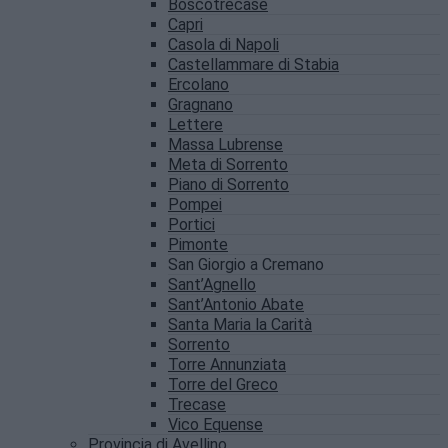
Boscotrecase
Capri
Casola di Napoli
Castellammare di Stabia
Ercolano
Gragnano
Lettere
Massa Lubrense
Meta di Sorrento
Piano di Sorrento
Pompei
Portici
Pimonte
San Giorgio a Cremano
Sant’Agnello
Sant’Antonio Abate
Santa Maria la Carità
Sorrento
Torre Annunziata
Torre del Greco
Trecase
Vico Equense
Provincia di Avellino