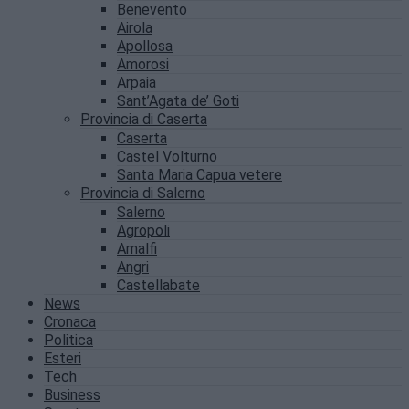
Benevento
Airola
Apollosa
Amorosi
Arpaia
Sant’Agata de’ Goti
Provincia di Caserta
Caserta
Castel Volturno
Santa Maria Capua vetere
Provincia di Salerno
Salerno
Agropoli
Amalfi
Angri
Castellabate
News
Cronaca
Politica
Esteri
Tech
Business