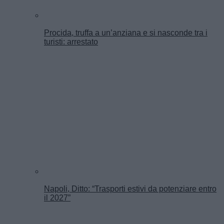
Procida, truffa a un’anziana e si nasconde tra i
turisti: arrestato
Napoli, Ditto: “Trasporti estivi da potenziare entro
il 2027”