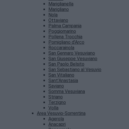
Mariglianella
Marigliano
Nola
Ottaviano
Palma Campania
Poggiomarino
Pollena Trocchia
Pomigliano d’Arco
Roccarainola
San Gennaro Vesuviano
San Giuseppe Vesuviano
San Paolo Belsito
San Sebastiano al Vesuvio
San Vitaliano
Sant’Anastasia
Saviano
Somma Vesuviana
Striano
Terzigno
Volla
Area Vesuvio-Sorrentina
Agerola
Anacapri