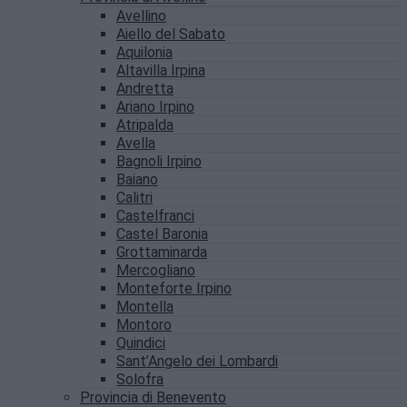
Avellino
Aiello del Sabato
Aquilonia
Altavilla Irpina
Andretta
Ariano Irpino
Atripalda
Avella
Bagnoli Irpino
Baiano
Calitri
Castelfranci
Castel Baronia
Grottaminarda
Mercogliano
Monteforte Irpino
Montella
Montoro
Quindici
Sant’Angelo dei Lombardi
Solofra
Provincia di Benevento