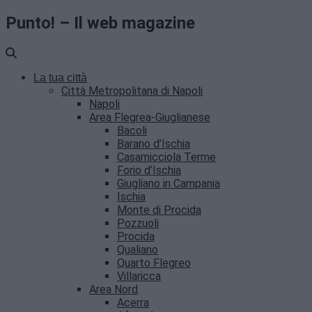
Punto! – Il web magazine
La tua città
Città Metropolitana di Napoli
Napoli
Area Flegrea-Giuglianese
Bacoli
Barano d’Ischia
Casamicciola Terme
Forio d’Ischia
Giugliano in Campania
Ischia
Monte di Procida
Pozzuoli
Procida
Qualiano
Quarto Flegreo
Villaricca
Area Nord
Acerra