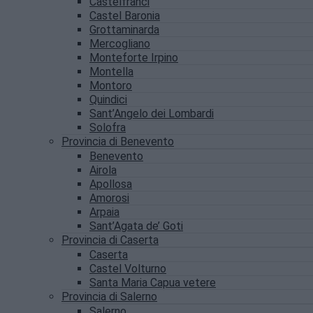
Castelfranci
Castel Baronia
Grottaminarda
Mercogliano
Monteforte Irpino
Montella
Montoro
Quindici
Sant’Angelo dei Lombardi
Solofra
Provincia di Benevento
Benevento
Airola
Apollosa
Amorosi
Arpaia
Sant’Agata de’ Goti
Provincia di Caserta
Caserta
Castel Volturno
Santa Maria Capua vetere
Provincia di Salerno
Salerno