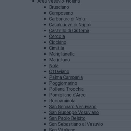
Area Vesuvio-Nolana
Brusciano
Camposano
Carbonara di Nola
Casalnuovo di Napoli
Castello di Cisterna
Cercola
Cicciano
Cimitile
Mariglianella
Marigliano
Nola
Ottaviano
Palma Campania
Poggiomarino
Pollena Trocchia
Pomigliano d’Arco
Roccarainola
San Gennaro Vesuviano
San Giuseppe Vesuviano
San Paolo Belsito
San Sebastiano al Vesuvio
San Vitaliano