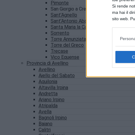
Pimonte
Si rende not
San Giorgio a Cremano
ma hai il di
Sant’Agnello
sito web. Pu
Sant’Antonio Abate
consultando
Santa Maria la Carità
Sorrento
Persona
Torre Annunziata
Torre del Greco
Trecase
Vico Equense
Provincia di Avellino
Avellino
Aiello del Sabato
Aquilonia
Altavilla Irpina
Andretta
Ariano Irpino
Atripalda
Avella
Bagnoli Irpino
Baiano
Calitri