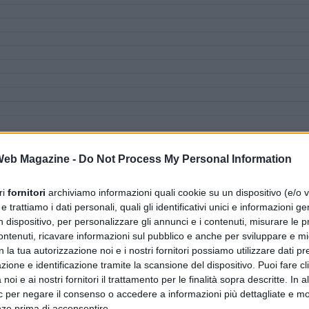
 Web Magazine -
Do Not Process My Personal Information
ri
fornitori
archiviamo informazioni quali cookie su un dispositivo (e/o v
 trattiamo i dati personali, quali gli identificativi unici e informazioni ge
n dispositivo, per personalizzare gli annunci e i contenuti, misurare le p
ntenuti, ricavare informazioni sul pubblico e anche per sviluppare e mig
n la tua autorizzazione noi e i nostri fornitori possiamo utilizzare dati pre
zione e identificazione tramite la scansione del dispositivo. Puoi fare cl
noi e ai nostri fornitori il trattamento per le finalità sopra descritte. In a
ic per negare il consenso o accedere a informazioni più dettagliate e mo
nze prima di acconsentire.