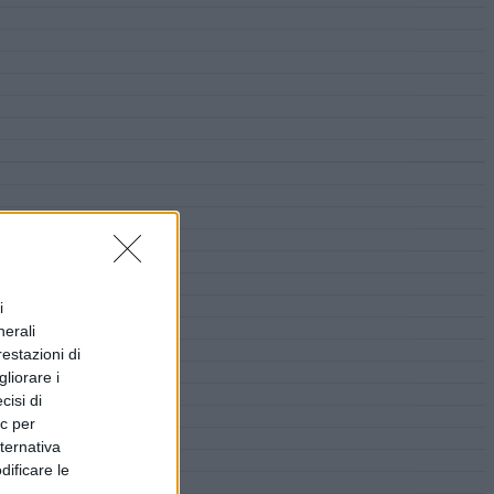
i
nerali
restazioni di
liorare i
cisi di
ic per
lternativa
dificare le