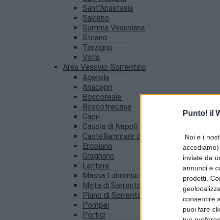
Sant’Anastasia
Saviano
Somma Vesuviana
Striano
Terzigno
Volla
Area Vesuvio-Sorrentina
Agerola
Anacapri
Boscoreale
Boscotrecase
Punto! il
Capri
Casola di Napoli
Castellammare di Stabia
Noi e i nost
Ercolano
accediamo) e
Gragnano
inviate da u
Lettere
annunci e co
Massa Lubrense
prodotti. Co
Meta di Sorrento
geolocalizza
Piano di Sorrento
consentire a 
Pompei
puoi fare cl
Portici
tue prefere