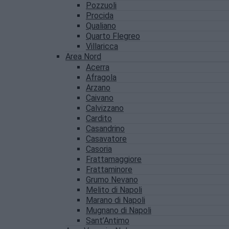
Pozzuoli
Procida
Qualiano
Quarto Flegreo
Villaricca
Area Nord
Acerra
Afragola
Arzano
Caivano
Calvizzano
Cardito
Casandrino
Casavatore
Casoria
Frattamaggiore
Frattaminore
Grumo Nevano
Melito di Napoli
Marano di Napoli
Mugnano di Napoli
Sant’Antimo