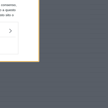
uo consenso,
lo a questo
sto sito o