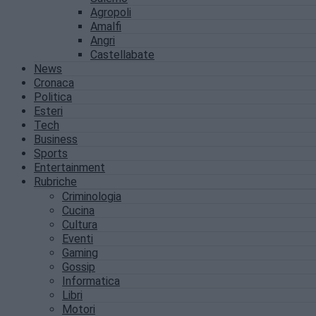
Agropoli
Amalfi
Angri
Castellabate
News
Cronaca
Politica
Esteri
Tech
Business
Sports
Entertainment
Rubriche
Criminologia
Cucina
Cultura
Eventi
Gaming
Gossip
Informatica
Libri
Motori