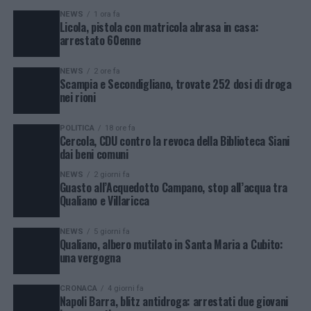
NEWS
1 ora fa
Licola, pistola con matricola abrasa in casa:
arrestato 60enne
NEWS
2 ore fa
Scampia e Secondigliano, trovate 252 dosi di droga
nei rioni
POLITICA
18 ore fa
Cercola, CDU contro la revoca della Biblioteca Siani
dai beni comuni
NEWS
2 giorni fa
Guasto all’Acquedotto Campano, stop all’acqua tra
Qualiano e Villaricca
NEWS
5 giorni fa
Qualiano, albero mutilato in Santa Maria a Cubito:
una vergogna
CRONACA
4 giorni fa
Napoli Barra, blitz antidroga: arrestati due giovani