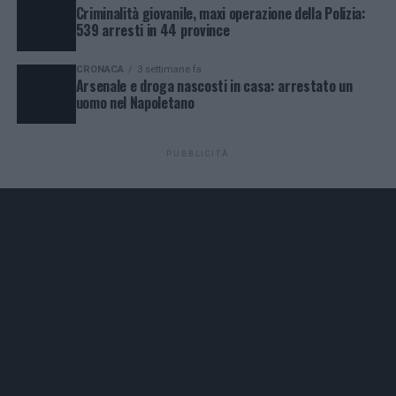
Criminalità giovanile, maxi operazione della Polizia:
539 arresti in 44 province
CRONACA
3 settimane fa
Arsenale e droga nascosti in casa: arrestato un
uomo nel Napoletano
PUBBLICITÀ