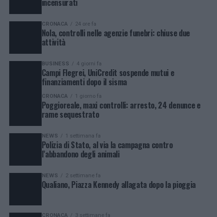
incensurati
CRONACA
24 ore fa
Nola, controlli nelle agenzie funebri: chiuse due
attività
BUSINESS
4 giorni fa
Campi Flegrei, UniCredit sospende mutui e
finanziamenti dopo il sisma
CRONACA
1 giorno fa
Poggioreale, maxi controlli: arresto, 24 denunce e
rame sequestrato
NEWS
1 settimana fa
Polizia di Stato, al via la campagna contro
l’abbandono degli animali
NEWS
2 settimane fa
Qualiano, Piazza Kennedy allagata dopo la pioggia
CRONACA
3 settimane fa