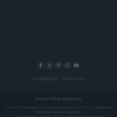
DISCLAIMER MEDICA
PRIVACY POLICY
Punto! il Web Magazine
"Punto!" il Web Magazine è un giornale Fondato nel 2011 da
Vincenzo
Perfetto
e
Carmine Sgariglia
.
Edito dall'
Associazione Culturale PuntoGiovani Qualiano
.