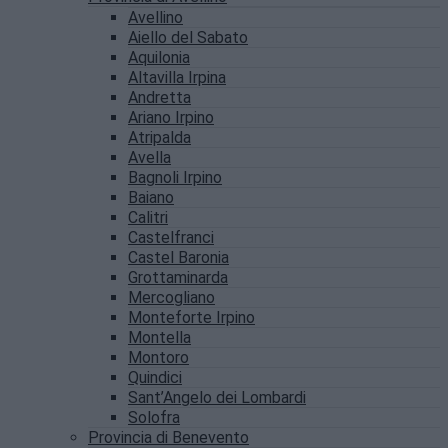
Avellino
Aiello del Sabato
Aquilonia
Altavilla Irpina
Andretta
Ariano Irpino
Atripalda
Avella
Bagnoli Irpino
Baiano
Calitri
Castelfranci
Castel Baronia
Grottaminarda
Mercogliano
Monteforte Irpino
Montella
Montoro
Quindici
Sant’Angelo dei Lombardi
Solofra
Provincia di Benevento