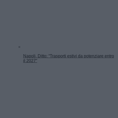
Napoli, Ditto: “Trasporti estivi da potenziare entro
il 2027”