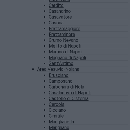
Cardito
Casandrino
Casavatore
Casoria
Frattamaggiore
Frattaminore
Grumo Nevano
Melito di Napoli
Marano di Napoli
Mugnano di Napoli
Sant’Antimo
Area Vesuvio-Nolana
Brusciano
Camposano
Carbonara di Nola
Casalnuovo di Napoli
Castello di Cisterna
Cercola
Cicciano
Cimitile
Mariglianella
Marigliano