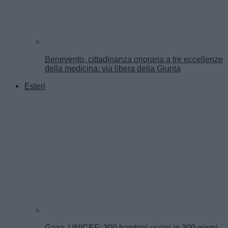
Benevento, cittadinanza onoraria a tre eccellenze
della medicina: via libera della Giunta
Esteri
Gaza, UNICEF: 300 bambini uccisi in 300 giorni