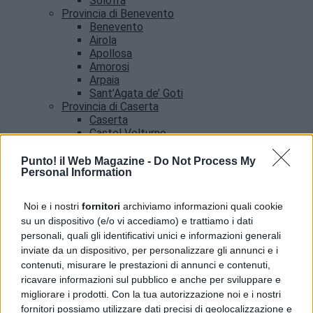
Solofra
Provincia di Benevento
Benevento
Airola
Apollosa
Amorosi
Arpaia
Sant’Agata de’ Goti
Provincia di Caserta
Caserta
Castel Volturno
Santa Maria Capua vetere
Provincia di Salerno
Punto! il Web Magazine -
Do Not Process My
Personal Information
Salerno
Agropoli
Amalfi
Noi e i nostri
fornitori
archiviamo informazioni quali cookie
Angri
su un dispositivo (e/o vi accediamo) e trattiamo i dati
Castellabate
personali, quali gli identificativi unici e informazioni generali
News
inviate da un dispositivo, per personalizzare gli annunci e i
contenuti, misurare le prestazioni di annunci e contenuti,
ricavare informazioni sul pubblico e anche per sviluppare e
migliorare i prodotti. Con la tua autorizzazione noi e i nostri
fornitori possiamo utilizzare dati precisi di geolocalizzazione e