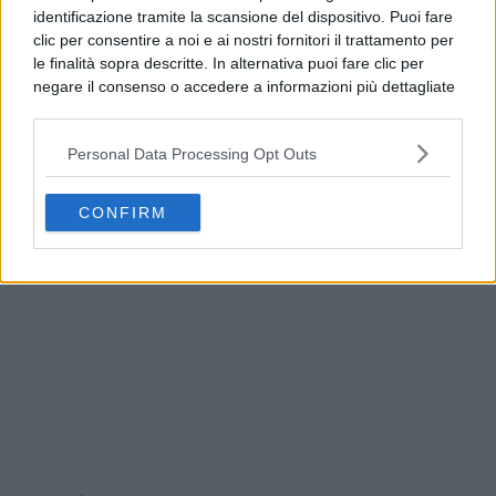
identificazione tramite la scansione del dispositivo. Puoi fare
clic per consentire a noi e ai nostri fornitori il trattamento per
le finalità sopra descritte. In alternativa puoi fare clic per
negare il consenso o accedere a informazioni più dettagliate
e modificare le tue preferenze prima di acconsentire.
Si rende noto che alcuni trattamenti dei dati personali
Personal Data Processing Opt Outs
possono non richiedere il tuo consenso, ma hai il diritto di
opporti a tale trattamento. Le tue preferenze si
Addio a Francesco Guccini, il poeta della musica
applicheranno solo a questo sito web. Puoi modificare le tue
italiana si è spento
CONFIRM
preferenze in qualsiasi momento ritornando su questo sito o
consultando la nostra
informativa sulla riservatezza
.