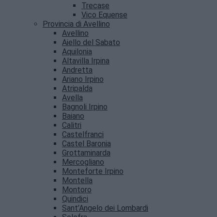
Trecase
Vico Equense
Provincia di Avellino
Avellino
Aiello del Sabato
Aquilonia
Altavilla Irpina
Andretta
Ariano Irpino
Atripalda
Avella
Bagnoli Irpino
Baiano
Calitri
Castelfranci
Castel Baronia
Grottaminarda
Mercogliano
Monteforte Irpino
Montella
Montoro
Quindici
Sant’Angelo dei Lombardi