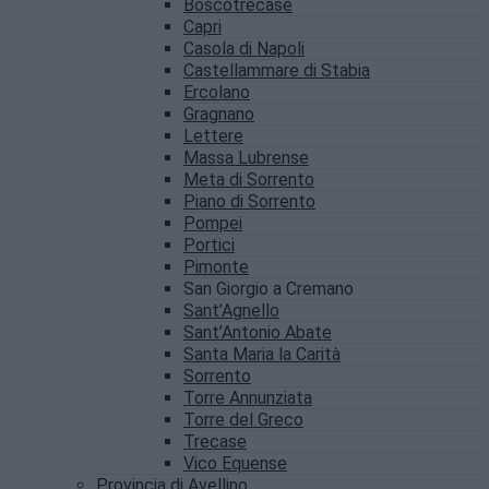
Boscotrecase
Capri
Casola di Napoli
Castellammare di Stabia
Ercolano
Gragnano
Lettere
Massa Lubrense
Meta di Sorrento
Piano di Sorrento
Pompei
Portici
Pimonte
San Giorgio a Cremano
Sant’Agnello
Sant’Antonio Abate
Santa Maria la Carità
Sorrento
Torre Annunziata
Torre del Greco
Trecase
Vico Equense
Provincia di Avellino