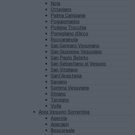
Nola
Ottaviano
Palma Campania
Poggiomarino
Pollena Trocchia
Pomigliano d’Arco
Roccarainola
San Gennaro Vesuviano
San Giuseppe Vesuviano
San Paolo Belsito
San Sebastiano al Vesuvio
San Vitaliano
Sant’Anastasia
Saviano
Somma Vesuviana
Striano
Terzigno
Volla
Area Vesuvio-Sorrentina
Agerola
Anacapri
Boscoreale