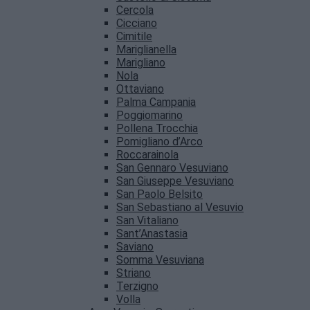
Cercola
Cicciano
Cimitile
Mariglianella
Marigliano
Nola
Ottaviano
Palma Campania
Poggiomarino
Pollena Trocchia
Pomigliano d’Arco
Roccarainola
San Gennaro Vesuviano
San Giuseppe Vesuviano
San Paolo Belsito
San Sebastiano al Vesuvio
San Vitaliano
Sant’Anastasia
Saviano
Somma Vesuviana
Striano
Terzigno
Volla