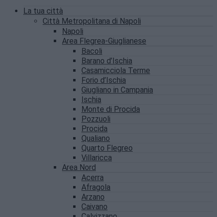
La tua città
Città Metropolitana di Napoli
Napoli
Area Flegrea-Giuglianese
Bacoli
Barano d’Ischia
Casamicciola Terme
Forio d’Ischia
Giugliano in Campania
Ischia
Monte di Procida
Pozzuoli
Procida
Qualiano
Quarto Flegreo
Villaricca
Area Nord
Acerra
Afragola
Arzano
Caivano
Calvizzano