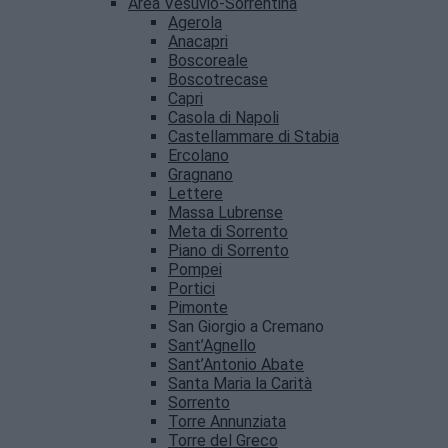
Area Vesuvio-Sorrentina
Agerola
Anacapri
Boscoreale
Boscotrecase
Capri
Casola di Napoli
Castellammare di Stabia
Ercolano
Gragnano
Lettere
Massa Lubrense
Meta di Sorrento
Piano di Sorrento
Pompei
Portici
Pimonte
San Giorgio a Cremano
Sant’Agnello
Sant’Antonio Abate
Santa Maria la Carità
Sorrento
Torre Annunziata
Torre del Greco