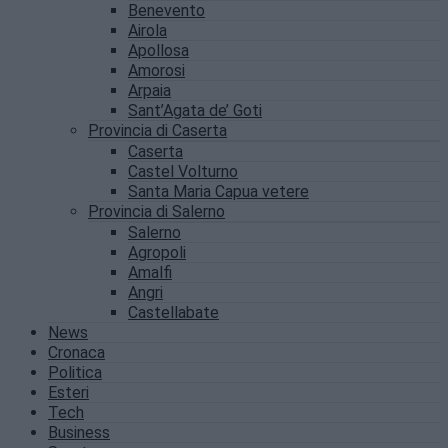
Benevento
Airola
Apollosa
Amorosi
Arpaia
Sant’Agata de’ Goti
Provincia di Caserta
Caserta
Castel Volturno
Santa Maria Capua vetere
Provincia di Salerno
Salerno
Agropoli
Amalfi
Angri
Castellabate
News
Cronaca
Politica
Esteri
Tech
Business