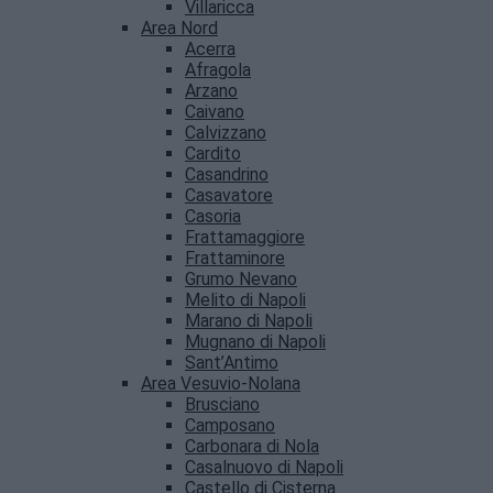
Villaricca
Area Nord
Acerra
Afragola
Arzano
Caivano
Calvizzano
Cardito
Casandrino
Casavatore
Casoria
Frattamaggiore
Frattaminore
Grumo Nevano
Melito di Napoli
Marano di Napoli
Mugnano di Napoli
Sant’Antimo
Area Vesuvio-Nolana
Brusciano
Camposano
Carbonara di Nola
Casalnuovo di Napoli
Castello di Cisterna